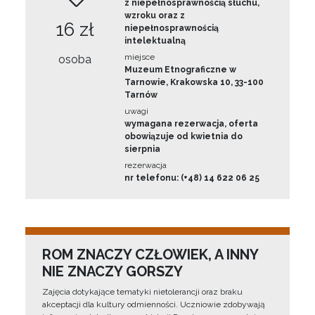
z niepełnosprawnością słuchu,
wzroku oraz z
16 zł
niepełnosprawnością
intelektualną
miejsce
osoba
Muzeum Etnograficzne w
Tarnowie, Krakowska 10, 33-100
Tarnów
uwagi
wymagana rezerwacja, oferta
obowiązuje od kwietnia do
sierpnia
rezerwacja
nr telefonu: (+48) 14 622 06 25
ROM ZNACZY CZŁOWIEK, A INNY
NIE ZNACZY GORSZY
Zajęcia dotykające tematyki nietolerancji oraz braku
akceptacji dla kultury odmienności. Uczniowie zdobywają