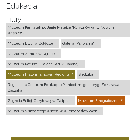
Edukacja
Filtry
Muzeum Pamiątek po Janie Matejce "Koryznówka" w Nowym
Wiśniczu
Muzeum Dwór w Dołędze
Galeria "Panorama"
Muzeum Zamek w Dębnie
Muzeum Ratusz - Galeria Sztuki Dawnej
Muzeum Historii Tarnowa i Regionu
Siedziba
Regionalne Centrum Edukacji o Pamięci im. gen. bryg. Zdzisława
Baszaka
Zagroda Felicji Curyłowej w Zalipiu
Muzeum Etnograficzne
Muzeum Wincentego Witosa w Wierzchosławicach