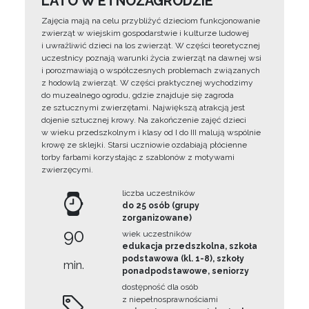
LATO W ETNOZAGRODZIE
Zajęcia mają na celu przybliżyć dzieciom funkcjonowanie
zwierząt w wiejskim gospodarstwie i kulturze ludowej
i uwrażliwić dzieci na los zwierząt. W części teoretycznej
uczestnicy poznają warunki życia zwierząt na dawnej wsi
i porozmawiają o współczesnych problemach związanych
z hodowlą zwierząt. W części praktycznej wychodzimy
do muzealnego ogrodu, gdzie znajduje się zagroda
ze sztucznymi zwierzętami. Największą atrakcją jest
dojenie sztucznej krowy. Na zakończenie zajęć dzieci
w wieku przedszkolnym i klasy od I do III malują wspólnie
krowę ze sklejki. Starsi uczniowie ozdabiają płócienne
torby farbami korzystając z szablonów z motywami
zwierzęcymi.
liczba uczestników
do 25 osób (grupy
zorganizowane)
90
wiek uczestników
edukacja przedszkolna, szkoła
podstawowa (kl. 1-8), szkoły
min.
ponadpodstawowe, seniorzy
dostępność dla osób
z niepełnosprawnościami