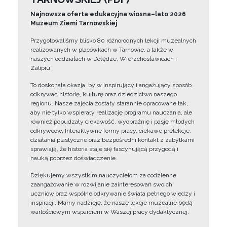
Najnowsza oferta edukacyjna wiosna–lato 2026
Muzeum Ziemi Tarnowskiej
Przygotowaliśmy blisko 80 różnorodnych lekcji muzealnych
realizowanych w placówkach w Tarnowie, a także w
naszych oddziałach w Dołędze, Wierzchosławicach i
Zalipiu.
To doskonała okazja, by w inspirujący i angażujący sposób
odkrywać historię, kulturę oraz dziedzictwo naszego
regionu. Nasze zajęcia zostały starannie opracowane tak,
aby nie tylko wspierały realizację programu nauczania, ale
również pobudzały ciekawość, wyobraźnię i pasję młodych
odkrywców. Interaktywne formy pracy, ciekawe prelekcje,
działania plastyczne oraz bezpośredni kontakt z zabytkami
sprawiają, że historia staje się fascynującą przygodą i
nauką poprzez doświadczenie.
Dziękujemy wszystkim nauczycielom za codzienne
zaangażowanie w rozwijanie zainteresowań swoich
uczniów oraz wspólne odkrywanie świata pełnego wiedzy i
inspiracji. Mamy nadzieję, że nasze lekcje muzealne będą
wartościowym wsparciem w Waszej pracy dydaktycznej.