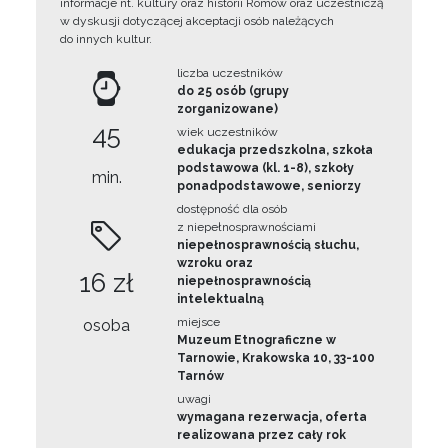
informacje nt. kultury oraz historii Romów oraz uczestniczą
w dyskusji dotyczącej akceptacji osób należących
do innych kultur.
liczba uczestników
do 25 osób (grupy
zorganizowane)
45
wiek uczestników
edukacja przedszkolna, szkoła
podstawowa (kl. 1-8), szkoły
min.
ponadpodstawowe, seniorzy
dostępność dla osób
z niepełnosprawnościami
niepełnosprawnością słuchu,
wzroku oraz
16 zł
niepełnosprawnością
intelektualną
miejsce
osoba
Muzeum Etnograficzne w
Tarnowie, Krakowska 10, 33-100
Tarnów
uwagi
wymagana rezerwacja, oferta
realizowana przez cały rok