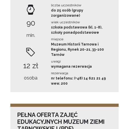
liczba uczestników
do 25 osób (grupy
zorganizowane)
90
wiek uczestników
szkoła podstawowa (kl. 1-8),
szkoły ponadpodstawowe
min.
miejsce
Muzeum Historii Tarnowa i
Regionu, Rynek 20-21, 33-100
Tarnów
uwagi
12 zł
wymagana rezerwacja
rezerwacja
osoba
nr telefonu: (+48) 14 621 21 49
wew. 200
PEŁNA OFERTA ZAJĘĆ
EDUKACYJNYCH MUZEUM ZIEMI
TARNOWSKIEJ (PDF)