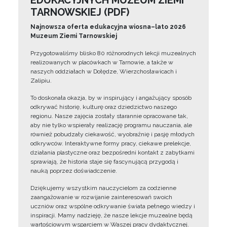
EDUKACYJNYCH MUZEUM ZIEMI
TARNOWSKIEJ (PDF)
Najnowsza oferta edukacyjna wiosna–lato 2026
Muzeum Ziemi Tarnowskiej
Przygotowaliśmy blisko 80 różnorodnych lekcji muzealnych
realizowanych w placówkach w Tarnowie, a także w
naszych oddziałach w Dołędze, Wierzchosławicach i
Zalipiu.
To doskonała okazja, by w inspirujący i angażujący sposób
odkrywać historię, kulturę oraz dziedzictwo naszego
regionu. Nasze zajęcia zostały starannie opracowane tak,
aby nie tylko wspierały realizację programu nauczania, ale
również pobudzały ciekawość, wyobraźnię i pasję młodych
odkrywców. Interaktywne formy pracy, ciekawe prelekcje,
działania plastyczne oraz bezpośredni kontakt z zabytkami
sprawiają, że historia staje się fascynującą przygodą i
nauką poprzez doświadczenie.
Dziękujemy wszystkim nauczycielom za codzienne
zaangażowanie w rozwijanie zainteresowań swoich
uczniów oraz wspólne odkrywanie świata pełnego wiedzy i
inspiracji. Mamy nadzieję, że nasze lekcje muzealne będą
wartościowym wsparciem w Waszej pracy dydaktycznej.