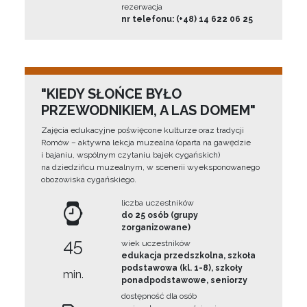
rezerwacja
nr telefonu: (+48) 14 622 06 25
"KIEDY SŁOŃCE BYŁO
PRZEWODNIKIEM, A LAS DOMEM"
Zajęcia edukacyjne poświęcone kulturze oraz tradycji
Romów – aktywna lekcja muzealna (oparta na gawędzie
i bajaniu, wspólnym czytaniu bajek cygańskich)
na dziedzińcu muzealnym, w scenerii wyeksponowanego
obozowiska cygańskiego.
liczba uczestników
do 25 osób (grupy
zorganizowane)
45
wiek uczestników
edukacja przedszkolna, szkoła
podstawowa (kl. 1-8), szkoły
min.
ponadpodstawowe, seniorzy
dostępność dla osób