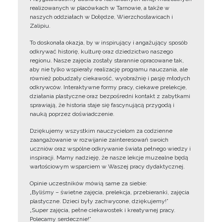
realizowanych w placówkach w Tarnowie, a także w
naszych oddziałach w Dołędze, Wierzchosławicach i
Zalipiu.
To doskonała okazja, by w inspirujący i angażujący sposób
odkrywać historię, kulturę oraz dziedzictwo naszego
regionu. Nasze zajęcia zostały starannie opracowane tak,
aby nie tylko wspierały realizację programu nauczania, ale
również pobudzały ciekawość, wyobraźnię i pasję młodych
odkrywców. Interaktywne formy pracy, ciekawe prelekcje,
działania plastyczne oraz bezpośredni kontakt z zabytkami
sprawiają, że historia staje się fascynującą przygodą i
nauką poprzez doświadczenie.
Dziękujemy wszystkim nauczycielom za codzienne
zaangażowanie w rozwijanie zainteresowań swoich
uczniów oraz wspólne odkrywanie świata pełnego wiedzy i
inspiracji. Mamy nadzieję, że nasze lekcje muzealne będą
wartościowym wsparciem w Waszej pracy dydaktycznej.
Opinie uczestników mówią same za siebie:
„Byliśmy – świetne zajęcia, prelekcja, przebieranki, zajęcia
plastyczne. Dzieci były zachwycone, dziękujemy!”
„Super zajęcia, pełne ciekawostek i kreatywnej pracy.
Polecamy serdecznie!”