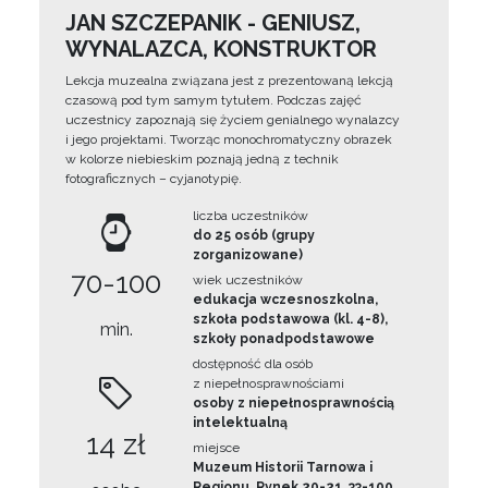
JAN SZCZEPANIK - GENIUSZ,
WYNALAZCA, KONSTRUKTOR
Lekcja muzealna związana jest z prezentowaną lekcją
czasową pod tym samym tytułem. Podczas zajęć
uczestnicy zapoznają się życiem genialnego wynalazcy
i jego projektami. Tworząc monochromatyczny obrazek
w kolorze niebieskim poznają jedną z technik
fotograficznych – cyjanotypię.
liczba uczestników
do 25 osób (grupy
zorganizowane)
70-100
wiek uczestników
edukacja wczesnoszkolna,
szkoła podstawowa (kl. 4-8),
min.
szkoły ponadpodstawowe
dostępność dla osób
z niepełnosprawnościami
osoby z niepełnosprawnością
intelektualną
14 zł
miejsce
Muzeum Historii Tarnowa i
Regionu, Rynek 20-21, 33-100