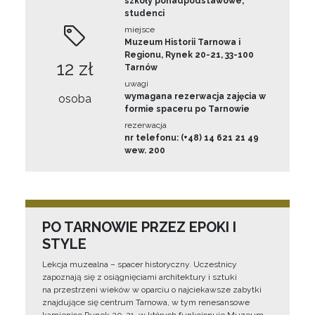
szkoły ponadpodstawowe,
studenci
miejsce
Muzeum Historii Tarnowa i
Regionu, Rynek 20-21, 33-100
12 zł
Tarnów
uwagi
wymagana rezerwacja zajęcia w
osoba
formie spaceru po Tarnowie
rezerwacja
nr telefonu: (+48) 14 621 21 49
wew. 200
PO TARNOWIE PRZEZ EPOKI I
STYLE
Lekcja muzealna – spacer historyczny. Uczestnicy
zapoznają się z osiągnięciami architektury i sztuki
na przestrzeni wieków w oparciu o najciekawsze zabytki
znajdujące się centrum Tarnowa, w tym renesansowe