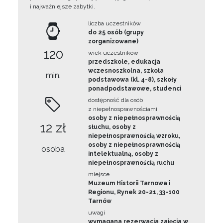
i najważniejsze zabytki.
liczba uczestników
do 25 osób (grupy
zorganizowane)
120
wiek uczestników
przedszkole, edukacja
wczesnoszkolna, szkoła
min.
podstawowa (kl. 4-8), szkoły
ponadpodstawowe, studenci
dostępność dla osób
z niepełnosprawnościami
osoby z niepełnosprawnością
12 zł
słuchu, osoby z
niepełnosprawnością wzroku,
osoby z niepełnosprawnością
osoba
intelektualną, osoby z
niepełnosprawnością ruchu
miejsce
Muzeum Historii Tarnowa i
Regionu, Rynek 20-21, 33-100
Tarnów
uwagi
wymagana rezerwacja zajęcia w