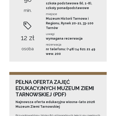
szkoła podstawowa (kl. 1-8),
szkoły ponadpodstawowe
min.
miejsce
Muzeum Historii Tarnowa i
Regionu, Rynek 20-21, 33-100
Tarnów
uwagi
12 zł
wymagana rezerwacja
rezerwacja
osoba
nr telefonu: (+48) 14 621 21 49
wew. 200
PEŁNA OFERTA ZAJĘĆ
EDUKACYJNYCH MUZEUM ZIEMI
TARNOWSKIEJ (PDF)
Najnowsza oferta edukacyjna wiosna–lato 2026
Muzeum Ziemi Tarnowskiej
Przygotowaliśmy blisko 80 różnorodnych lekcji muzealnych