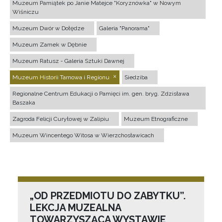
Muzeum Pamiątek po Janie Matejce "Koryznówka" w Nowym
Wiśniczu
Muzeum Dwór w Dołędze
Galeria "Panorama"
Muzeum Zamek w Dębnie
Muzeum Ratusz - Galeria Sztuki Dawnej
Muzeum Historii Tarnowa i Regionu
Siedziba
Regionalne Centrum Edukacji o Pamięci im. gen. bryg. Zdzisława
Baszaka
Zagroda Felicji Curyłowej w Zalipiu
Muzeum Etnograficzne
Muzeum Wincentego Witosa w Wierzchosławicach
„OD PRZEDMIOTU DO ZABYTKU”.
LEKCJA MUZEALNA
TOWARZYSZĄCA WYSTAWIE