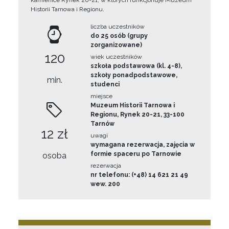
kamienice Rynek 20-21, w których funkcjonuje Muzeum
Historii Tarnowa i Regionu.
liczba uczestników
do 25 osób (grupy
zorganizowane)
120
wiek uczestników
szkoła podstawowa (kl. 4-8),
szkoły ponadpodstawowe,
min.
studenci
miejsce
Muzeum Historii Tarnowa i
Regionu, Rynek 20-21, 33-100
Tarnów
12 zł
uwagi
wymagana rezerwacja, zajęcia w
formie spaceru po Tarnowie
osoba
rezerwacja
nr telefonu: (+48) 14 621 21 49
wew. 200