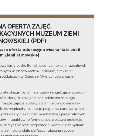
NA OFERTA ZAJĘĆ
KACYJNYCH MUZEUM ZIEMI
NOWSKIEJ (PDF)
sza oferta edukacyjna wiosna–lato 2026
 Ziemi Tarnowskiej
owaliśmy blisko 80 różnorodnych lekcji muzealnych
wanych w placówkach w Tarnowie, a także w
 oddziałach w Dołędze, Wierzchosławicach i
onała okazja, by w inspirujący i angażujący sposób
ć historię, kulturę oraz dziedzictwo naszego
. Nasze zajęcia zostały starannie opracowane tak,
 tylko wspierały realizację programu nauczania, ale
 pobudzały ciekawość, wyobraźnię i pasję młodych
ów. Interaktywne formy pracy, ciekawe prelekcje,
ia plastyczne oraz bezpośredni kontakt z zabytkami
ą, że historia staje się fascynującą przygodą i