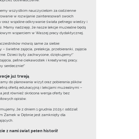
oprzez doświadczenie.
jemy wszystkim nauczycielom za codzienne
owanie w rozwijanie zainteresowań swoich
 oraz wspólne odkrywanie świata pełnego wiedzy i
cji. Mamy nadzieję, że nasze lekcje muzealne będą
iowym wsparciem w Waszej pracy dydaktycznej.
uczestników mówią same za siebie:
 – świetne zajęcia, prelekcja, przebieranki, zajęcia
zne. Dzieci były zachwycone, dziękujemy!”
zajęcia, pełne ciekawostek i kreatywnej pracy.
y serdecznie!”
acje już trwają
amy do planowania wizyt oraz pobierania plików
ełną ofertą edukacyjną i lekcjami muzealnymi –
a jest również skrócona wersja oferty bez
łowych opisów.
ormujemy, że z dniem 1 grudnia 2025 r. oddział
 Zamek w Dębnie jest zamknięty dla
jących.
ie z nami świat pełen historii!