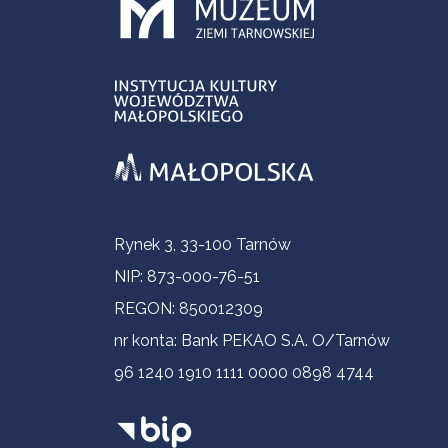
Informacje kontaktowe
Rynek 3, 33-100 Tarnów
NIP: 873-000-76-51
REGON: 850012309
nr konta: Bank PEKAO S.A. O/Tarnów
96 1240 1910 1111 0000 0898 4744