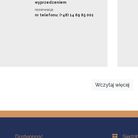
wyprzedzeniem
rezerwacja
nr telefonu: (+48) 14 69 65 001
Wczytaj więcej
Na skróty
Oddziały
Dostępność
Siedzi