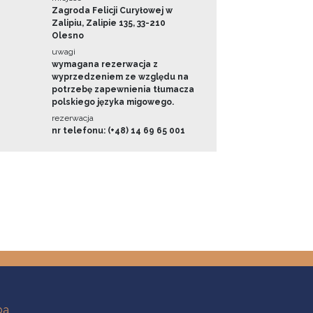
Zagroda Felicji Curyłowej w
Zalipiu, Zalipie 135, 33-210
Olesno
uwagi
wymagana rezerwacja z
wyprzedzeniem ze względu na
potrzebę zapewnienia tłumacza
polskiego języka migowego.
rezerwacja
nr telefonu: (+48) 14 69 65 001
ba