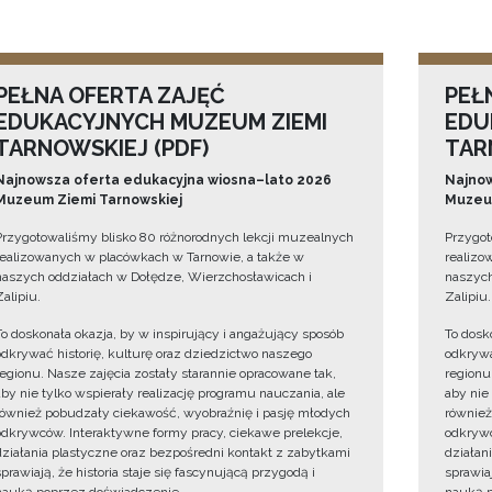
PEŁNA OFERTA ZAJĘĆ
PEŁ
EDUKACYJNYCH MUZEUM ZIEMI
EDU
TARNOWSKIEJ (PDF)
TAR
Najnowsza oferta edukacyjna wiosna–lato 2026
Najnow
Muzeum Ziemi Tarnowskiej
Muzeum
Przygotowaliśmy blisko 80 różnorodnych lekcji muzealnych
Przygot
realizowanych w placówkach w Tarnowie, a także w
realizo
naszych oddziałach w Dołędze, Wierzchosławicach i
naszych
Zalipiu.
Zalipiu.
To doskonała okazja, by w inspirujący i angażujący sposób
To dosk
odkrywać historię, kulturę oraz dziedzictwo naszego
odkrywa
regionu. Nasze zajęcia zostały starannie opracowane tak,
regionu
aby nie tylko wspierały realizację programu nauczania, ale
aby nie
również pobudzały ciekawość, wyobraźnię i pasję młodych
również
odkrywców. Interaktywne formy pracy, ciekawe prelekcje,
odkrywc
działania plastyczne oraz bezpośredni kontakt z zabytkami
działan
sprawiają, że historia staje się fascynującą przygodą i
sprawiaj