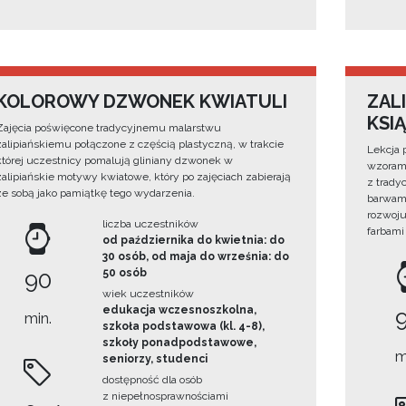
KOLOROWY DZWONEK KWIATULI
ZAL
KSIĄ
Zajęcia poświęcone tradycyjnemu malarstwu
zalipiańskiemu połączone z częścią plastyczną, w trakcie
Lekcja 
której uczestnicy pomalują gliniany dzwonek w
wzorami
zalipiańskie motywy kwiatowe, który po zajęciach zabierają
z trady
ze sobą jako pamiątkę tego wydarzenia.
barwami
rozwoju
liczba uczestników
farbami
od października do kwietnia: do
30 osób, od maja do września: do
90
50 osób
wiek uczestników
edukacja wczesnoszkolna,
min.
szkoła podstawowa (kl. 4-8),
szkoły ponadpodstawowe,
m
seniorzy, studenci
dostępność dla osób
z niepełnosprawnościami