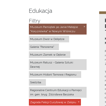
Edukacja
Filtry
Muzeum Pamiątek po Janie Matejce
"Koryznówka" w Nowym Wiśniczu
Muzeum Dwór w Dołędze
Galeria "Panorama"
Muzeum Zamek w Dębnie
Muzeum Ratusz - Galeria Sztuki
Dawnej
Muzeum Historii Tarnowa i Regionu
Siedziba
Regionalne Centrum Edukacji o Pamięci
im. gen. bryg. Zdzisława Baszaka
Zagroda Felicji Curyłowej w Zalipiu