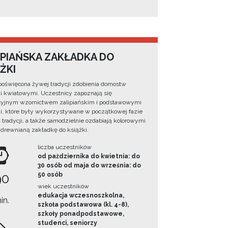
IPIAŃSKA ZAKŁADKA DO
ŻKI
poświęcona żywej tradycji zdobienia domostw
 kwiatowymi. Uczestnicy zapoznają się
cyjnym wzornictwem zalipiańskim i podstawowymi
, które były wykorzystywane w początkowej fazie
 tradycji, a także samodzielnie ozdabiają kolorowymi
 drewnianą zakładkę do książki.
liczba uczestników
od października do kwietnia: do
30 osób od maja do września: do
90
50 osób
wiek uczestników
edukacja wczesnoszkolna,
in.
szkoła podstawowa (kl. 4-8),
szkoły ponadpodstawowe,
studenci, seniorzy