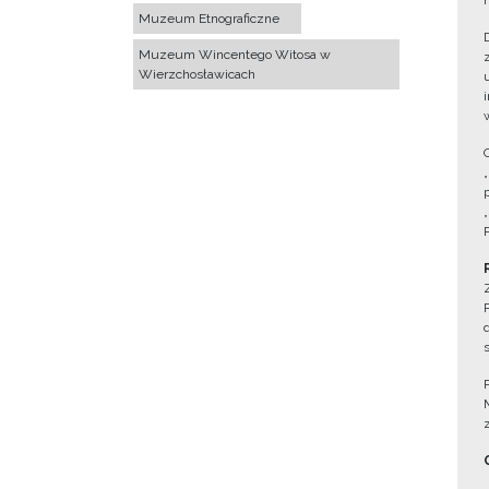
Muzeum Etnograficzne
Muzeum Wincentego Witosa w
Wierzchosławicach