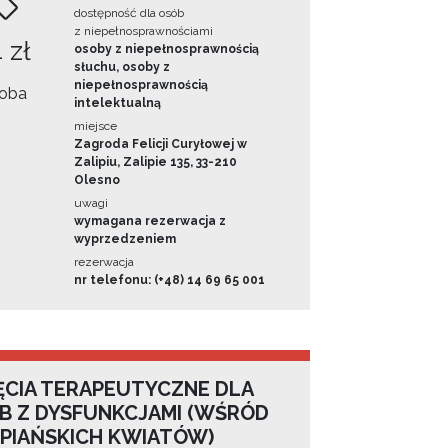
dostępność dla osób
z niepełnosprawnościami
 zł
osoby z niepełnosprawnością
słuchu, osoby z
niepełnosprawnością
oba
intelektualną
miejsce
Zagroda Felicji Curyłowej w
Zalipiu, Zalipie 135, 33-210
Olesno
uwagi
wymagana rezerwacja z
wyprzedzeniem
rezerwacja
nr telefonu: (+48) 14 69 65 001
ĘCIA TERAPEUTYCZNE DLA
B Z DYSFUNKCJAMI (WŚRÓD
IPIAŃSKICH KWIATÓW)