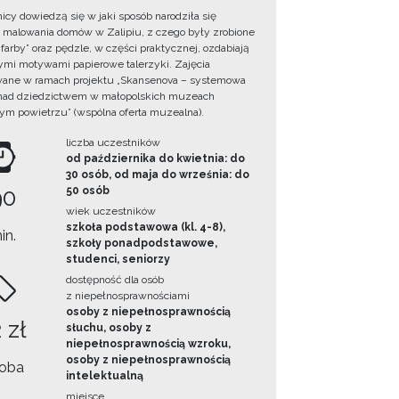
icy dowiedzą się w jaki sposób narodziła się
a malowania domów w Zalipiu, z czego były zrobione
farby” oraz pędzle, w części praktycznej, ozdabiają
mi motywami papierowe talerzyki. Zajęcia
wane w ramach projektu „Skansenova – systemowa
nad dziedzictwem w małopolskich muzeach
ym powietrzu” (wspólna oferta muzealna).
liczba uczestników
od października do kwietnia: do
30 osób, od maja do września: do
90
50 osób
wiek uczestników
szkoła podstawowa (kl. 4-8),
in.
szkoły ponadpodstawowe,
studenci, seniorzy
dostępność dla osób
z niepełnosprawnościami
osoby z niepełnosprawnością
 zł
słuchu, osoby z
niepełnosprawnością wzroku,
osoby z niepełnosprawnością
oba
intelektualną
miejsce