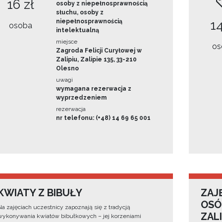
16 zł
osoby z niepełnosprawnością
słuchu, osoby z
niepełnosprawnością
14
osoba
intelektualną
miejsce
os
Zagroda Felicji Curyłowej w
Zalipiu, Zalipie 135, 33-210
Olesno
uwagi
wymagana rezerwacja z
wyprzedzeniem
rezerwacja
nr telefonu: (+48) 14 69 65 001
KWIATY Z BIBUŁY
ZAJ
OSÓ
Na zajęciach uczestnicy zapoznają się z tradycją
ZAL
wykonywania kwiatów bibułkowych – jej korzeniami