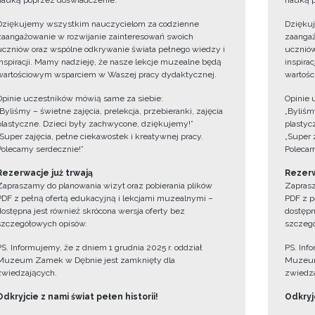
nauką poprzez doświadczenie.
nauką p
Dziękujemy wszystkim nauczycielom za codzienne
Dzięku
zaangażowanie w rozwijanie zainteresowań swoich
zaangaż
uczniów oraz wspólne odkrywanie świata pełnego wiedzy i
uczniów
inspiracji. Mamy nadzieję, że nasze lekcje muzealne będą
inspira
wartościowym wsparciem w Waszej pracy dydaktycznej.
wartośc
Opinie uczestników mówią same za siebie:
Opinie 
„Byliśmy – świetne zajęcia, prelekcja, przebieranki, zajęcia
„Byliśmy
plastyczne. Dzieci były zachwycone, dziękujemy!”
plastyc
„Super zajęcia, pełne ciekawostek i kreatywnej pracy.
„Super 
Polecamy serdecznie!”
Polecam
Rezerwacje już trwają
Rezerw
Zapraszamy do planowania wizyt oraz pobierania plików
Zaprasz
PDF z pełną ofertą edukacyjną i lekcjami muzealnymi –
PDF z p
dostępna jest również skrócona wersja oferty bez
dostępn
szczegółowych opisów.
szczegó
PS. Informujemy, że z dniem 1 grudnia 2025 r. oddział
PS. Inf
Muzeum Zamek w Dębnie jest zamknięty dla
Muzeum
zwiedzających.
zwiedza
Odkryjcie z nami świat pełen historii!
Odkryjc