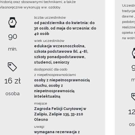
i historią oraz stosowanymi technikami, a także
Uczestn
własnoręcznie wykonują ww. ozdoby.
tradycj
dawne „
liczba uczestników
podobny
od października do kwietnia: do
realizo
30 osób, od maja do września: do
opieka 
90
40 osób
na woln
wiek uczestników
edukacja wczesnoszkolna,
min.
szkoła podstawowa (kl. 4-8),
szkoły ponadpodstawowe,
studenci, seniorzy
dostępność dla osób
z niepełnosprawnościami
16 zł
m
osoby z niepełnosprawnością
słuchu, osoby z
niepełnosprawnością
osoba
intelektualną
miejsce
Zagroda Felicji Curyłowej w
12
Zalipiu, Zalipie 135, 33-210
Olesno
os
uwagi
wymagana rezerwacja z