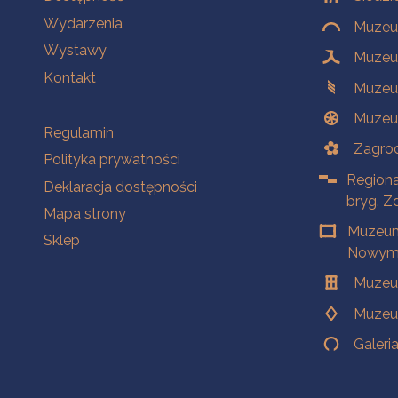
Wydarzenia
Muzeum
Wystawy
Muzeum
Kontakt
Muzeu
Muzeu
Na skróty
Regulamin
Zagrod
Polityka prywatności
Regiona
Deklaracja dostępności
bryg. Z
Mapa strony
Muzeum
Sklep
Nowym 
Muzeu
Muzeu
Galeri