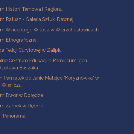
 Historii Tarnowa i Regionu
 Ratusz - Galeria Sztuki Dawnej
m Wincentego Witosa w Wierzchosławicach
m Etnograficzne
a Felicji Curyłowej w Zalipiu
lne Centrum Edukacji o Pamięci im. gen.
dzisława Baszaka
 Pamiątek po Janie Matejce "Koryznówka" w
Wiśniczu
m Dwór w Dołędze
m Zamek w Dębnie
a "Panorama"