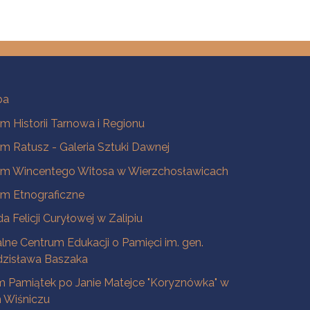
ba
 Historii Tarnowa i Regionu
 Ratusz - Galeria Sztuki Dawnej
m Wincentego Witosa w Wierzchosławicach
m Etnograficzne
a Felicji Curyłowej w Zalipiu
lne Centrum Edukacji o Pamięci im. gen.
dzisława Baszaka
 Pamiątek po Janie Matejce "Koryznówka" w
Wiśniczu