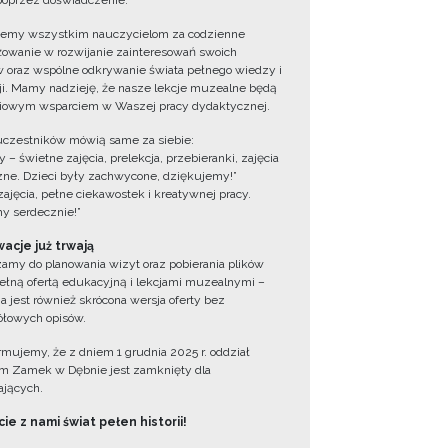
oprzez doświadczenie.
jemy wszystkim nauczycielom za codzienne
owanie w rozwijanie zainteresowań swoich
 oraz wspólne odkrywanie świata pełnego wiedzy i
cji. Mamy nadzieję, że nasze lekcje muzealne będą
iowym wsparciem w Waszej pracy dydaktycznej.
uczestników mówią same za siebie:
 – świetne zajęcia, prelekcja, przebieranki, zajęcia
zne. Dzieci były zachwycone, dziękujemy!”
zajęcia, pełne ciekawostek i kreatywnej pracy.
y serdecznie!”
acje już trwają
amy do planowania wizyt oraz pobierania plików
ełną ofertą edukacyjną i lekcjami muzealnymi –
a jest również skrócona wersja oferty bez
łowych opisów.
ormujemy, że z dniem 1 grudnia 2025 r. oddział
 Zamek w Dębnie jest zamknięty dla
jących.
ie z nami świat pełen historii!