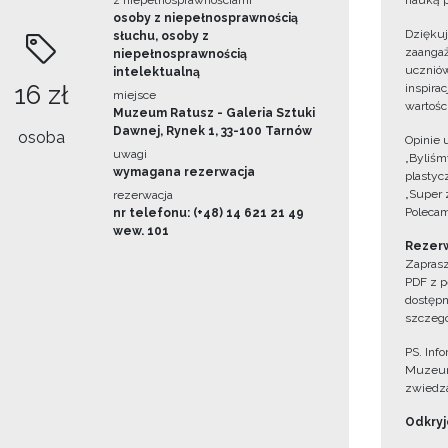
z niepełnosprawnościami
nauką p
osoby z niepełnosprawnością
Dzięku
słuchu, osoby z
zaangaż
niepełnosprawnością
uczniów
intelektualną
16 zł
inspira
miejsce
wartośc
Muzeum Ratusz - Galeria Sztuki
Dawnej, Rynek 1, 33-100 Tarnów
osoba
Opinie 
uwagi
„Byliśmy
wymagana rezerwacja
plastyc
„Super 
rezerwacja
Polecam
nr telefonu: (+48) 14 621 21 49
wew. 101
Rezerw
Zaprasz
PDF z p
dostępn
szczegó
PS. Inf
Muzeum
zwiedza
Odkryjc