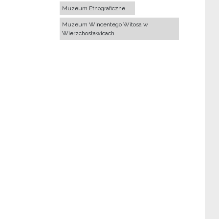
Muzeum Etnograficzne
Muzeum Wincentego Witosa w
Wierzchosławicach