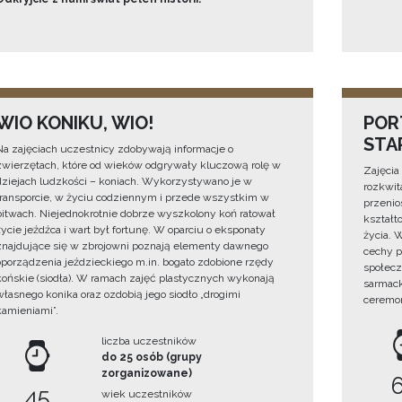
WIO KONIKU, WIO!
POR
STA
Na zajęciach uczestnicy zdobywają informacje o
zwierzętach, które od wieków odgrywały kluczową rolę w
Zajęcia
dziejach ludzkości – koniach. Wykorzystywano je w
rozkwit
transporcie, w życiu codziennym i przede wszystkim w
przenios
bitwach. Niejednokrotnie dobrze wyszkolony koń ratował
kształt
życie jeźdźca i wart był fortunę. W oparciu o eksponaty
życia. 
znajdujące się w zbrojowni poznają elementy dawnego
cechy po
oporządzenia jeździeckiego m.in. bogato zdobione rzędy
społecz
końskie (siodła). W ramach zajęć plastycznych wykonają
sarmack
własnego konika oraz ozdobią jego siodło „drogimi
ceremon
kamieniami”.
liczba uczestników
do 25 osób (grupy
zorganizowane)
45
wiek uczestników