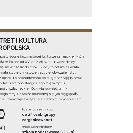
TRET I KULTURA
ROPOLSKA
 poświęcone fascynującej kulturze sarmackiej, która
ała w Polsce od XVI do XVIII wieku. Uczestnicy
ą się w czasie do epoki, kiedy to polska szlachta
owała swoje unikatowe tradycje, obyczaje i styl
W oparciu o prezentowane kolekcje poznają typowe
rtretu staropolskiego i jego rolę w życiu
ności szlacheckiej. Odkryją również tajniki
iego stroju, a także dowiedzą się, jak wyglądały
ie i zwyczaje związane z ważnymi wydarzeniami.
liczba uczestników
do 25 osób (grupy
zorganizowane)
60
wiek uczestników
szkoła podstawowa (kl. 4-8),