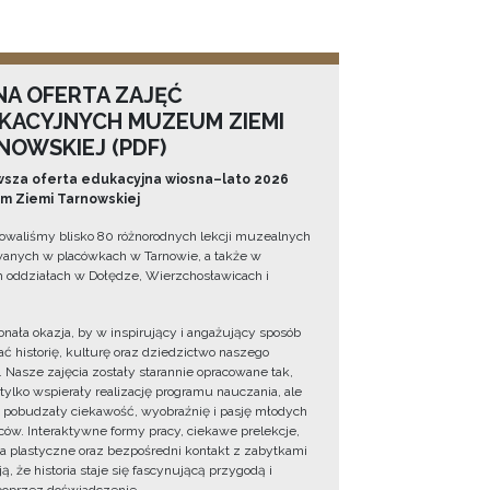
NA OFERTA ZAJĘĆ
KACYJNYCH MUZEUM ZIEMI
NOWSKIEJ (PDF)
sza oferta edukacyjna wiosna–lato 2026
 Ziemi Tarnowskiej
owaliśmy blisko 80 różnorodnych lekcji muzealnych
wanych w placówkach w Tarnowie, a także w
 oddziałach w Dołędze, Wierzchosławicach i
onała okazja, by w inspirujący i angażujący sposób
ć historię, kulturę oraz dziedzictwo naszego
. Nasze zajęcia zostały starannie opracowane tak,
 tylko wspierały realizację programu nauczania, ale
 pobudzały ciekawość, wyobraźnię i pasję młodych
ów. Interaktywne formy pracy, ciekawe prelekcje,
ia plastyczne oraz bezpośredni kontakt z zabytkami
ą, że historia staje się fascynującą przygodą i