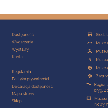
Na skróty
Oddziały
Dostępność
Siedzi
Wydarzenia
Muzeum
Wystawy
Muzeum
Kontakt
Muzeu
Muzeu
Na skróty
Regulamin
Zagrod
Polityka prywatności
Regiona
Deklaracja dostępności
bryg. Z
Mapa strony
Muzeum
Sklep
Nowym 