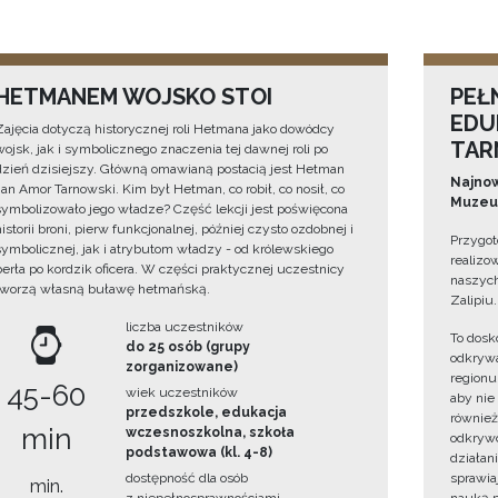
HETMANEM WOJSKO STOI
PEŁ
EDU
Zajęcia dotyczą historycznej roli Hetmana jako dowódcy
TAR
wojsk, jak i symbolicznego znaczenia tej dawnej roli po
dzień dzisiejszy. Główną omawianą postacią jest Hetman
Najnow
Jan Amor Tarnowski. Kim był Hetman, co robił, co nosił, co
Muzeum
symbolizowało jego władze? Część lekcji jest poświęcona
historii broni, pierw funkcjonalnej, później czysto ozdobnej i
Przygot
symbolicznej, jak i atrybutom władzy - od królewskiego
realizo
berła po kordzik oficera. W części praktycznej uczestnicy
naszych
tworzą własną buławę hetmańską.
Zalipiu.
liczba uczestników
To dosk
do 25 osób (grupy
odkrywa
zorganizowane)
regionu
45-60
wiek uczestników
aby nie
przedszkole, edukacja
również
min
wczesnoszkolna, szkoła
odkrywc
podstawowa (kl. 4-8)
działan
dostępność dla osób
sprawiaj
min.