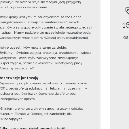
sprawiają, że historia staje się fascynującą przygodą i
nauką poprzez doświadczenie.
Dziękujemy wszystkim nauczycielom za codzienne
zaangażowanie w rozwijanie zainteresowań swoich
16
uczniów oraz wspólne odkrywanie świata pełnego wiedzy i
inspiracji. Mamy nadzieję, że nasze lekcje muzealne będą
os
wartościowym wsparciem w Waszej pracy dydaktycznej.
Opinie uczestników mówią same za siebie:
„Byliśmy – świetne zajęcia, prelekcja, przebieranki, zajęcia
plastyczne. Dzieci były zachwycone, dziękujemy!”
„Super zajęcia, pełne ciekawostek i kreatywnej pracy.
Polecamy serdecznie!”
Rezerwacje już trwają
Zapraszamy do planowania wizyt oraz pobierania plików
PDF z pełną ofertą edukacyjną i lekcjami muzealnymi –
dostępna jest również skrócona wersja oferty bez
szczegółowych opisów.
PS. Informujemy, że z dniem 1 grudnia 2025 r. oddział
Muzeum Zamek w Dębnie jest zamknięty dla
zwiedzających.
Odkryjcie z nami świat pełen historii!