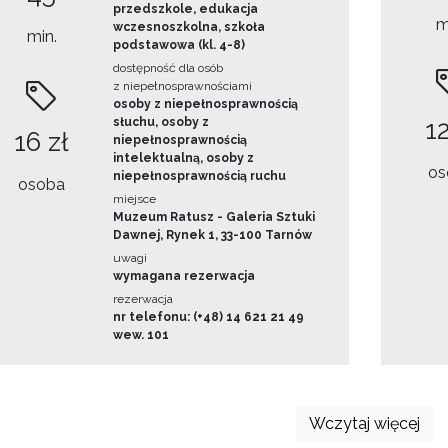
przedszkole, edukacja
m
wczesnoszkolna, szkoła
min.
podstawowa (kl. 4-8)
dostępność dla osób
z niepełnosprawnościami
osoby z niepełnosprawnością
słuchu, osoby z
12
16 zł
niepełnosprawnością
intelektualną, osoby z
os
niepełnosprawnością ruchu
osoba
miejsce
Muzeum Ratusz - Galeria Sztuki
Dawnej, Rynek 1, 33-100 Tarnów
uwagi
wymagana rezerwacja
rezerwacja
nr telefonu: (+48) 14 621 21 49
wew. 101
Wczytaj więcej