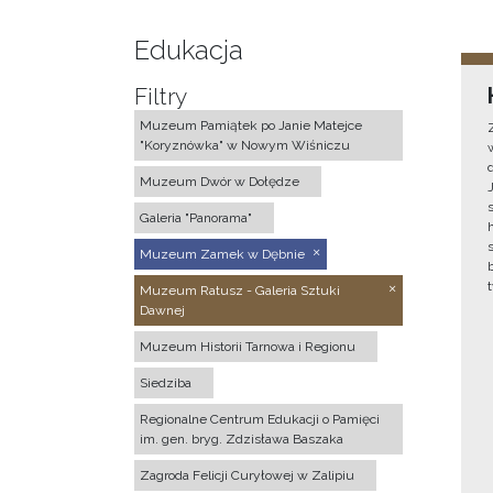
Edukacja
Filtry
Muzeum Pamiątek po Janie Matejce
"Koryznówka" w Nowym Wiśniczu
Muzeum Dwór w Dołędze
Galeria "Panorama"
Muzeum Zamek w Dębnie
Muzeum Ratusz - Galeria Sztuki
Dawnej
Muzeum Historii Tarnowa i Regionu
Siedziba
Regionalne Centrum Edukacji o Pamięci
im. gen. bryg. Zdzisława Baszaka
Zagroda Felicji Curyłowej w Zalipiu