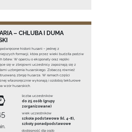
ARIA – CHLUBA I DUMA
SKI
poświęcone historii husarii – jednej z
niejszych formacji, która przez wieki budziła podziw
ch bitew. W oparciu o eksponaty oraz repliki
ące się w zbrojowni uczestnicy zapoznają się z
ami uzbrojenia husarskiego. Zobaczą również
truowaną zbroję husarza. W ramach części
znej własnoręcznie wykonają i ozdobią tekturowe
a wzór husarskich.
liczba uczestników
do 25 osób (grupy
zorganizowane)
45
wiek uczestników
szkoła podstawowa (kl. 4-8),
szkoły ponadpodstawowe
in.
dostępność dla osób