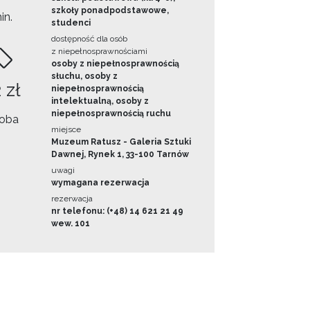
szkoły ponadpodstawowe,
in.
studenci
dostępność dla osób
z niepełnosprawnościami
osoby z niepełnosprawnością
słuchu, osoby z
 zł
niepełnosprawnością
intelektualną, osoby z
niepełnosprawnością ruchu
oba
miejsce
Muzeum Ratusz - Galeria Sztuki
Dawnej, Rynek 1, 33-100 Tarnów
uwagi
wymagana rezerwacja
rezerwacja
nr telefonu: (+48) 14 621 21 49
wew. 101