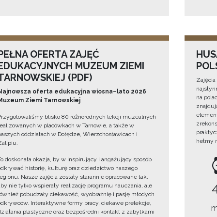
PEŁNA OFERTA ZAJĘĆ
HUS
EDUKACYJNYCH MUZEUM ZIEMI
POL
TARNOWSKIEJ (PDF)
Zajęcia 
najsłyn
Najnowsza oferta edukacyjna wiosna–lato 2026
na pola
Muzeum Ziemi Tarnowskiej
znajduj
element
Przygotowaliśmy blisko 80 różnorodnych lekcji muzealnych
zrekons
realizowanych w placówkach w Tarnowie, a także w
praktyc
naszych oddziałach w Dołędze, Wierzchosławicach i
hełmy n
Zalipiu.
To doskonała okazja, by w inspirujący i angażujący sposób
odkrywać historię, kulturę oraz dziedzictwo naszego
regionu. Nasze zajęcia zostały starannie opracowane tak,
aby nie tylko wspierały realizację programu nauczania, ale
również pobudzały ciekawość, wyobraźnię i pasję młodych
odkrywców. Interaktywne formy pracy, ciekawe prelekcje,
m
działania plastyczne oraz bezpośredni kontakt z zabytkami