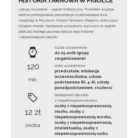
HISTORIA TARNOWA W PIGUŁCE
Lekcja muzealna – spacer historyczny. Punktem wyjścia
będzie profesjonalna prezentacja multimedialna (tzw.
mapping) w Muzeum Historii Tarnowa i Regionu dotycząca
dziejów miasta. Następnie uczestnicy wyruszą na spacer,
podczas którego poznają dalszą jego historię
i najważniejsze zabytki.
liczba uczestników
do 25 osób (grupy
zorganizowane)
120
wiek uczestników
przedszkole, edukacja
wczesnoszkolna, szkoła
min.
podstawowa (kl. 4-8), szkoły
ponadpodstawowe, studenci
dostępność dla osób
z niepełnosprawnościami
osoby z niepełnosprawnością
12 zł
słuchu, osoby z
niepełnosprawnością wzroku,
osoby z niepełnosprawnością
osoba
intelektualną, osoby z
niepełnosprawnością ruchu