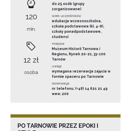
do 25 osób (grupy
zorganizowane)
120
wiek uczestników
edukacja wczesnoszkolna,
szkoła podstawowa (kl. 4-8),
min.
szkoły ponadpodstawowe,
studenci
miejsce
Muzeum Historii Tarnowa i
Regionu, Rynek 20-21, 33-100
12 zł
Tarnów
uwagi
wymagana rezerwacja zajęcia w
osoba
formie spaceru po Tarnowie
rezerwacja
nr telefonu: (+48) 14 621 21 49
wew. 200
PO TARNOWIE PRZEZ EPOKI I