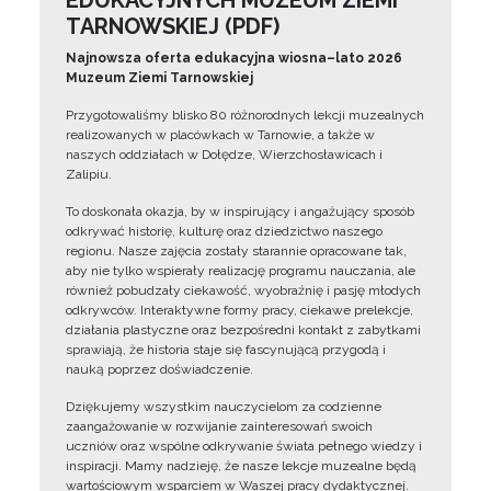
EDUKACYJNYCH MUZEUM ZIEMI
TARNOWSKIEJ (PDF)
Najnowsza oferta edukacyjna wiosna–lato 2026
Muzeum Ziemi Tarnowskiej
Przygotowaliśmy blisko 80 różnorodnych lekcji muzealnych
realizowanych w placówkach w Tarnowie, a także w
naszych oddziałach w Dołędze, Wierzchosławicach i
Zalipiu.
To doskonała okazja, by w inspirujący i angażujący sposób
odkrywać historię, kulturę oraz dziedzictwo naszego
regionu. Nasze zajęcia zostały starannie opracowane tak,
aby nie tylko wspierały realizację programu nauczania, ale
również pobudzały ciekawość, wyobraźnię i pasję młodych
odkrywców. Interaktywne formy pracy, ciekawe prelekcje,
działania plastyczne oraz bezpośredni kontakt z zabytkami
sprawiają, że historia staje się fascynującą przygodą i
nauką poprzez doświadczenie.
Dziękujemy wszystkim nauczycielom za codzienne
zaangażowanie w rozwijanie zainteresowań swoich
uczniów oraz wspólne odkrywanie świata pełnego wiedzy i
inspiracji. Mamy nadzieję, że nasze lekcje muzealne będą
wartościowym wsparciem w Waszej pracy dydaktycznej.