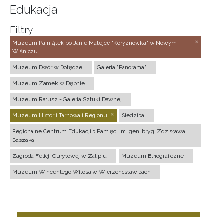
Edukacja
Filtry
Muzeum Pamiątek po Janie Matejce "Koryznówka" w Nowym
Wiśniczu
Muzeum Dwór w Dołędze
Galeria "Panorama"
Muzeum Zamek w Dębnie
Muzeum Ratusz - Galeria Sztuki Dawnej
Muzeum Historii Tarnowa i Regionu
Siedziba
Regionalne Centrum Edukacji o Pamięci im. gen. bryg. Zdzisława
Baszaka
Zagroda Felicji Curyłowej w Zalipiu
Muzeum Etnograficzne
Muzeum Wincentego Witosa w Wierzchosławicach