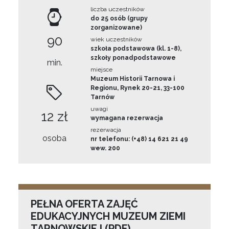
liczba uczestników
do 25 osób (grupy
zorganizowane)
90
wiek uczestników
szkoła podstawowa (kl. 1-8),
szkoły ponadpodstawowe
min.
miejsce
Muzeum Historii Tarnowa i
Regionu, Rynek 20-21, 33-100
Tarnów
uwagi
12 zł
wymagana rezerwacja
rezerwacja
osoba
nr telefonu: (+48) 14 621 21 49
wew. 200
PEŁNA OFERTA ZAJĘĆ
EDUKACYJNYCH MUZEUM ZIEMI
TARNOWSKIEJ (PDF)