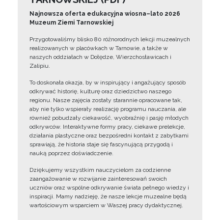
Najnowsza oferta edukacyjna wiosna–lato 2026
Muzeum Ziemi Tarnowskiej
Przygotowaliśmy blisko 80 różnorodnych lekcji muzealnych
realizowanych w placówkach w Tarnowie, a także w
naszych oddziałach w Dołędze, Wierzchosławicach i
Zalipiu.
To doskonała okazja, by w inspirujący i angażujący sposób
odkrywać historię, kulturę oraz dziedzictwo naszego
regionu. Nasze zajęcia zostały starannie opracowane tak,
aby nie tylko wspierały realizację programu nauczania, ale
również pobudzały ciekawość, wyobraźnię i pasję młodych
odkrywców. Interaktywne formy pracy, ciekawe prelekcje,
działania plastyczne oraz bezpośredni kontakt z zabytkami
sprawiają, że historia staje się fascynującą przygodą i
nauką poprzez doświadczenie.
Dziękujemy wszystkim nauczycielom za codzienne
zaangażowanie w rozwijanie zainteresowań swoich
uczniów oraz wspólne odkrywanie świata pełnego wiedzy i
inspiracji. Mamy nadzieję, że nasze lekcje muzealne będą
wartościowym wsparciem w Waszej pracy dydaktycznej.