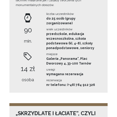
techniki malarskie jak i zasady tworzenia tych
monumentalnych obrazów.
liczba uczestników
do 25 osób (grupy
zorganizowane)
90
wiek uczestników
przedszkole, edukacja
wczesnoszkolna, szkoła
min.
podstawowa (kl. 4-8), szkoły
ponadpodstawowe, seniorzy
miejsce
Galeria „Panorama”, Plac
Dworcowy 4, 33-100 Tarnów
14 zł
uwagi
wymagana rezerwacja
osoba
rezerwacja
nr telefonu: (+48) 784 912 326
„SKRZYDLATE I ŁACIATE”, CZYLI