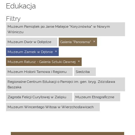
Edukacja
Filtry
Muzeum Pamiątek po Janie Matejce "Koryznówka" w Nowym
Wiśniczu
Muzeum Dwór w Dołędze
Galeria "Panorama"
Muzeum Zamek w Dębnie
Muzeum Ratusz - Galeria Sztuki Dawnej
Muzeum Historii Tarnowa i Regionu
Siedziba
Regionalne Centrum Edukacji o Pamięci im. gen. bryg. Zdzisława
Baszaka
Zagroda Felicji Curyłowej w Zalipiu
Muzeum Etnograficzne
Muzeum Wincentego Witosa w Wierzchosławicach