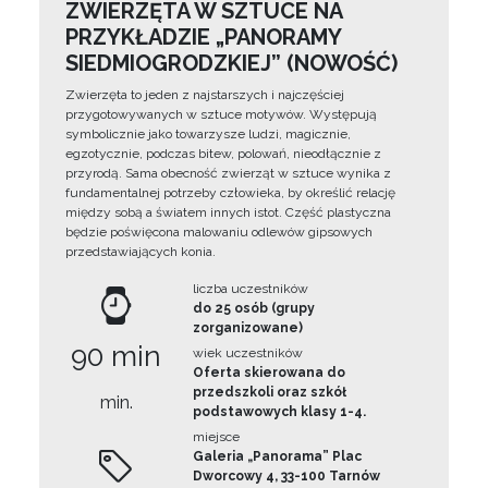
ZWIERZĘTA W SZTUCE NA
PRZYKŁADZIE „PANORAMY
SIEDMIOGRODZKIEJ” (NOWOŚĆ)
Zwierzęta to jeden z najstarszych i najczęściej
przygotowywanych w sztuce motywów. Występują
symbolicznie jako towarzysze ludzi, magicznie,
egzotycznie, podczas bitew, polowań, nieodłącznie z
przyrodą. Sama obecność zwierząt w sztuce wynika z
fundamentalnej potrzeby człowieka, by określić relację
między sobą a światem innych istot. Część plastyczna
będzie poświęcona malowaniu odlewów gipsowych
przedstawiających konia.
liczba uczestników
do 25 osób (grupy
zorganizowane)
90 min
wiek uczestników
Oferta skierowana do
przedszkoli oraz szkół
min.
podstawowych klasy 1-4.
miejsce
Galeria „Panorama” Plac
Dworcowy 4, 33-100 Tarnów