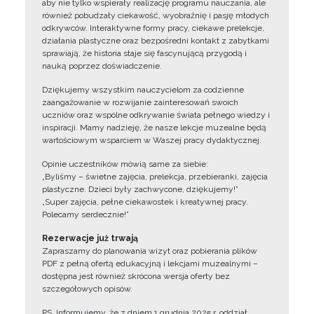
aby nie tylko wspierały realizację programu nauczania, ale
również pobudzały ciekawość, wyobraźnię i pasję młodych
odkrywców. Interaktywne formy pracy, ciekawe prelekcje,
działania plastyczne oraz bezpośredni kontakt z zabytkami
sprawiają, że historia staje się fascynującą przygodą i
nauką poprzez doświadczenie.
Dziękujemy wszystkim nauczycielom za codzienne
zaangażowanie w rozwijanie zainteresowań swoich
uczniów oraz wspólne odkrywanie świata pełnego wiedzy i
inspiracji. Mamy nadzieję, że nasze lekcje muzealne będą
wartościowym wsparciem w Waszej pracy dydaktycznej.
Opinie uczestników mówią same za siebie:
„Byliśmy – świetne zajęcia, prelekcja, przebieranki, zajęcia
plastyczne. Dzieci były zachwycone, dziękujemy!”
„Super zajęcia, pełne ciekawostek i kreatywnej pracy.
Polecamy serdecznie!”
Rezerwacje już trwają
Zapraszamy do planowania wizyt oraz pobierania plików
PDF z pełną ofertą edukacyjną i lekcjami muzealnymi –
dostępna jest również skrócona wersja oferty bez
szczegółowych opisów.
PS. Informujemy, że z dniem 1 grudnia 2025 r. oddział