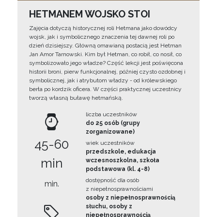
HETMANEM WOJSKO STOI
Zajęcia dotyczą historycznej roli Hetmana jako dowódcy
wojsk, jak i symbolicznego znaczenia tej dawnej roli po
dzień dzisiejszy. Główną omawianą postacią jest Hetman
Jan Amor Tarnowski. Kim był Hetman, co robił, co nosił, co
symbolizowało jego władze? Część lekcji jest poświęcona
historii broni, pierw funkcjonalnej, później czysto ozdobnej i
symbolicznej, jak i atrybutom władzy - od królewskiego
berła po kordzik oficera. W części praktycznej uczestnicy
tworzą własną buławę hetmańską.
liczba uczestników
do 25 osób (grupy
zorganizowane)
45-60
wiek uczestników
przedszkole, edukacja
min
wczesnoszkolna, szkoła
podstawowa (kl. 4-8)
dostępność dla osób
min.
z niepełnosprawnościami
osoby z niepełnosprawnością
słuchu, osoby z
niepełnosprawnością