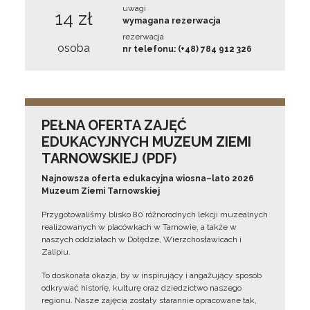
uwagi
14 zł
wymagana rezerwacja
rezerwacja
osoba
nr telefonu: (+48) 784 912 326
PEŁNA OFERTA ZAJĘĆ
EDUKACYJNYCH MUZEUM ZIEMI
TARNOWSKIEJ (PDF)
Najnowsza oferta edukacyjna wiosna–lato 2026
Muzeum Ziemi Tarnowskiej
Przygotowaliśmy blisko 80 różnorodnych lekcji muzealnych
realizowanych w placówkach w Tarnowie, a także w
naszych oddziałach w Dołędze, Wierzchosławicach i
Zalipiu.
To doskonała okazja, by w inspirujący i angażujący sposób
odkrywać historię, kulturę oraz dziedzictwo naszego
regionu. Nasze zajęcia zostały starannie opracowane tak,