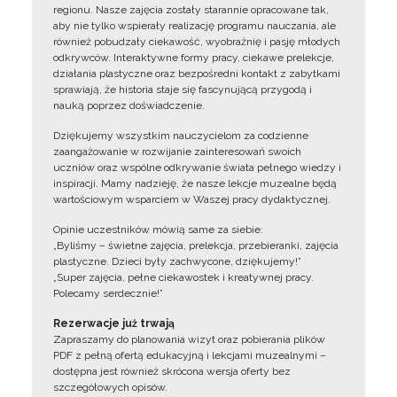
regionu. Nasze zajęcia zostały starannie opracowane tak,
aby nie tylko wspierały realizację programu nauczania, ale
również pobudzały ciekawość, wyobraźnię i pasję młodych
odkrywców. Interaktywne formy pracy, ciekawe prelekcje,
działania plastyczne oraz bezpośredni kontakt z zabytkami
sprawiają, że historia staje się fascynującą przygodą i
nauką poprzez doświadczenie.
Dziękujemy wszystkim nauczycielom za codzienne
zaangażowanie w rozwijanie zainteresowań swoich
uczniów oraz wspólne odkrywanie świata pełnego wiedzy i
inspiracji. Mamy nadzieję, że nasze lekcje muzealne będą
wartościowym wsparciem w Waszej pracy dydaktycznej.
Opinie uczestników mówią same za siebie:
„Byliśmy – świetne zajęcia, prelekcja, przebieranki, zajęcia
plastyczne. Dzieci były zachwycone, dziękujemy!”
„Super zajęcia, pełne ciekawostek i kreatywnej pracy.
Polecamy serdecznie!”
Rezerwacje już trwają
Zapraszamy do planowania wizyt oraz pobierania plików
PDF z pełną ofertą edukacyjną i lekcjami muzealnymi –
dostępna jest również skrócona wersja oferty bez
szczegółowych opisów.