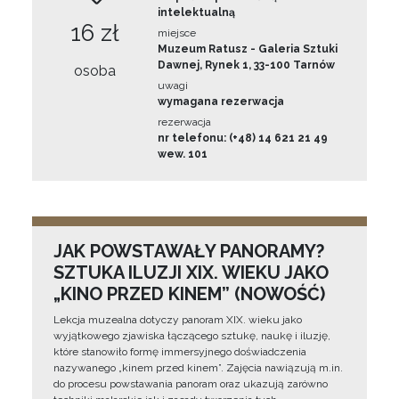
intelektualną
16 zł
miejsce
Muzeum Ratusz - Galeria Sztuki
Dawnej, Rynek 1, 33-100 Tarnów
osoba
uwagi
wymagana rezerwacja
rezerwacja
nr telefonu: (+48) 14 621 21 49
wew. 101
JAK POWSTAWAŁY PANORAMY?
SZTUKA ILUZJI XIX. WIEKU JAKO
„KINO PRZED KINEM” (NOWOŚĆ)
Lekcja muzealna dotyczy panoram XIX. wieku jako
wyjątkowego zjawiska łączącego sztukę, naukę i iluzję,
które stanowiło formę immersyjnego doświadczenia
nazywanego „kinem przed kinem”. Zajęcia nawiązują m.in.
do procesu powstawania panoram oraz ukazują zarówno