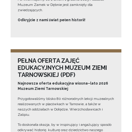
Muzeum Zamek w Dębnie jest zamknięty dla
zwiedzających.
Odkryjcie z nami świat pełen historii!
PEŁNA OFERTA ZAJĘĆ
EDUKACYJNYCH MUZEUM ZIEMI
TARNOWSKIEJ (PDF)
Najnowsza oferta edukacyjna wiosna–lato 2026
Muzeum Ziemi Tarnowskiej
Przygotowaliśmy blisko 80 różnorodnych lekcji muzealnych
realizowanych w placówkach w Tarnowie, a także w
naszych oddziałach w Dołędze, Wierzchosławicach i
Zalipiu.
To doskonała okazja, by w inspirujący i angażujący sposób
odkrywać historię, kulturę oraz dziedzictwo naszego