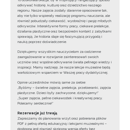
To doskonała okazja, by w inspirujący i angażujący sposób
odkrywać historię, kulturę oraz dziedzictwo naszego
regionu. Nasze zajęcia zostały starannie opracowane tak,
aby nie tylko wspierały realizację programu nauczania, ale
również pobudzały ciekawość, wyobraźnię i pasję młodych
odkrywców. Interaktywne formy pracy, ciekawe prelekcje,
działania plastyczne oraz bezpośredni kontakt z zabytkami
sprawiają, że historia staje się fascynującą przygodą i
nauką poprzez doświadczenie.
Dziękujemy wszystkim nauczycielom za codzienne
zaangażowanie w rozwijanie zainteresowań swoich
uczniów oraz wspólne odkrywanie świata pełnego wiedzy i
inspiracji. Mamy nadzieję, że nasze lekcje muzealne będą
wartościowym wsparciem w Waszej pracy dydaktycznej.
Opinie uczestników mówią same za siebie:
„Byliśmy – świetne zajęcia, prelekcja, przebieranki, zajęcia
plastyczne. Dzieci były zachwycone, dziękujemy!”
„Super zajęcia, pełne ciekawostek i kreatywnej pracy.
Polecamy serdecznie!”
Rezerwacje już trwają
Zapraszamy do planowania wizyt oraz pobierania plików
PDF z pełną ofertą edukacyjną i lekcjami muzealnymi –
dostępna jest również skrócona wersja oferty bez