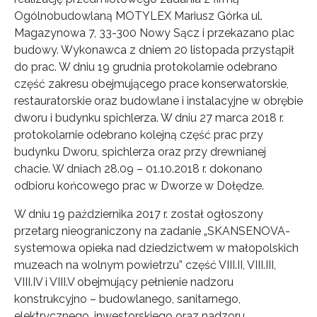
Ogólnobudowlaną MOTYLEX Mariusz Górka ul.
Magazynowa 7, 33-300 Nowy Sącz i przekazano plac
budowy. Wykonawca z dniem 20 listopada przystąpił
do prac. W dniu 19 grudnia protokolarnie odebrano
część zakresu obejmującego prace konserwatorskie,
restauratorskie oraz budowlane i instalacyjne w obrębie
dworu i budynku spichlerza. W dniu 27 marca 2018 r.
protokolarnie odebrano kolejną część prac przy
budynku Dworu, spichlerza oraz przy drewnianej
chacie. W dniach 28.09 – 01.10.2018 r. dokonano
odbioru końcowego prac w Dworze w Dołędze.
W dniu 19 października 2017 r. został ogłoszony
przetarg nieograniczony na zadanie „SKANSENOVA-
systemowa opieka nad dziedzictwem w małopolskich
muzeach na wolnym powietrzu” część VIII.II, VIII.III,
VIII.IV i VIII.V obejmujący pełnienie nadzoru
konstrukcyjno – budowlanego, sanitarnego,
elektrycznego, inwestorskiego oraz nadzoru