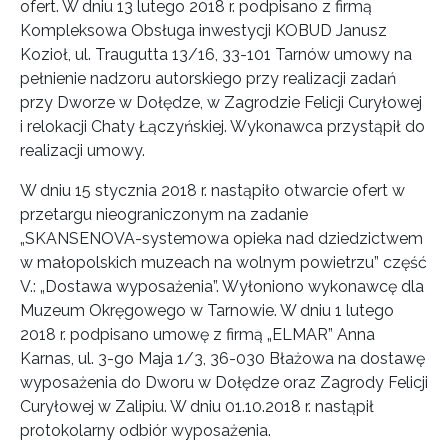
ofert. W dniu 13 lutego 2018 r. podpisano z firmą
Kompleksowa Obsługa inwestycji KOBUD Janusz
Kozioł, ul. Traugutta 13/16, 33-101 Tarnów umowy na
pełnienie nadzoru autorskiego przy realizacji zadań
przy Dworze w Dołędze, w Zagrodzie Felicji Curyłowej
i relokacji Chaty Łączyńskiej. Wykonawca przystąpił do
realizacji umowy.
W dniu 15 stycznia 2018 r. nastąpiło otwarcie ofert w
przetargu nieograniczonym na zadanie
„SKANSENOVA-systemowa opieka nad dziedzictwem
w małopolskich muzeach na wolnym powietrzu” część
V.: „Dostawa wyposażenia”. Wyłoniono wykonawcę dla
Muzeum Okręgowego w Tarnowie. W dniu 1 lutego
2018 r. podpisano umowę z firmą „ELMAR” Anna
Karnas, ul. 3-go Maja 1/3, 36-030 Błażowa na dostawę
wyposażenia do Dworu w Dołędze oraz Zagrody Felicji
Curyłowej w Zalipiu. W dniu 01.10.2018 r. nastąpił
protokolarny odbiór wyposażenia.