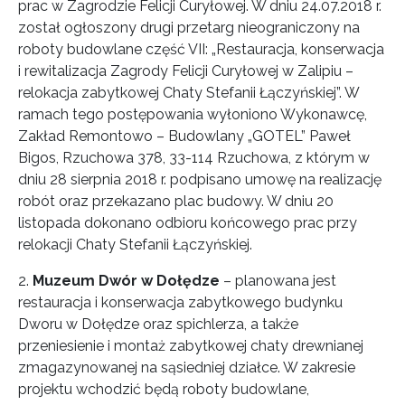
prac w Zagrodzie Felicji Curyłowej. W dniu 24.07.2018 r.
został ogłoszony drugi przetarg nieograniczony na
roboty budowlane część VII: „Restauracja, konserwacja
i rewitalizacja Zagrody Felicji Curyłowej w Zalipiu –
relokacja zabytkowej Chaty Stefanii Łączyńskiej”. W
ramach tego postępowania wyłoniono Wykonawcę,
Zakład Remontowo – Budowlany „GOTEL” Paweł
Bigos, Rzuchowa 378, 33-114 Rzuchowa, z którym w
dniu 28 sierpnia 2018 r. podpisano umowę na realizację
robót oraz przekazano plac budowy. W dniu 20
listopada dokonano odbioru końcowego prac przy
relokacji Chaty Stefanii Łączyńskiej.
2.
Muzeum Dwór w Dołędze
– planowana jest
restauracja i konserwacja zabytkowego budynku
Dworu w Dołędze oraz spichlerza, a także
przeniesienie i montaż zabytkowej chaty drewnianej
zmagazynowanej na sąsiedniej działce. W zakresie
projektu wchodzić będą roboty budowlane,