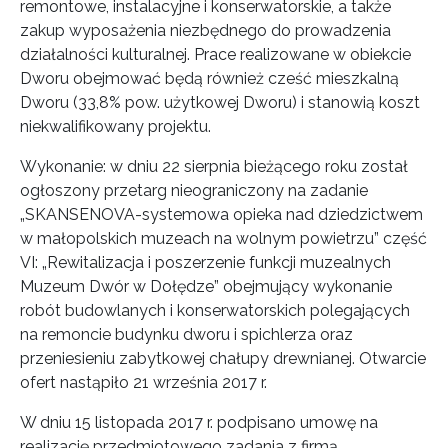
remontowe, instalacyjne i konserwatorskie, a także
zakup wyposażenia niezbędnego do prowadzenia
działalności kulturalnej. Prace realizowane w obiekcie
Dworu obejmować będą również cześć mieszkalną
Dworu (33,8% pow. użytkowej Dworu) i stanowią koszt
niekwalifikowany projektu.
Wykonanie: w dniu 22 sierpnia bieżącego roku został
ogłoszony przetarg nieograniczony na zadanie
„SKANSENOVA-systemowa opieka nad dziedzictwem
w małopolskich muzeach na wolnym powietrzu” część
VI: „Rewitalizacja i poszerzenie funkcji muzealnych
Muzeum Dwór w Dołędze” obejmujący wykonanie
robót budowlanych i konserwatorskich polegających
na remoncie budynku dworu i spichlerza oraz
przeniesieniu zabytkowej chałupy drewnianej. Otwarcie
ofert nastąpiło 21 września 2017 r.
W dniu 15 listopada 2017 r. podpisano umowę na
realizację przedmiotowego zadania z firmą