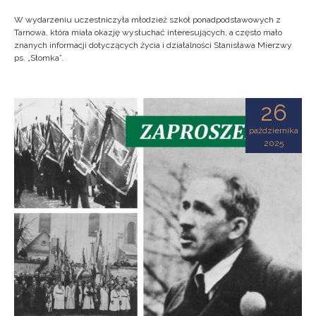
W wydarzeniu uczestniczyła młodzież szkół ponadpodstawowych z
Tarnowa, która miała okazję wysłuchać interesujących, a często mało
znanych informacji dotyczących życia i działalności Stanisława Mierzwy
ps. „Słomka”.
26
października
2025