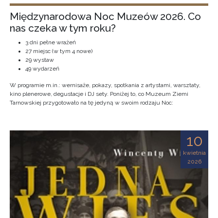
Międzynarodowa Noc Muzeów 2026. Co
nas czeka w tym roku?
3 dni pełne wrażeń
27 miejsc (w tym 4 nowe)
29 wystaw
49 wydarzeń
W programie m.in.: wernisaże, pokazy, spotkania z artystami, warsztaty,
kino plenerowe, degustacje i DJ sety. Poniżej to, co Muzeum Ziemi
Tarnowskiej przygotowało na tę jedyną w swoim rodzaju Noc:
10
kwietnia
2026