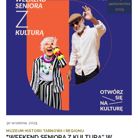
października
2025
30 września, 2025
MUZEUM HISTORII TARNOWA I REGIONU
"WEEKEND SENIORA Z KULTURĄ” W