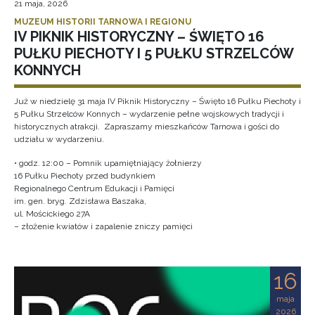
21 maja, 2026
MUZEUM HISTORII TARNOWA I REGIONU
IV PIKNIK HISTORYCZNY – ŚWIĘTO 16
PUŁKU PIECHOTY I 5 PUŁKU STRZELCÓW
KONNYCH
Już w niedzielę 31 maja IV Piknik Historyczny – Święto 16 Pułku Piechoty i
5 Pułku Strzelców Konnych – wydarzenie pełne wojskowych tradycji i
historycznych atrakcji. Zapraszamy mieszkańców Tarnowa i gości do
udziału w wydarzeniu.
• godz. 12:00 – Pomnik upamiętniający żołnierzy
16 Pułku Piechoty przed budynkiem
Regionalnego Centrum Edukacji i Pamięci
im. gen. bryg. Zdzisława Baszaka,
ul. Mościckiego 27A
– złożenie kwiatów i zapalenie zniczy pamięci
16
maja
2026