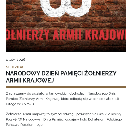
4 luty, 2026
SIEDZIBA
NARODOWY DZIEŃ PAMIĘCI ŻOŁNIERZY
ARMII KRAJOWEJ
Zapraszamy do udziału w tarnowskich obchodach Narodowego Dnia
Pamięci Żołnierzy Armii Krajowej, które odbędą się w poniedziałek, 16
lutego 2026 roku.
Żołnierze Armii Krajowej to symbol odwagi, poświęcenia i walki o wolną
Polskę. W Narodowym Dniu Pamięci oddajmy hołd Bohaterom Polskiego
Państwa Podziemnego.