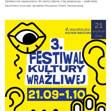
Serdecznie zapraszamy do skorzystania z tej propozycji – podkreśla
Kazimierz Kurczab, dyrektor Muzeum Ziemi Tarnowskiej.
21
września
2025