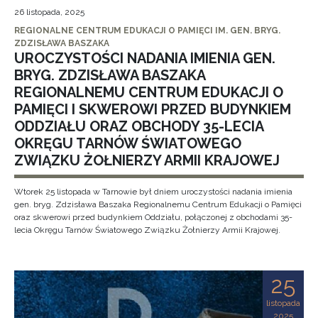
26 listopada, 2025
REGIONALNE CENTRUM EDUKACJI O PAMIĘCI IM. GEN. BRYG.
ZDZISŁAWA BASZAKA
UROCZYSTOŚCI NADANIA IMIENIA GEN.
BRYG. ZDZISŁAWA BASZAKA
REGIONALNEMU CENTRUM EDUKACJI O
PAMIĘCI I SKWEROWI PRZED BUDYNKIEM
ODDZIAŁU ORAZ OBCHODY 35-LECIA
OKRĘGU TARNÓW ŚWIATOWEGO
ZWIĄZKU ŻOŁNIERZY ARMII KRAJOWEJ
Wtorek 25 listopada w Tarnowie był dniem uroczystości nadania imienia
gen. bryg. Zdzisława Baszaka Regionalnemu Centrum Edukacji o Pamięci
oraz skwerowi przed budynkiem Oddziału, połączonej z obchodami 35-
lecia Okręgu Tarnów Światowego Związku Żołnierzy Armii Krajowej.
25
listopada
2025