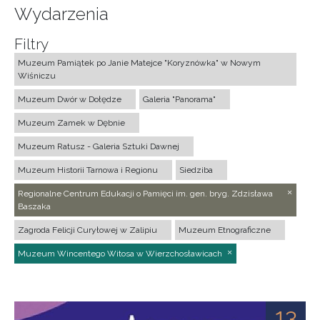
Wydarzenia
Filtry
Muzeum Pamiątek po Janie Matejce "Koryznówka" w Nowym
Wiśniczu
Muzeum Dwór w Dołędze
Galeria "Panorama"
Muzeum Zamek w Dębnie
Muzeum Ratusz - Galeria Sztuki Dawnej
Muzeum Historii Tarnowa i Regionu
Siedziba
Regionalne Centrum Edukacji o Pamięci im. gen. bryg. Zdzisława
Baszaka
Zagroda Felicji Curyłowej w Zalipiu
Muzeum Etnograficzne
Muzeum Wincentego Witosa w Wierzchosławicach
13