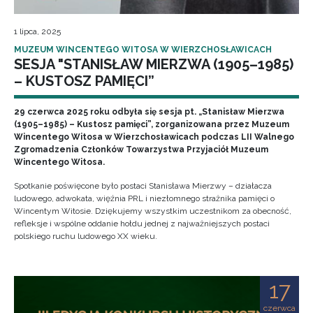
1 lipca, 2025
MUZEUM WINCENTEGO WITOSA W WIERZCHOSŁAWICACH
SESJA "STANISŁAW MIERZWA (1905–1985)
– KUSTOSZ PAMIĘCI”
29 czerwca 2025 roku odbyła się sesja pt. „Stanisław Mierzwa
(1905–1985) – Kustosz pamięci”, zorganizowana przez Muzeum
Wincentego Witosa w Wierzchosławicach podczas LII Walnego
Zgromadzenia Członków Towarzystwa Przyjaciół Muzeum
Wincentego Witosa.
Spotkanie poświęcone było postaci Stanisława Mierzwy – działacza
ludowego, adwokata, więźnia PRL i niezłomnego strażnika pamięci o
Wincentym Witosie. Dziękujemy wszystkim uczestnikom za obecność,
refleksje i wspólne oddanie hołdu jednej z najważniejszych postaci
polskiego ruchu ludowego XX wieku.
17
czerwca