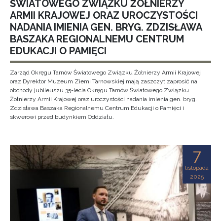
ŚWIATOWEGO ZWIĄZKU ŻOŁNIERZY
ARMII KRAJOWEJ ORAZ UROCZYSTOŚCI
NADANIA IMIENIA GEN. BRYG. ZDZISŁAWA
BASZAKA REGIONALNEMU CENTRUM
EDUKACJI O PAMIĘCI
Zarząd Okręgu Tarnów Światowego Związku Żołnierzy Armii Krajowej
oraz Dyrektor Muzeum Ziemi Tarnowskiej mają zaszczyt zaprosić na
obchody jubileuszu 35-lecia Okręgu Tarnów Światowego Związku
Żołnierzy Armii Krajowej oraz uroczystości nadania imienia gen. bryg.
Zdzisława Baszaka Regionalnemu Centrum Edukacji o Pamięci i
skwerowi przed budynkiem Oddziału.
7
listopada
2025