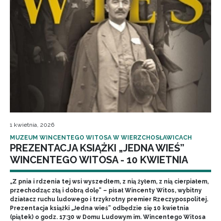
1 kwietnia, 2026
MUZEUM WINCENTEGO WITOSA W WIERZCHOSŁAWICACH
PREZENTACJA KSIĄŻKI „JEDNA WIEŚ”
WINCENTEGO WITOSA - 10 KWIETNIA
„Z pnia i rdzenia tej wsi wyszedłem, z nią żyłem, z nią cierpiałem,
przechodząc złą i dobrą dolę” – pisał Wincenty Witos, wybitny
działacz ruchu ludowego i trzykrotny premier Rzeczypospolitej.
Prezentacja książki „Jedna wieś” odbędzie się 10 kwietnia
(piątek) o godz. 17:30 w Domu Ludowym im. Wincentego Witosa