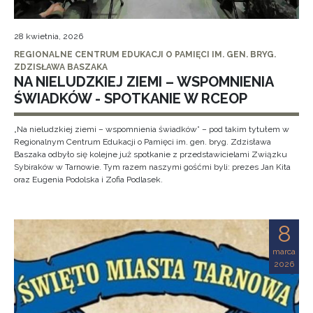
28 kwietnia, 2026
REGIONALNE CENTRUM EDUKACJI O PAMIĘCI IM. GEN. BRYG.
ZDZISŁAWA BASZAKA
NA NIELUDZKIEJ ZIEMI – WSPOMNIENIA
ŚWIADKÓW - SPOTKANIE W RCEOP
„Na nieludzkiej ziemi – wspomnienia świadków” – pod takim tytułem w
Regionalnym Centrum Edukacji o Pamięci im. gen. bryg. Zdzisława
Baszaka odbyło się kolejne już spotkanie z przedstawicielami Związku
Sybiraków w Tarnowie. Tym razem naszymi gośćmi byli: prezes Jan Kita
oraz Eugenia Podolska i Zofia Podlasek.
8
marca
2026