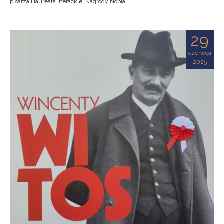
pisarza i laureata literackiej Nagrody Nobla.
29
czerwca
2025