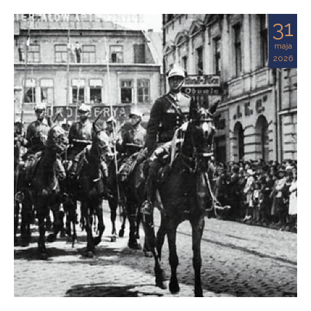
31
maja
2026