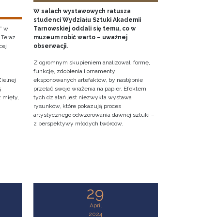
W salach wystawowych ratusza
studenci Wydziału Sztuki Akademii
” w
Tarnowskiej oddali się temu, co w
 Teraz
muzeum robić warto – uważnej
cej
obserwacji.
Z ogromnym skupieniem analizowali formę,
funkcję, zdobienia i ornamenty
ielnej
eksponowanych artefaktów, by następnie
5
przelać swoje wrażenia na papier. Efektem
z mięty,
tych działań jest niezwykła wystawa
rysunków, które pokazują proces
artystycznego odwzorowania dawnej sztuki –
z perspektywy młodych twórców.
29
April
2024