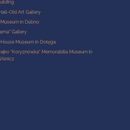
uilding
all-Old Art Gallery
e Museum in Dębno
ama” Gallery
 House Museum in Dołęga
tejko “Koryznówka” Memorabilia Museum in
iśnicz