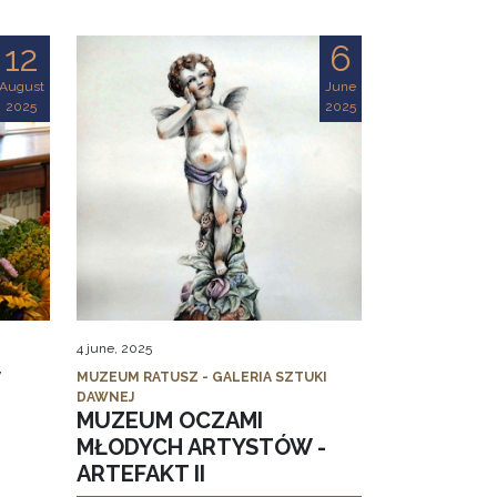
12
6
August
June
2025
2025
4 june, 2025
MUZEUM RATUSZ - GALERIA SZTUKI
DAWNEJ
MUZEUM OCZAMI
MŁODYCH ARTYSTÓW -
ARTEFAKT II