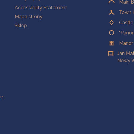
Main B
Accessibility Statement
Town H
Mapa strony
Castl
Sklep
“Panor
Manor
Jan Ma
Nowy W