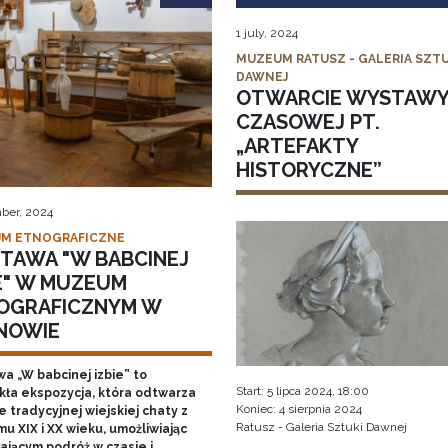
1 july, 2024
MUZEUM RATUSZ - GALERIA SZTU
DAWNEJ
OTWARCIE WYSTAW
CZASOWEJ PT.
„ARTEFAKTY
HISTORYCZNE”
ber, 2024
M ETNOGRAFICZNE
TAWA "W BABCINEJ
IE" W MUZEUM
OGRAFICZNYM W
NOWIE
a „W babcinej izbie” to
Start: 5 lipca 2024, 18:00
kła ekspozycja, która odtwarza
Koniec: 4 sierpnia 2024
 tradycyjnej wiejskiej chaty z
Ratusz - Galeria Sztuki Dawnej
u XIX i XX wieku, umożliwiając
ającym podróż w czasie i