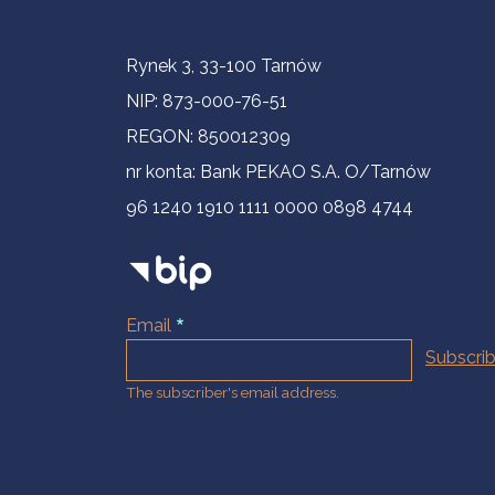
Contact Information
Rynek 3, 33-100 Tarnów
NIP: 873-000-76-51
REGON: 850012309
nr konta: Bank PEKAO S.A. O/Tarnów
96 1240 1910 1111 0000 0898 4744
Email
The subscriber's email address.