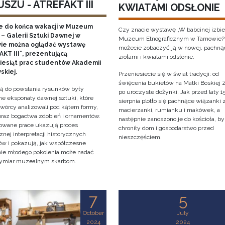
SZU - ATREFAKT III
KWIATAMI ODSŁONIE
e do końca wakacji w Muzeum
Czy znacie wystawę „W babcinej izbie
– Galerii Sztuki Dawnej w
Muzeum Etnograficznym w Tarnowie?
ie można oglądać wystawę
możecie zobaczyć ją w nowej, pachną
KT III”, prezentującą
ziołami i kwiatami odsłonie.
ziesiąt prac studentów Akademii
skiej.
Przeniesiecie się w świat tradycji: od
święcenia bukietów na Matki Boskiej Z
cją do powstania rysunków były
po uroczyste dożynki. Jak przed laty 1
e eksponaty dawnej sztuki, które
sierpnia plotło się pachnące wiązanki 
twórcy analizowali pod kątem formy,
macierzanki, rumianku i makówek, a
 oraz bogactwa zdobień i ornamentów.
następnie zanoszono je do kościoła, by
owane prace ukazują proces
chroniły dom i gospodarstwo przed
znej interpretacji historycznych
nieszczęściem.
tów i pokazują, jak współczesne
nie młodego pokolenia może nadać
ymiar muzealnym skarbom.
7
5
October
July
2024
2024