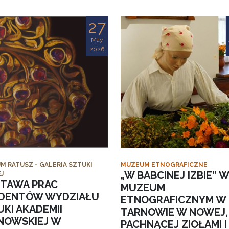
27
May
2026
M RATUSZ - GALERIA SZTUKI
MUZEUM ETNOGRAFICZNE
„W BABCINEJ IZBIE” W
J
TAWA PRAC
MUZEUM
DENTÓW WYDZIAŁU
ETNOGRAFICZNYM W
KI AKADEMII
TARNOWIE W NOWEJ,
NOWSKIEJ W
PACHNĄCEJ ZIOŁAMI I