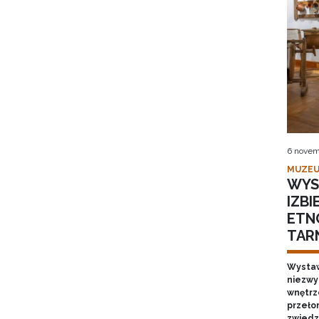
6 novem
MUZEU
WYS
IZB
ETN
TAR
Wystaw
niezwy
wnętrze
przełom
zwiedz