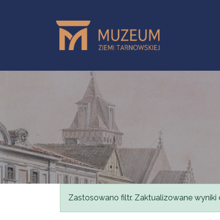
Skip to main content
Status message
Zastosowano filtr. Zaktualizowane wyniki 