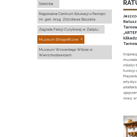
RATU
Siedziba
Regionalne Centrum Edukacji o Pamięci
Jeszcz
im. gen. bryg. Zdzisława Baszaka
Ratusz 
Tarnow
Zagroda Felicji Curyłowej w Zalipiu
„ARTEFA
kilkad
Muzeum Etnograficzne
Tarnow
Muzeum Wincentego Witosa w
Inspira
Wierzchosławicach
muzealn
młodzi 
funkcji
Prezent
artystyc
artefak
spojrze
nowy w