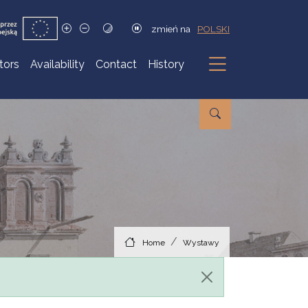
zmień na
POLSKI
itors
Availability
Contact
History
Submenu
Home
Wystawy