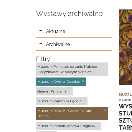
Wystawy archiwalne
wystawy
Aktualne
Archiwalne
Filtry
Muzeum Pamiątek po Janie Matejce
"Koryznówka" w Nowym Wiśniczu
Muzeum Dwór w Dołędze
Galeria "Panorama"
MUZEU
DAWNE
Muzeum Zamek w Dębnie
WYS
Muzeum Ratusz - Galeria Sztuki
STU
Dawnej
SZTU
Muzeum Historii Tarnowa i Regionu
TAR