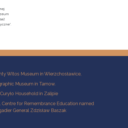
nej
Muzeum
saż
ryczne”.
ty Witos Museum in Wierzchosławice,
raphic Museum in Tarnow.
a Curyło Household in Zalipie
l Centre for Remembrance Education named
igadier General Zdzisław Baszak