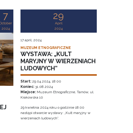
7
29
October
April
2024
2024
17 april, 2024
MUZEUM ETNOGRAFICZNE
WYSTAWA: „KULT
MARYJNY W WIERZENIACH
LUDOWYCH”
Start:
29.04.2024, 18:00
Koniec:
31.08.2024
Miejsce:
Muzeum Etnograficzne, Tarnów, ul.
Krakowska 10
EJ
29 kwietnia 2024 roku o godzinie 18:00
nastąpi otwarcie wystawy: „Kult maryjny w
wierzeniach ludowych”.