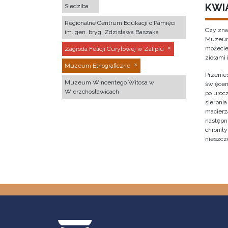
KWI
Siedziba
Regionalne Centrum Edukacji o Pamięci
Czy zna
im. gen. bryg. Zdzisława Baszaka
Muzeum 
możecie
Zagroda Felicji Curyłowej w Zalipiu
ziołami 
Muzeum Etnograficzne
Przenies
Muzeum Wincentego Witosa w
święcen
Wierzchosławicach
po urocz
sierpnia
macierz
następni
chronił
nieszcz