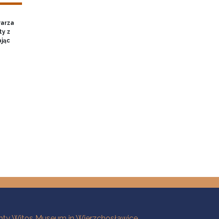
warza
ty z
ając
ty Witos Museum in Wierzchosławice,