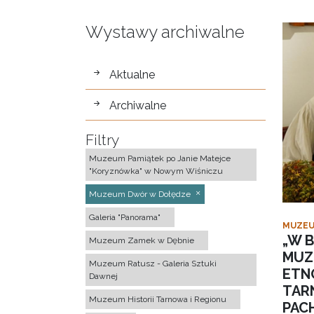
Wystawy archiwalne
wystawy
Aktualne
Archiwalne
Filtry
Muzeum Pamiątek po Janie Matejce
"Koryznówka" w Nowym Wiśniczu
Muzeum Dwór w Dołędze
Galeria "Panorama"
MUZEU
„W B
Muzeum Zamek w Dębnie
MUZ
Muzeum Ratusz - Galeria Sztuki
ETN
Dawnej
TAR
Muzeum Historii Tarnowa i Regionu
PACH