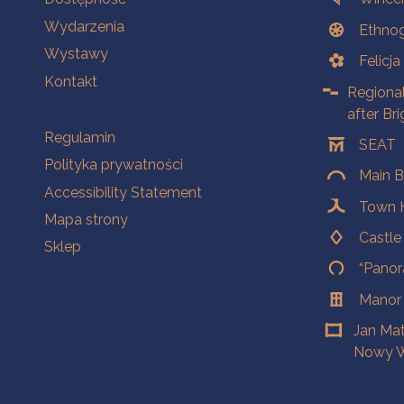
Wydarzenia
Ethnog
Wystawy
Felicj
Kontakt
Regiona
after Br
Na skróty.
Regulamin
SEAT
Polityka prywatności
Main B
Accessibility Statement
Town H
Mapa strony
Castl
Sklep
“Panor
Manor
Jan Ma
Nowy W