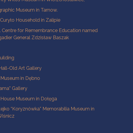
raphic Museum in Tarnow.
a Curyło Household in Zalipie
l Centre for Remembrance Education named
igadier General Zdzisław Baszak
uilding
all-Old Art Gallery
e Museum in Dębno
ama” Gallery
 House Museum in Dołęga
tejko “Koryznówka” Memorabilia Museum in
iśnicz