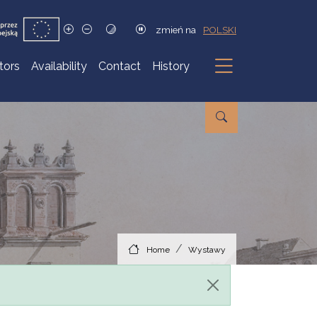
zmień na
POLSKI
itors
Availability
Contact
History
Submenu
Home
Wystawy