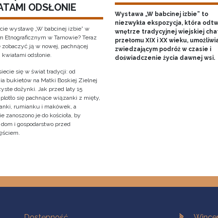
ATAMI ODSŁONIE
Wystawa „W babcinej izbie” to
niezwykła ekspozycja, która odt
cie wystawę „W babcinej izbie” w
wnętrze tradycyjnej wiejskiej cha
Etnograficznym w Tarnowie? Teraz
przełomu XIX i XX wieku, umożliwi
 zobaczyć ją w nowej, pachnącej
zwiedzającym podróż w czasie i
i kwiatami odsłonie.
doświadczenie życia dawnej wsi.
iecie się w świat tradycji: od
ia bukietów na Matki Boskiej Zielnej
yste dożynki. Jak przed laty 15
 plotło się pachnące wiązanki z mięty,
anki, rumianku i makówek, a
e zanoszono je do kościoła, by
y dom i gospodarstwo przed
ęściem.
Na skróty.
Branches
Dostępność
Wincen