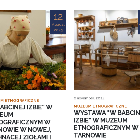
12
August
2025
6 november, 2024
M ETNOGRAFICZNE
ABCINEJ IZBIE” W
MUZEUM ETNOGRAFICZNE
WYSTAWA "W BABCIN
EUM
IZBIE" W MUZEUM
OGRAFICZNYM W
ETNOGRAFICZNYM W
NOWIE W NOWEJ,
TARNOWIE
NĄCEJ ZIOŁAMI I