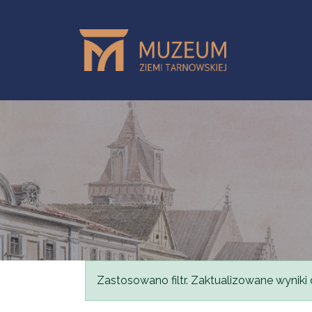
Skip to main content
Status message
Zastosowano filtr. Zaktualizowane wyniki 