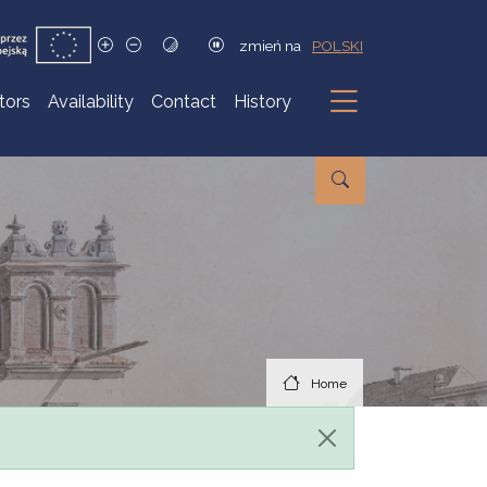
zmień na
POLSKI
itors
Availability
Contact
History
Submenu
Home