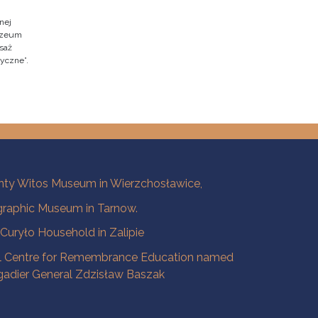
nej
Muzeum
saż
ryczne”.
ty Witos Museum in Wierzchosławice,
raphic Museum in Tarnow.
a Curyło Household in Zalipie
l Centre for Remembrance Education named
igadier General Zdzisław Baszak