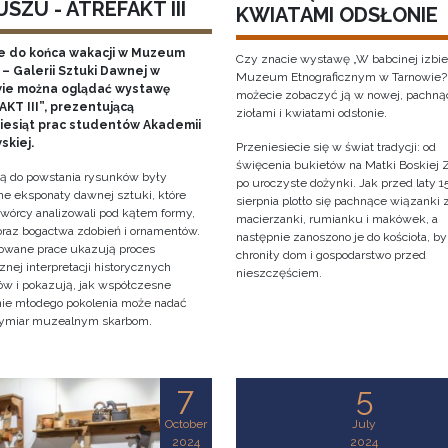
SZU - ATREFAKT III
KWIATAMI ODSŁONIE
e do końca wakacji w Muzeum
Czy znacie wystawę „W babcinej izbie
– Galerii Sztuki Dawnej w
Muzeum Etnograficznym w Tarnowie?
ie można oglądać wystawę
możecie zobaczyć ją w nowej, pachną
KT III”, prezentującą
ziołami i kwiatami odsłonie.
ziesiąt prac studentów Akademii
skiej.
Przeniesiecie się w świat tradycji: od
święcenia bukietów na Matki Boskiej Z
cją do powstania rysunków były
po uroczyste dożynki. Jak przed laty 1
e eksponaty dawnej sztuki, które
sierpnia plotło się pachnące wiązanki 
twórcy analizowali pod kątem formy,
macierzanki, rumianku i makówek, a
 oraz bogactwa zdobień i ornamentów.
następnie zanoszono je do kościoła, by
owane prace ukazują proces
chroniły dom i gospodarstwo przed
znej interpretacji historycznych
nieszczęściem.
tów i pokazują, jak współczesne
nie młodego pokolenia może nadać
ymiar muzealnym skarbom.
7
5
October
July
2024
2024