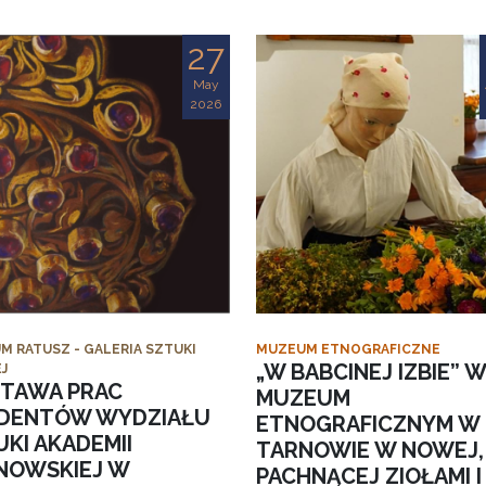
27
May
2026
M RATUSZ - GALERIA SZTUKI
MUZEUM ETNOGRAFICZNE
„W BABCINEJ IZBIE” W
J
TAWA PRAC
MUZEUM
DENTÓW WYDZIAŁU
ETNOGRAFICZNYM W
KI AKADEMII
TARNOWIE W NOWEJ,
NOWSKIEJ W
PACHNĄCEJ ZIOŁAMI I