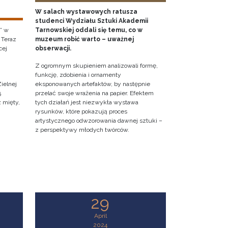
W salach wystawowych ratusza
studenci Wydziału Sztuki Akademii
” w
Tarnowskiej oddali się temu, co w
 Teraz
muzeum robić warto – uważnej
cej
obserwacji.
Z ogromnym skupieniem analizowali formę,
funkcję, zdobienia i ornamenty
ielnej
eksponowanych artefaktów, by następnie
5
przelać swoje wrażenia na papier. Efektem
z mięty,
tych działań jest niezwykła wystawa
rysunków, które pokazują proces
artystycznego odwzorowania dawnej sztuki –
z perspektywy młodych twórców.
29
April
2024