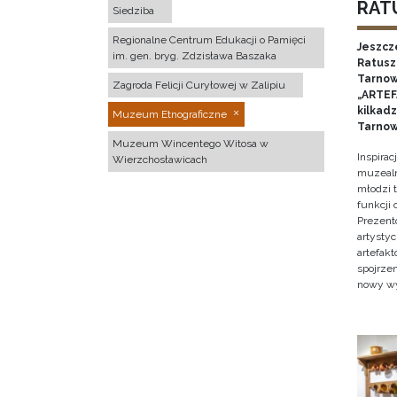
RATU
Siedziba
Regionalne Centrum Edukacji o Pamięci
Jeszcz
im. gen. bryg. Zdzisława Baszaka
Ratusz 
Tarnow
Zagroda Felicji Curyłowej w Zalipiu
„ARTEFA
kilkad
Muzeum Etnograficzne
Tarnow
Muzeum Wincentego Witosa w
Inspira
Wierzchosławicach
muzealn
młodzi 
funkcji
Prezent
artystyc
artefak
spojrze
nowy w