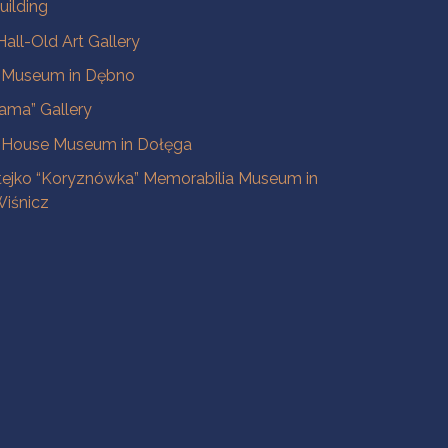
uilding
all-Old Art Gallery
e Museum in Dębno
ama” Gallery
 House Museum in Dołęga
tejko “Koryznówka” Memorabilia Museum in
iśnicz