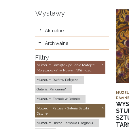
Wystawy
wystawy
Aktualne
Archiwalne
Filtry
Muzeum Pamiątek po Janie Matejce
"Koryznówka" w Nowym Wiśniczu
Muzeum Dwór w Dołędze
Galeria "Panorama"
MUZEU
DAWNE
Muzeum Zamek w Dębnie
WYS
Muzeum Ratusz - Galeria Sztuki
STU
Dawnej
SZTU
Muzeum Historii Tarnowa i Regionu
TAR