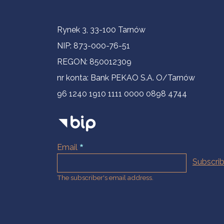
Contact Information
Rynek 3, 33-100 Tarnów
NIP: 873-000-76-51
REGON: 850012309
nr konta: Bank PEKAO S.A. O/Tarnów
96 1240 1910 1111 0000 0898 4744
Email
The subscriber's email address.