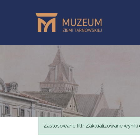
Skip to main content
Status message
Zastosowano filtr. Zaktualizowane wyniki 