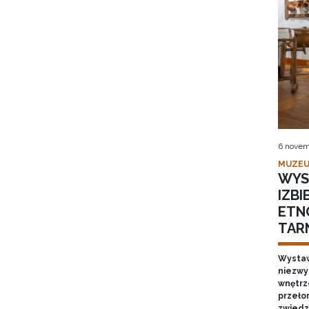
6 novem
MUZEU
WYS
IZB
ETN
TAR
Wystaw
niezwy
wnętrze
przełom
zwiedz