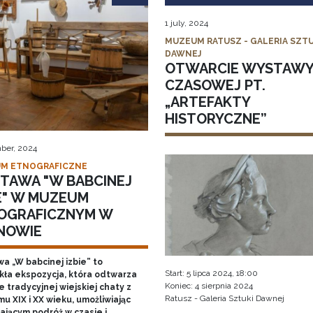
1 july, 2024
MUZEUM RATUSZ - GALERIA SZTU
DAWNEJ
OTWARCIE WYSTAW
CZASOWEJ PT.
„ARTEFAKTY
HISTORYCZNE”
ber, 2024
M ETNOGRAFICZNE
TAWA "W BABCINEJ
IE" W MUZEUM
OGRAFICZNYM W
NOWIE
a „W babcinej izbie” to
Start: 5 lipca 2024, 18:00
kła ekspozycja, która odtwarza
Koniec: 4 sierpnia 2024
 tradycyjnej wiejskiej chaty z
Ratusz - Galeria Sztuki Dawnej
u XIX i XX wieku, umożliwiając
ającym podróż w czasie i