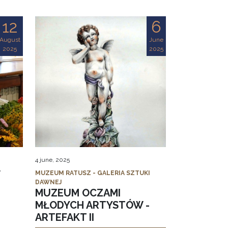
12
6
August
June
2025
2025
4 june, 2025
MUZEUM RATUSZ - GALERIA SZTUKI
DAWNEJ
MUZEUM OCZAMI
MŁODYCH ARTYSTÓW -
ARTEFAKT II