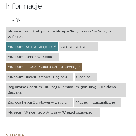
Informacje
Filtry:
Muzeum Pamiątek po Janie Matejce "Koryznówka" w Nowym
Wiśniczu
Muzeum Dwór w Dołędze
Galeria "Panorama"
Muzeum Zamek w Dębnie
Muzeum Ratusz - Galeria Sztuki Dawnej
Muzeum Historii Tarnowa i Regionu
Siedziba
Regionalne Centrum Edukacji o Pamięci im. gen. bryg. Zdzisława
Baszaka
Zagroda Felicji Curyłowej w Zalipiu
Muzeum Etnograficzne
Muzeum Wincentego Witosa w Wierzchosławicach
SIEDZIBA