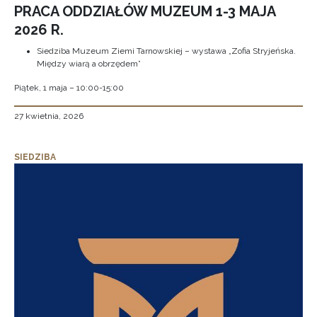
PRACA ODDZIAŁÓW MUZEUM 1-3 MAJA
2026 R.
Siedziba Muzeum Ziemi Tarnowskiej – wystawa „Zofia Stryjeńska.
Między wiarą a obrzędem”
Piątek, 1 maja – 10:00-15:00
27 kwietnia, 2026
SIEDZIBA