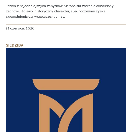
Jeden z najcenniejszych zabytków Małopolski zostanie odnowiony,
zachowując swój historyczny charakter, a jednocześnie zyska
udogodnienia dla współczesnych zw
12 czerwca, 2026
SIEDZIBA