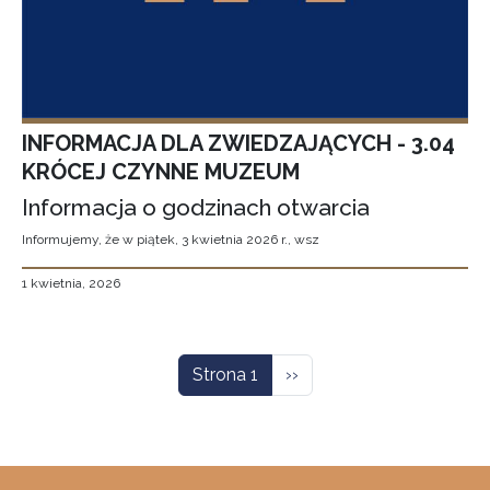
INFORMACJA DLA ZWIEDZAJĄCYCH - 3.04
KRÓCEJ CZYNNE MUZEUM
Informacja o godzinach otwarcia
Informujemy, że w piątek, 3 kwietnia 2026 r., wsz
1 kwietnia, 2026
Stronicowanie
Następna strona
Strona 1
››