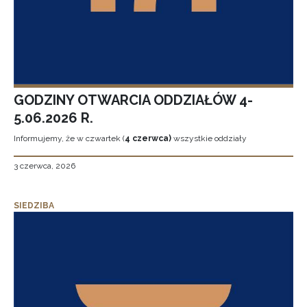
GODZINY OTWARCIA ODDZIAŁÓW 4-
5.06.2026 R.
Informujemy, że w czwartek (
4 czerwca)
wszystkie oddziały
3 czerwca, 2026
SIEDZIBA