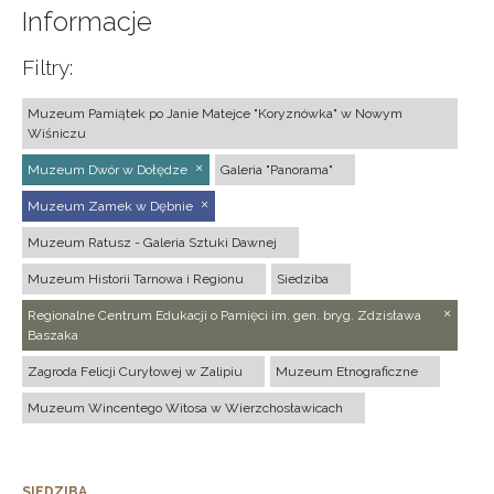
Informacje
Filtry:
Muzeum Pamiątek po Janie Matejce "Koryznówka" w Nowym
Wiśniczu
Muzeum Dwór w Dołędze
Galeria "Panorama"
Muzeum Zamek w Dębnie
Muzeum Ratusz - Galeria Sztuki Dawnej
Muzeum Historii Tarnowa i Regionu
Siedziba
Regionalne Centrum Edukacji o Pamięci im. gen. bryg. Zdzisława
Baszaka
Zagroda Felicji Curyłowej w Zalipiu
Muzeum Etnograficzne
Muzeum Wincentego Witosa w Wierzchosławicach
SIEDZIBA