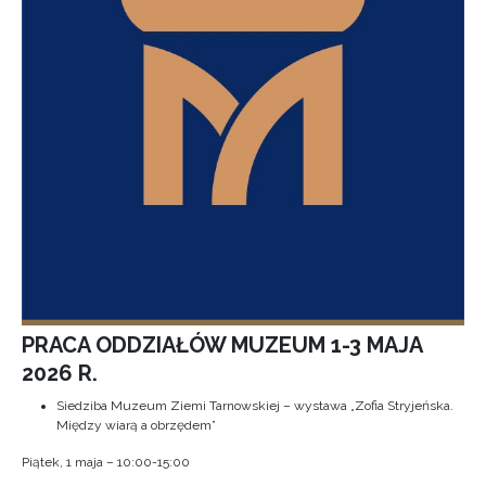
PRACA ODDZIAŁÓW MUZEUM 1-3 MAJA
2026 R.
Siedziba Muzeum Ziemi Tarnowskiej – wystawa „Zofia Stryjeńska.
Między wiarą a obrzędem”
Piątek, 1 maja – 10:00-15:00