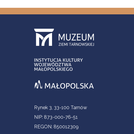
Informacje kontaktowe
Rynek 3, 33-100 Tarnów
NIP: 873-000-76-51
REGON: 850012309