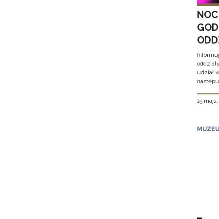
NOC
GOD
ODD
Informu
oddział
udział 
następu
15 maja
MUZEU