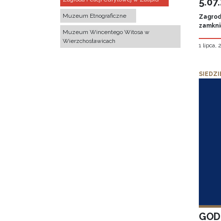
5.07
Muzeum Etnograficzne
Zagroda
zamknię
Muzeum Wincentego Witosa w
Wierzchosławicach
1 lipca,
SIEDZI
GOD