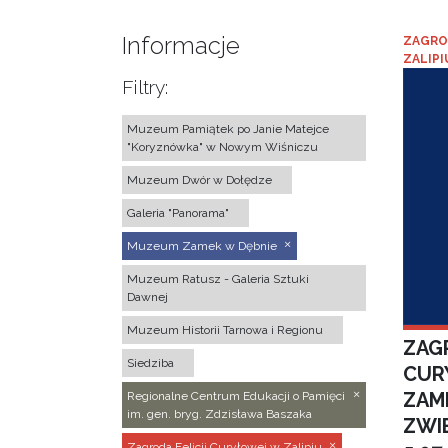
Informacje
ZAGRO
ZALIPI
Filtry:
Muzeum Pamiątek po Janie Matejce
"Koryznówka" w Nowym Wiśniczu
Muzeum Dwór w Dołędze
Galeria "Panorama"
Muzeum Zamek w Dębnie
Muzeum Ratusz - Galeria Sztuki
Dawnej
Muzeum Historii Tarnowa i Regionu
ZAGR
Siedziba
CUR
ZAM
Regionalne Centrum Edukacji o Pamięci
im. gen. bryg. Zdzisława Baszaka
ZWI
Zagroda Felicji Curyłowej w Zalipiu