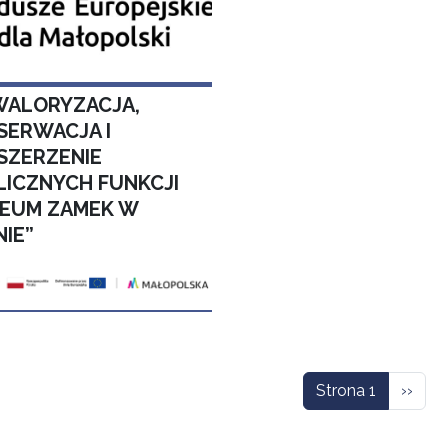
WALORYZACJA,
SERWACJA I
SZERZENIE
LICZNYCH FUNKCJI
EUM ZAMEK W
NIE”
icowanie
Nastę
Strona 1
››