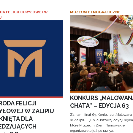
DA FELICJI CURYŁOWEJ W
MUZEUM ETNOGRAFICZNE
U
KONKURS „MALOWAN
ODA FELICJI
CHATA” – EDYCJA 63
YŁOWEJ W ZALIPIU
Za nami finał 63. Konkursu „Malowana
KNIĘTA DLA
w Zalipiu – jubileuszowej edycji wyda
EDZAJĄCYCH
które Muzeum Ziemi Tarnowskiej
organizowało już po raz 50.