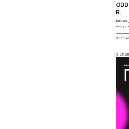
ODD
R.
Informu
wszystk
3 czerw
SIEDZI