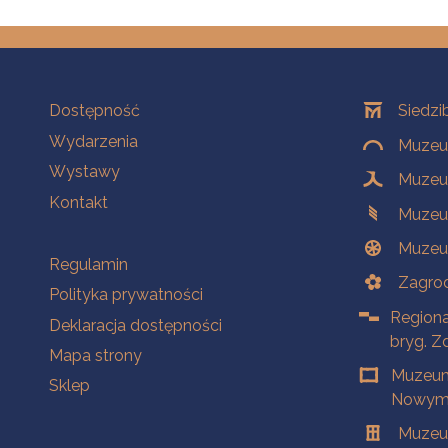
Na skróty
Oddziały
Dostępność
Siedzi
Wydarzenia
Muzeum
Wystawy
Muzeum
Kontakt
Muzeu
Muzeu
Na skróty
Regulamin
Zagrod
Polityka prywatności
Regiona
Deklaracja dostępności
bryg. Z
Mapa strony
Muzeum
Sklep
Nowym 
Muzeu