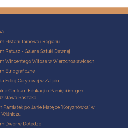
ba
 Historii Tarnowa i Regionu
 Ratusz - Galeria Sztuki Dawnej
m Wincentego Witosa w Wierzchosławicach
m Etnograficzne
a Felicji Curyłowej w Zalipiu
lne Centrum Edukacji o Pamięci im. gen.
dzisława Baszaka
 Pamiątek po Janie Matejce "Koryznówka" w
Wiśniczu
m Dwór w Dołędze