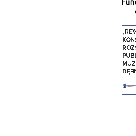
„RE
KON
ROZ
PUB
MUZ
DĘB
Stron