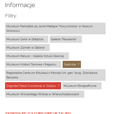
Informacje
Filtry:
Muzeum Pamiątek po Janie Matejce "Koryznówka" w Nowym
Wiśniczu
Muzeum Dwór w Dołędze
Galeria "Panorama"
Muzeum Zamek w Dębnie
Muzeum Ratusz - Galeria Sztuki Dawnej
Muzeum Historii Tarnowa i Regionu
Siedziba
Regionalne Centrum Edukacji o Pamięci im. gen. bryg. Zdzisława
Baszaka
Zagroda Felicji Curyłowej w Zalipiu
Muzeum Etnograficzne
Muzeum Wincentego Witosa w Wierzchosławicach
ZAGRODA FELICJI CURYŁOWEJ W ZALIPIU