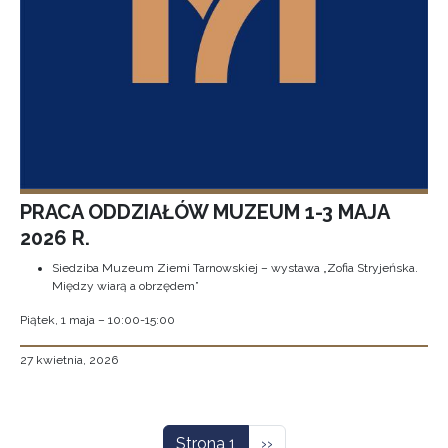
PRACA ODDZIAŁÓW MUZEUM 1-3 MAJA
2026 R.
Siedziba Muzeum Ziemi Tarnowskiej – wystawa „Zofia Stryjeńska.
Między wiarą a obrzędem”
Piątek, 1 maja – 10:00-15:00
27 kwietnia, 2026
Stronicowanie
Następna strona
Strona 1
››