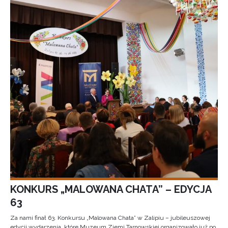
KONKURS „MALOWANA CHATA” – EDYCJA
63
Za nami finał 63. Konkursu „Malowana Chata” w Zalipiu – jubileuszowej
edycji wydarzenia, które Muzeum Ziemi Tarnowskiej organizowało już po