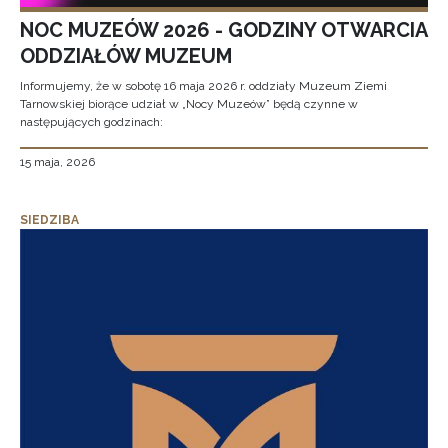
NOC MUZEÓW 2026 - GODZINY OTWARCIA
ODDZIAŁÓW MUZEUM
Informujemy, że w sobotę 16 maja 2026 r. oddziały Muzeum Ziemi
Tarnowskiej biorące udział w „Nocy Muzeów” będą czynne w
następujących godzinach:
15 maja, 2026
SIEDZIBA