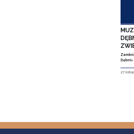
MUZ
DĘBN
ZWI
Zamkni
Dębni
e
27 listo
Stron