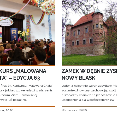
KURS „MALOWANA
ZAMEK W DĘBNIE ZYS
A” – EDYCJA 63
NOWY BLASK
 finał 63. Konkursu „Malowana Chata”
Jeden z najcenniejszych zabytków Ma
iu – jubileuszowej edycji wydarzenia,
zostanie odnowiony, zachowując swój
uzeum Ziemi Tarnowskiej
historyczny charakter, a jednocześnie
wało już po raz 50.
udogodnienia dla współczesnych zw
wca, 2026
12 czerwca, 2026