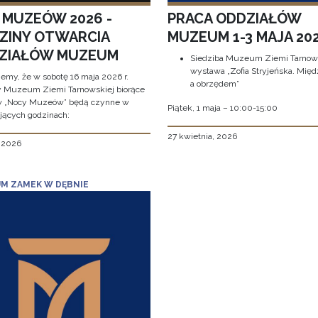
 MUZEÓW 2026 -
PRACA ODDZIAŁÓW
ZINY OTWARCIA
MUZEUM 1-3 MAJA 202
ZIAŁÓW MUZEUM
Siedziba Muzeum Ziemi Tarnows
wystawa „Zofia Stryjeńska. Międ
jemy, że w sobotę 16 maja 2026 r.
a obrzędem”
y Muzeum Ziemi Tarnowskiej biorące
w „Nocy Muzeów” będą czynne w
Piątek, 1 maja – 10:00-15:00
jących godzinach:
27 kwietnia, 2026
, 2026
M ZAMEK W DĘBNIE