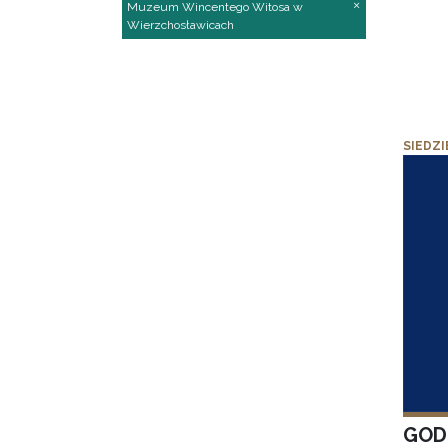
Muzeum Wincentego Witosa w
Wierzchosławicach
SIEDZI
GOD