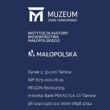
Informacje kontaktowe
Rynek 3, 33-100 Tarnów
NIP: 873-000-76-51
REGON: 850012309
nr konta: Bank PEKAO S.A. O/Tarnów
96 1240 1910 1111 0000 0898 4744