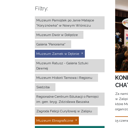
Filtry:
Muzeum Pamiątek po Janie Matejce
"Koryznówka" w Nowym Wiśniczu
Muzeum Dwór w Dołędze
Galeria "Panorama"
Muzeum Zamek w Dębnie
Muzeum Ratusz - Galeria Sztuki
Dawnej
KON
Muzeum Historii Tarnowa i Regionu
CHAT
Siedziba
Za nami
Regionalne Centrum Edukacji o Pamięci
w Zalip
im. gen. bryg. Zdzisława Baszaka
które M
organizo
Zagroda Felicji Curyłowej w Zalipiu
15 czer
Muzeum Etnograficzne