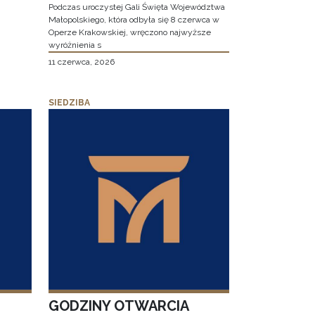
Podczas uroczystej Gali Święta Województwa
Małopolskiego, która odbyła się 8 czerwca w
Operze Krakowskiej, wręczono najwyższe
wyróżnienia s
11 czerwca, 2026
SIEDZIBA
GODZINY OTWARCIA