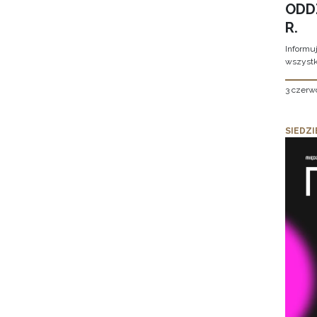
ODD
R.
Informu
wszystk
3 czerw
SIEDZI