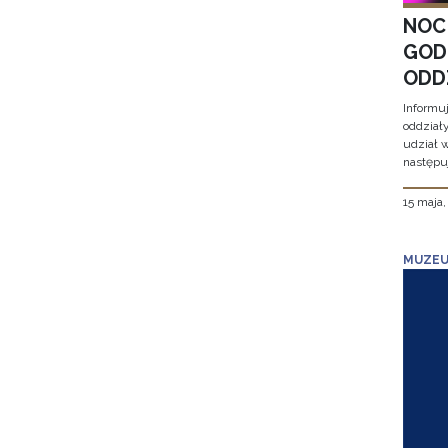
NOC
GOD
ODD
Informu
oddział
udział 
następu
15 maja
MUZEU