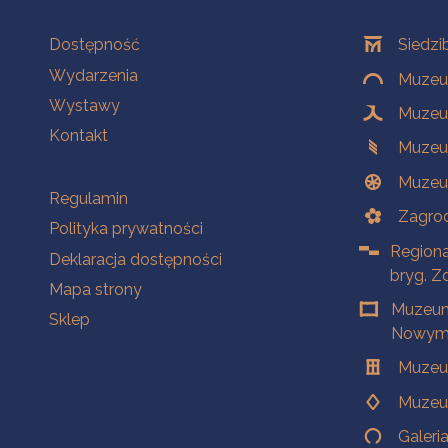
Na skróty
Oddziały
Dostępność
Siedzi
Wydarzenia
Muzeum
Wystawy
Muzeum
Kontakt
Muzeu
Muzeu
Na skróty
Regulamin
Zagrod
Polityka prywatności
Regiona
Deklaracja dostępności
bryg. Z
Mapa strony
Muzeum
Sklep
Nowym 
Muzeu
Muzeu
Galeri