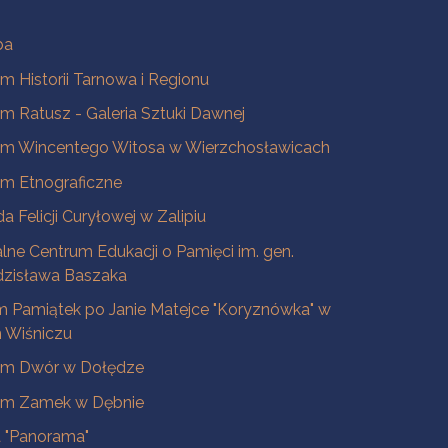
ba
 Historii Tarnowa i Regionu
 Ratusz - Galeria Sztuki Dawnej
m Wincentego Witosa w Wierzchosławicach
m Etnograficzne
a Felicji Curyłowej w Zalipiu
lne Centrum Edukacji o Pamięci im. gen.
dzisława Baszaka
 Pamiątek po Janie Matejce "Koryznówka" w
Wiśniczu
m Dwór w Dołędze
m Zamek w Dębnie
a "Panorama"