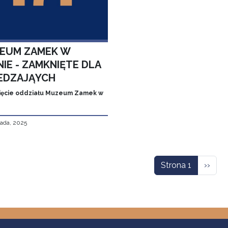
EUM ZAMEK W
IE - ZAMKNIĘTE DLA
EDZAJĄYCH
ęcie oddziału Muzeum Zamek w
pada, 2025
icowanie
Nastę
Strona 1
››