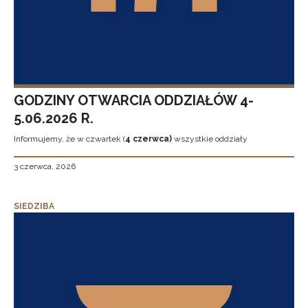
GODZINY OTWARCIA ODDZIAŁÓW 4-
5.06.2026 R.
Informujemy, że w czwartek (
4 czerwca)
wszystkie oddziały
3 czerwca, 2026
SIEDZIBA