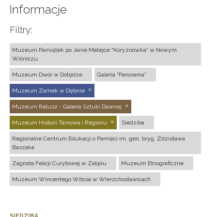
Informacje
Filtry:
Muzeum Pamiątek po Janie Matejce "Koryznówka" w Nowym
Wiśniczu
Muzeum Dwór w Dołędze
Galeria "Panorama"
Muzeum Zamek w Dębnie
Muzeum Ratusz - Galeria Sztuki Dawnej
Muzeum Historii Tarnowa i Regionu
Siedziba
Regionalne Centrum Edukacji o Pamięci im. gen. bryg. Zdzisława
Baszaka
Zagroda Felicji Curyłowej w Zalipiu
Muzeum Etnograficzne
Muzeum Wincentego Witosa w Wierzchosławicach
SIEDZIBA