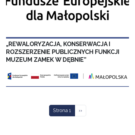
„REWALORYZACJA, KONSERWACJA I
ROZSZERZENIE PUBLICZNYCH FUNKCJI
MUZEUM ZAMEK W DĘBNIE”
Stronicowanie
Następna strona
Strona 1
››