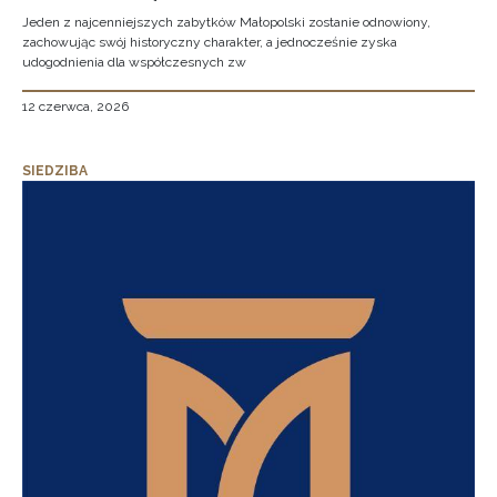
Jeden z najcenniejszych zabytków Małopolski zostanie odnowiony,
zachowując swój historyczny charakter, a jednocześnie zyska
udogodnienia dla współczesnych zw
12 czerwca, 2026
SIEDZIBA