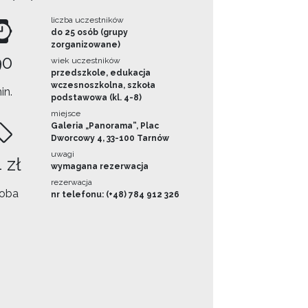
liczba uczestników
do 25 osób (grupy
zorganizowane)
90
wiek uczestników
przedszkole, edukacja
wczesnoszkolna, szkoła
in.
podstawowa (kl. 4-8)
miejsce
Galeria „Panorama”, Plac
Dworcowy 4, 33-100 Tarnów
uwagi
 zł
wymagana rezerwacja
rezerwacja
oba
nr telefonu: (+48) 784 912 326