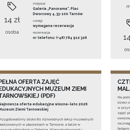
miejsce
m
Galeria „Panorama”, Plac
Dworcowy 4, 33-100 Tarnów
14 zł
uwagi
wymagana rezerwacja
osoba
rezerwacja
14
nr telefonu: (+48) 784 912 326
os
PEŁNA OFERTA ZAJĘĆ
CZT
EDUKACYJNYCH MUZEUM ZIEMI
MAL
TARNOWSKIEJ (PDF)
Na pod
dzieci 
Najnowsza oferta edukacyjna wiosna–lato 2026
w przyr
Muzeum Ziemi Tarnowskiej
zajęć p
owocowe
Przygotowaliśmy blisko 80 różnorodnych lekcji muzealnych
rocznego
realizowanych w placówkach w Tarnowie, a także w
farbami
naszych oddziałach w Dołędze, Wierzchosławicach i