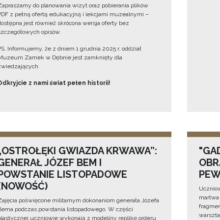
Zapraszamy do planowania wizyt oraz pobierania plików
PDF z pełną ofertą edukacyjną i lekcjami muzealnymi –
dostępna jest również skrócona wersja oferty bez
szczegółowych opisów.
PS. Informujemy, że z dniem 1 grudnia 2025 r. oddział
Muzeum Zamek w Dębnie jest zamknięty dla
zwiedzających.
Odkryjcie z nami świat pełen historii!
„OSTROŁĘKI GWIAZDA KRWAWA”:
"GA
GENERAŁ JÓZEF BEM I
OBRA
POWSTANIE LISTOPADOWE
PEW
(NOWOŚĆ)
Uczniowi
martwa 
Zajęcia poświęcone militarnym dokonaniom generała Józefa
fragmen
Bema podczas powstania listopadowego. W części
warszta
plastycznej uczniowie wykonają z modeliny replikę orderu