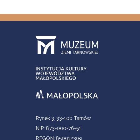
Informacje kontaktowe
Rynek 3, 33-100 Tarnów
NIP: 873-000-76-51
REGON: 850012309