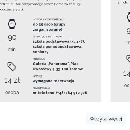
z nich.
Virtutti Militari otrzymanego przez Bema za zasługi
podczas zrywu.
liczba uczestników
do 25 osób (grupy
zorganizowane)
90
wiek uczestników
szkoła podstawowa (kl. 4-8),
m
szkoła ponadpodstawowa,
min.
seniorzy
miejsce
Galeria „Panorama”, Plac
Dworcowy 4, 33-100 Tarnów
14
uwagi
14 zł
wymagana rezerwacja
os
rezerwacja
osoba
nr telefonu: (+48) 784 912 326
Wczytaj więcej