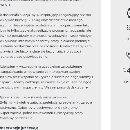
Zalipiu.
To doskonała okazja, by w inspirujący i angażujący sposób
odkrywać historię, kulturę oraz dziedzictwo naszego
regionu. Nasze zajęcia zostały starannie opracowane tak,
aby nie tylko wspierały realizację programu nauczania, ale
również pobudzały ciekawość, wyobraźnię i pasję młodych
m
odkrywców. Interaktywne formy pracy, ciekawe prelekcje,
działania plastyczne oraz bezpośredni kontakt z zabytkami
sprawiają, że historia staje się fascynującą przygodą i
nauką poprzez doświadczenie.
Dziękujemy wszystkim nauczycielom za codzienne
14
zaangażowanie w rozwijanie zainteresowań swoich
uczniów oraz wspólne odkrywanie świata pełnego wiedzy i
os
inspiracji. Mamy nadzieję, że nasze lekcje muzealne będą
wartościowym wsparciem w Waszej pracy dydaktycznej.
Opinie uczestników mówią same za siebie:
„Byliśmy – świetne zajęcia, prelekcja, przebieranki, zajęcia
plastyczne. Dzieci były zachwycone, dziękujemy!”
„Super zajęcia, pełne ciekawostek i kreatywnej pracy.
Polecamy serdecznie!”
Rezerwacje już trwają