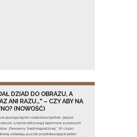
DAŁ DZIAD DO OBRAZU, A
Z ANI RAZU…" – CZY ABY NA
NO? (NOWOŚĆ)
e poznają tajniki malarstwa (portret, pejzaż,
natura), a także odkrywają tajemnice wybranych
tów „Panoramy Siedmiogrodzkiej”. W części
towej układają puzzle przedstawiające jeden