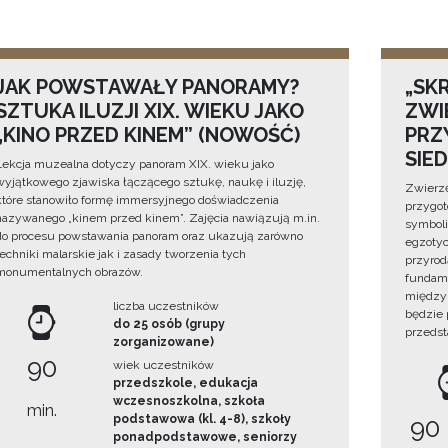
JAK POWSTAWAŁY PANORAMY?
„SKR
SZTUKA ILUZJI XIX. WIEKU JAKO
ZWI
„KINO PRZED KINEM” (NOWOŚĆ)
PRZ
SIE
Lekcja muzealna dotyczy panoram XIX. wieku jako
wyjątkowego zjawiska łączącego sztukę, naukę i iluzję,
Zwierzę
które stanowiło formę immersyjnego doświadczenia
przygo
nazywanego „kinem przed kinem”. Zajęcia nawiązują m.in.
symboli
do procesu powstawania panoram oraz ukazują zarówno
egzotyc
techniki malarskie jak i zasady tworzenia tych
przyrod
monumentalnych obrazów.
fundame
między 
liczba uczestników
będzie
do 25 osób (grupy
przedst
zorganizowane)
90
wiek uczestników
przedszkole, edukacja
wczesnoszkolna, szkoła
min.
podstawowa (kl. 4-8), szkoły
90
ponadpodstawowe, seniorzy