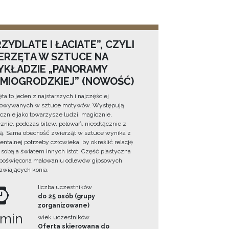
ZYDLATE I ŁACIATE”, CZYLI
ERZĘTA W SZTUCE NA
YKŁADZIE „PANORAMY
DMIOGRODZKIEJ” (NOWOŚĆ)
ta to jeden z najstarszych i najczęściej
towywanych w sztuce motywów. Występują
cznie jako towarzysze ludzi, magicznie,
znie, podczas bitew, polowań, nieodłącznie z
ą. Sama obecność zwierząt w sztuce wynika z
ntalnej potrzeby człowieka, by określić relację
sobą a światem innych istot. Część plastyczna
 poświęcona malowaniu odlewów gipsowych
awiających konia.
liczba uczestników
do 25 osób (grupy
zorganizowane)
 min
wiek uczestników
Oferta skierowana do