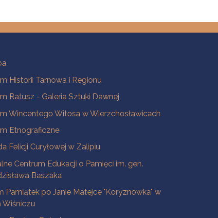
ba
 Historii Tarnowa i Regionu
 Ratusz - Galeria Sztuki Dawnej
m Wincentego Witosa w Wierzchosławicach
m Etnograficzne
a Felicji Curyłowej w Zalipiu
lne Centrum Edukacji o Pamięci im. gen.
dzisława Baszaka
 Pamiątek po Janie Matejce "Koryznówka" w
Wiśniczu