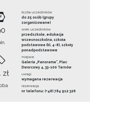
liczba uczestników
do 25 osób (grupy
zorganizowane)
90
wiek uczestników
przedszkole, edukacja
wczesnoszkolna, szkoła
in.
podstawowa (kl. 4-8), szkoły
ponadpodstawowe
miejsce
Galeria „Panorama”, Plac
Dworcowy 4, 33-100 Tarnów
 zł
uwagi
wymagana rezerwacja
oba
rezerwacja
nr telefonu: (+48) 784 912 326