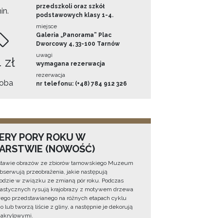
przedszkoli oraz szkół
in.
podstawowych klasy 1-4.
miejsce
Galeria „Panorama” Plac
Dworcowy 4, 33-100 Tarnów
uwagi
 zł
wymagana rezerwacja
rezerwacja
oba
nr telefonu: (+48) 784 912 326
ERY PORY ROKU W
ARSTWIE (NOWOŚĆ)
stawie obrazów ze zbiorów tarnowskiego Muzeum
obserwują przeobrażenia, jakie następują
odzie w związku ze zmianą pór roku. Podczas
lastycznych rysują krajobrazy z motywem drzewa
go przedstawianego na różnych etapach cyklu
 lub tworzą liście z gliny, a następnie je dekorują
 akrylowymi.