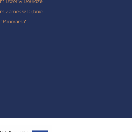
m Dwór w Dołędze
m Zamek w Dębnie
a "Panorama"