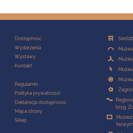
Na skróty
Oddziały
Dostępność
Siedzi
Wydarzenia
Muzeum
Wystawy
Muzeum
Kontakt
Muzeu
Muzeu
Na skróty
Regulamin
Zagrod
Polityka prywatności
Regiona
Deklaracja dostępności
bryg. Z
Mapa strony
Muzeum
Sklep
Nowym 