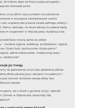
ą, że historia staje się fascynującą przygodą i
oprzez doświadczenie.
jemy wszystkim nauczycielom za codzienne
owanie w rozwijanie zainteresowań swoich
 oraz wspólne odkrywanie świata pełnego wiedzy i
cji. Mamy nadzieję, że nasze lekcje muzealne będą
iowym wsparciem w Waszej pracy dydaktycznej.
uczestników mówią same za siebie:
 – świetne zajęcia, prelekcja, przebieranki, zajęcia
zne. Dzieci były zachwycone, dziękujemy!”
zajęcia, pełne ciekawostek i kreatywnej pracy.
y serdecznie!”
acje już trwają
amy do planowania wizyt oraz pobierania plików
ełną ofertą edukacyjną i lekcjami muzealnymi –
a jest również skrócona wersja oferty bez
łowych opisów.
ormujemy, że z dniem 1 grudnia 2025 r. oddział
 Zamek w Dębnie jest zamknięty dla
jących.
ie z nami świat pełen historii!