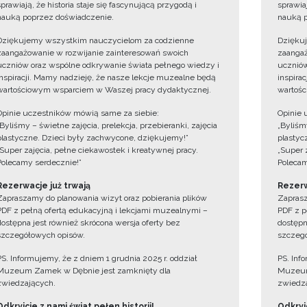
sprawiają, że historia staje się fascynującą przygodą i
sprawiaj
nauką poprzez doświadczenie.
nauką p
Dziękujemy wszystkim nauczycielom za codzienne
Dzięku
zaangażowanie w rozwijanie zainteresowań swoich
zaangaż
uczniów oraz wspólne odkrywanie świata pełnego wiedzy i
uczniów
inspiracji. Mamy nadzieję, że nasze lekcje muzealne będą
inspira
wartościowym wsparciem w Waszej pracy dydaktycznej.
wartośc
Opinie uczestników mówią same za siebie:
Opinie 
„Byliśmy – świetne zajęcia, prelekcja, przebieranki, zajęcia
„Byliśmy
plastyczne. Dzieci były zachwycone, dziękujemy!”
plastyc
„Super zajęcia, pełne ciekawostek i kreatywnej pracy.
„Super 
Polecamy serdecznie!”
Polecam
Rezerwacje już trwają
Rezerw
Zapraszamy do planowania wizyt oraz pobierania plików
Zaprasz
PDF z pełną ofertą edukacyjną i lekcjami muzealnymi –
PDF z p
dostępna jest również skrócona wersja oferty bez
dostępn
szczegółowych opisów.
szczegó
PS. Informujemy, że z dniem 1 grudnia 2025 r. oddział
PS. Inf
Muzeum Zamek w Dębnie jest zamknięty dla
Muzeum
zwiedzających.
zwiedza
Odkryjcie z nami świat pełen historii!
Odkryjc