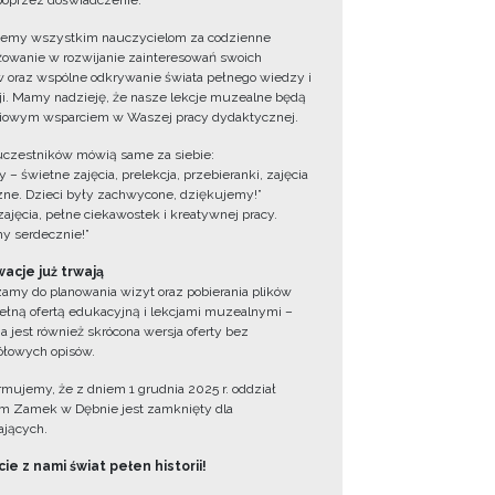
oprzez doświadczenie.
jemy wszystkim nauczycielom za codzienne
owanie w rozwijanie zainteresowań swoich
 oraz wspólne odkrywanie świata pełnego wiedzy i
cji. Mamy nadzieję, że nasze lekcje muzealne będą
iowym wsparciem w Waszej pracy dydaktycznej.
uczestników mówią same za siebie:
 – świetne zajęcia, prelekcja, przebieranki, zajęcia
zne. Dzieci były zachwycone, dziękujemy!”
zajęcia, pełne ciekawostek i kreatywnej pracy.
y serdecznie!”
acje już trwają
amy do planowania wizyt oraz pobierania plików
ełną ofertą edukacyjną i lekcjami muzealnymi –
a jest również skrócona wersja oferty bez
łowych opisów.
ormujemy, że z dniem 1 grudnia 2025 r. oddział
 Zamek w Dębnie jest zamknięty dla
jących.
ie z nami świat pełen historii!