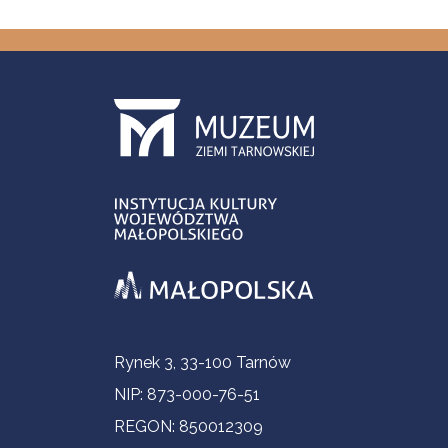
Informacje kontaktowe
Rynek 3, 33-100 Tarnów
NIP: 873-000-76-51
REGON: 850012309