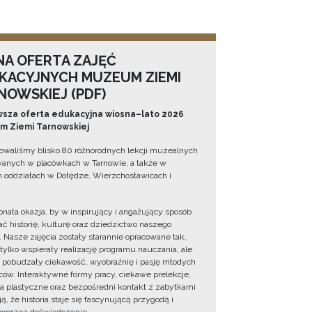
NA OFERTA ZAJĘĆ
KACYJNYCH MUZEUM ZIEMI
NOWSKIEJ (PDF)
sza oferta edukacyjna wiosna–lato 2026
 Ziemi Tarnowskiej
owaliśmy blisko 80 różnorodnych lekcji muzealnych
wanych w placówkach w Tarnowie, a także w
 oddziałach w Dołędze, Wierzchosławicach i
onała okazja, by w inspirujący i angażujący sposób
ć historię, kulturę oraz dziedzictwo naszego
. Nasze zajęcia zostały starannie opracowane tak,
 tylko wspierały realizację programu nauczania, ale
 pobudzały ciekawość, wyobraźnię i pasję młodych
ów. Interaktywne formy pracy, ciekawe prelekcje,
ia plastyczne oraz bezpośredni kontakt z zabytkami
ą, że historia staje się fascynującą przygodą i