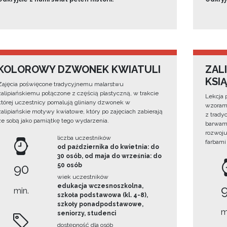
KOLOROWY DZWONEK KWIATULI
ZAL
KSIĄ
Zajęcia poświęcone tradycyjnemu malarstwu
zalipiańskiemu połączone z częścią plastyczną, w trakcie
Lekcja 
której uczestnicy pomalują gliniany dzwonek w
wzorami
zalipiańskie motywy kwiatowe, który po zajęciach zabierają
z trady
ze sobą jako pamiątkę tego wydarzenia.
barwami
rozwoju
liczba uczestników
farbami
od października do kwietnia: do
30 osób, od maja do września: do
90
50 osób
wiek uczestników
edukacja wczesnoszkolna,
min.
szkoła podstawowa (kl. 4-8),
szkoły ponadpodstawowe,
m
seniorzy, studenci
dostępność dla osób