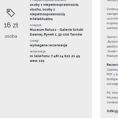
z niepełnosprawnościami
nauką p
osoby z niepełnosprawnością
Dzięku
słuchu, osoby z
zaangaż
niepełnosprawnością
uczniów
intelektualną
16 zł
inspira
miejsce
wartośc
Muzeum Ratusz - Galeria Sztuki
Dawnej, Rynek 1, 33-100 Tarnów
osoba
Opinie 
uwagi
„Byliśmy
wymagana rezerwacja
plastyc
„Super 
rezerwacja
Polecam
nr telefonu: (+48) 14 621 21 49
wew. 101
Rezerw
Zaprasz
PDF z p
dostępn
szczegó
PS. Inf
Muzeum
zwiedza
Odkryjc