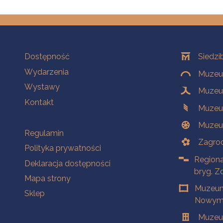
Na skróty
Oddziały
Dostępność
Siedzi
Wydarzenia
Muzeum
Wystawy
Muzeum
Kontakt
Muzeu
Muzeu
Na skróty
Regulamin
Zagrod
Polityka prywatności
Regiona
Deklaracja dostępności
bryg. Z
Mapa strony
Muzeum
Sklep
Nowym 
Muzeu