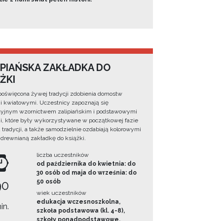
IPIAŃSKA ZAKŁADKA DO
ŻKI
poświęcona żywej tradycji zdobienia domostw
 kwiatowymi. Uczestnicy zapoznają się
cyjnym wzornictwem zalipiańskim i podstawowymi
, które były wykorzystywane w początkowej fazie
 tradycji, a także samodzielnie ozdabiają kolorowymi
 drewnianą zakładkę do książki.
liczba uczestników
od października do kwietnia: do
30 osób od maja do września: do
90
50 osób
wiek uczestników
edukacja wczesnoszkolna,
in.
szkoła podstawowa (kl. 4-8),
szkoły ponadpodstawowe,