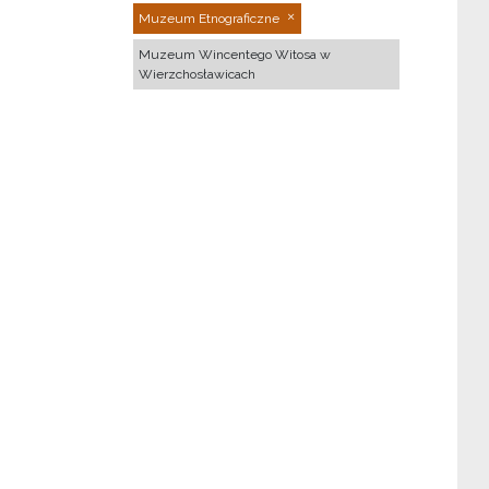
Muzeum Etnograficzne
Muzeum Wincentego Witosa w
Wierzchosławicach