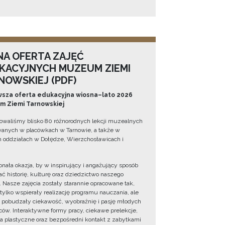
NA OFERTA ZAJĘĆ
KACYJNYCH MUZEUM ZIEMI
NOWSKIEJ (PDF)
sza oferta edukacyjna wiosna–lato 2026
 Ziemi Tarnowskiej
owaliśmy blisko 80 różnorodnych lekcji muzealnych
wanych w placówkach w Tarnowie, a także w
 oddziałach w Dołędze, Wierzchosławicach i
onała okazja, by w inspirujący i angażujący sposób
ć historię, kulturę oraz dziedzictwo naszego
. Nasze zajęcia zostały starannie opracowane tak,
 tylko wspierały realizację programu nauczania, ale
 pobudzały ciekawość, wyobraźnię i pasję młodych
ów. Interaktywne formy pracy, ciekawe prelekcje,
ia plastyczne oraz bezpośredni kontakt z zabytkami