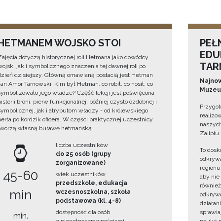
HETMANEM WOJSKO STOI
PEŁ
EDU
Zajęcia dotyczą historycznej roli Hetmana jako dowódcy
TAR
wojsk, jak i symbolicznego znaczenia tej dawnej roli po
dzień dzisiejszy. Główną omawianą postacią jest Hetman
Najnow
Jan Amor Tarnowski. Kim był Hetman, co robił, co nosił, co
Muzeum
symbolizowało jego władze? Część lekcji jest poświęcona
historii broni, pierw funkcjonalnej, później czysto ozdobnej i
Przygot
symbolicznej, jak i atrybutom władzy - od królewskiego
realizo
berła po kordzik oficera. W części praktycznej uczestnicy
naszych
tworzą własną buławę hetmańską.
Zalipiu.
liczba uczestników
To dosk
do 25 osób (grupy
odkrywa
zorganizowane)
regionu
45-60
wiek uczestników
aby nie
przedszkole, edukacja
również
min
wczesnoszkolna, szkoła
odkrywc
podstawowa (kl. 4-8)
działan
dostępność dla osób
sprawiaj
min.