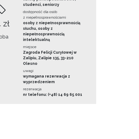
studenci, seniorzy
dostępność dla osób
z niepełnosprawnościami
 zł
osoby z niepełnosprawnością
słuchu, osoby z
niepełnosprawnością
oba
intelektualną
miejsce
Zagroda Felicji Curyłowej w
Zalipiu, Zalipie 135, 33-210
Olesno
uwagi
wymagana rezerwacja z
wyprzedzeniem
rezerwacja
nr telefonu: (+48) 14 69 65 001