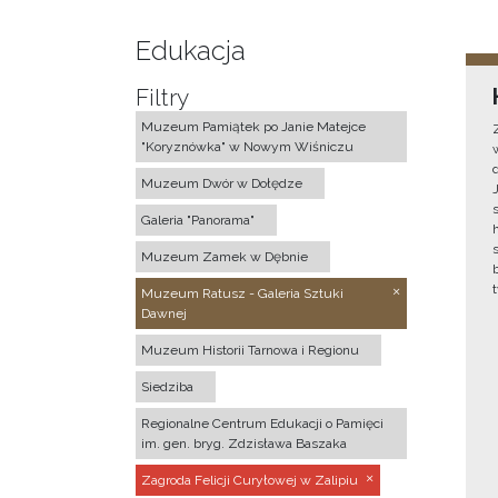
Edukacja
Filtry
Muzeum Pamiątek po Janie Matejce
"Koryznówka" w Nowym Wiśniczu
Muzeum Dwór w Dołędze
Galeria "Panorama"
Muzeum Zamek w Dębnie
Muzeum Ratusz - Galeria Sztuki
Dawnej
Muzeum Historii Tarnowa i Regionu
Siedziba
Regionalne Centrum Edukacji o Pamięci
im. gen. bryg. Zdzisława Baszaka
Zagroda Felicji Curyłowej w Zalipiu