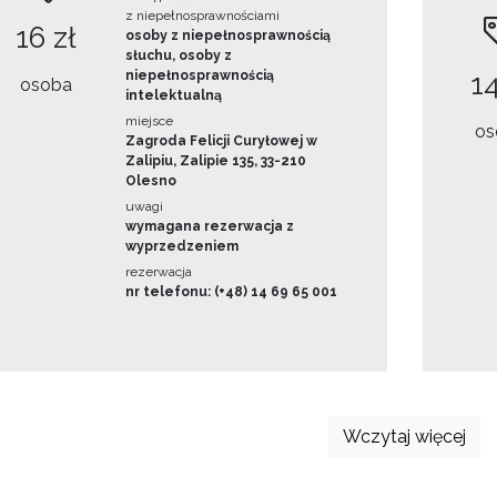
z niepełnosprawnościami
16 zł
osoby z niepełnosprawnością
słuchu, osoby z
niepełnosprawnością
14
osoba
intelektualną
miejsce
os
Zagroda Felicji Curyłowej w
Zalipiu, Zalipie 135, 33-210
Olesno
uwagi
wymagana rezerwacja z
wyprzedzeniem
rezerwacja
nr telefonu: (+48) 14 69 65 001
Wczytaj więcej