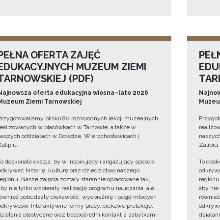
PEŁNA OFERTA ZAJĘĆ
PEŁ
EDUKACYJNYCH MUZEUM ZIEMI
EDU
TARNOWSKIEJ (PDF)
TAR
Najnowsza oferta edukacyjna wiosna–lato 2026
Najnow
Muzeum Ziemi Tarnowskiej
Muzeum
Przygotowaliśmy blisko 80 różnorodnych lekcji muzealnych
Przygot
realizowanych w placówkach w Tarnowie, a także w
realizo
naszych oddziałach w Dołędze, Wierzchosławicach i
naszych
Zalipiu.
Zalipiu.
To doskonała okazja, by w inspirujący i angażujący sposób
To dosk
odkrywać historię, kulturę oraz dziedzictwo naszego
odkrywa
regionu. Nasze zajęcia zostały starannie opracowane tak,
regionu
aby nie tylko wspierały realizację programu nauczania, ale
aby nie
również pobudzały ciekawość, wyobraźnię i pasję młodych
również
odkrywców. Interaktywne formy pracy, ciekawe prelekcje,
odkrywc
działania plastyczne oraz bezpośredni kontakt z zabytkami
działan