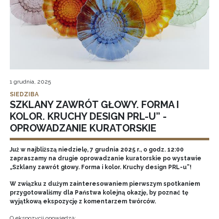
1 grudnia, 2025
SIEDZIBA
SZKLANY ZAWRÓT GŁOWY. FORMA I
KOLOR. KRUCHY DESIGN PRL-U” -
OPROWADZANIE KURATORSKIE
Już w najbliższą niedzielę, 7 grudnia 2025 r., o godz. 12:00
zapraszamy na drugie oprowadzanie kuratorskie po wystawie
„Szklany zawrót głowy. Forma i kolor. Kruchy design PRL-u”!
W związku z dużym zainteresowaniem pierwszym spotkaniem
przygotowaliśmy dla Państwa kolejną okazję, by poznać tę
wyjątkową ekspozycję z komentarzem twórców.
O ekspozycji opowiedzą: