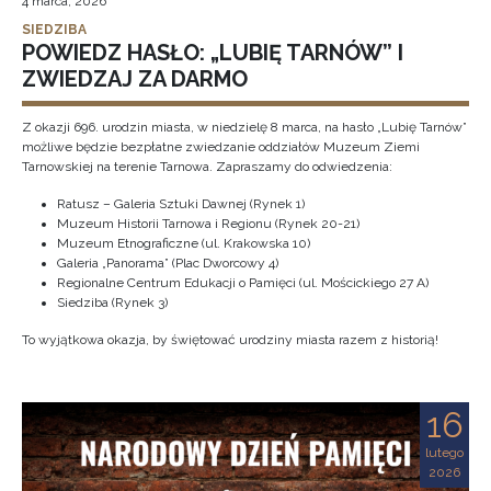
4 marca, 2026
SIEDZIBA
POWIEDZ HASŁO: „LUBIĘ TARNÓW” I
ZWIEDZAJ ZA DARMO
Z okazji 696. urodzin miasta, w niedzielę 8 marca, na hasło „Lubię Tarnów”
możliwe będzie bezpłatne zwiedzanie oddziałów Muzeum Ziemi
Tarnowskiej na terenie Tarnowa. Zapraszamy do odwiedzenia:
Ratusz – Galeria Sztuki Dawnej (Rynek 1)
Muzeum Historii Tarnowa i Regionu (Rynek 20-21)
Muzeum Etnograficzne (ul. Krakowska 10)
Galeria „Panorama” (Plac Dworcowy 4)
Regionalne Centrum Edukacji o Pamięci (ul. Mościckiego 27 A)
Siedziba (Rynek 3)
To wyjątkowa okazja, by świętować urodziny miasta razem z historią!
16
lutego
2026