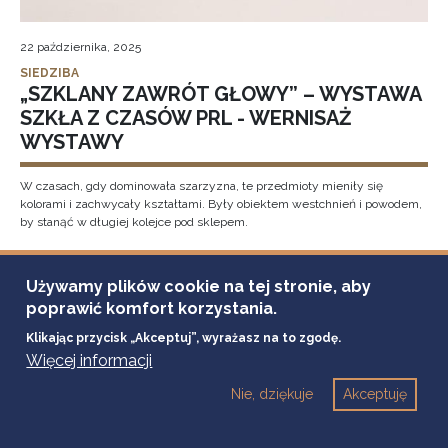
22 października, 2025
SIEDZIBA
„SZKLANY ZAWRÓT GŁOWY” – WYSTAWA
SZKŁA Z CZASÓW PRL - WERNISAŻ
WYSTAWY
W czasach, gdy dominowała szarzyzna, te przedmioty mieniły się
kolorami i zachwycały kształtami. Były obiektem westchnień i powodem,
by stanąć w długiej kolejce pod sklepem.
„Szklany zawrót głowy” to najnowsza wystawa w Muzeum Ziemi
Tarnowskiej, prezentująca barwny świat polskiego szkła użytkowego z
Używamy plików cookie na tej stronie, aby
czasów PRL. Ekspozycja pochodzi ze zbiorów tarnowianina Adama Ząbka
poprawić komfort korzystania.
– kolekcjonera, który od lat gromadzi szkło artystyczne i użytkowe.
Klikając przycisk „Akceptuj”, wyrażasz na to zgodę.
Więcej informacji
20
Nie, dziękuje
Akceptuję
października
2025