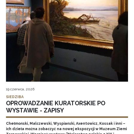
19 czerwca, 2026
SIEDZIBA
OPROWADZANIE KURATORSKIE PO
WYSTAWIE - ZAPISY
Chełmoński, Malczewski, Wyspiański, Axentowicz, Kossak i inni –
ich dzieła można zobaczyć na nowej ekspozycji w Muzeum Ziemi