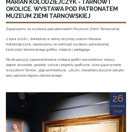
MARIAN KOŁODZIEJCZYK - TARNÓW I
OKOLICE. WYSTAWA POD PATRONATEM
MUZEUM ZIEMI TARNOWSKIEJ
Zapraszamy na wystawę pod patronatem Muzeum Ziemi Tarnowskiej.
2 lipca 2026 r., dokładnie w setną rocznicę urodzin Mariana
Kołodziejczyka, zapraszamy na wernisaż wystawy poświęconej
twórczości tarnowskiego grafika, malarza i pedagoga.
Na ekspozycji zaprezentowane zostaną grafiki warsztatowe, obrazy
olejne, akwarele, pastele, szkice i projekty graficzne, ukazujące przede
wszystkim Tarnów, jego architekturę, uliczki, charakterystyczne zakątki
oraz pejzaże regionu tarnowskiego.
26
czerwca
2026