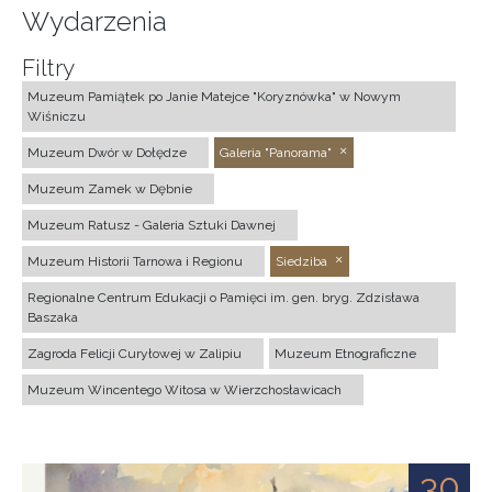
Wydarzenia
Filtry
Muzeum Pamiątek po Janie Matejce "Koryznówka" w Nowym
Wiśniczu
Muzeum Dwór w Dołędze
Galeria "Panorama"
Muzeum Zamek w Dębnie
Muzeum Ratusz - Galeria Sztuki Dawnej
Muzeum Historii Tarnowa i Regionu
Siedziba
Regionalne Centrum Edukacji o Pamięci im. gen. bryg. Zdzisława
Baszaka
Zagroda Felicji Curyłowej w Zalipiu
Muzeum Etnograficzne
Muzeum Wincentego Witosa w Wierzchosławicach
30