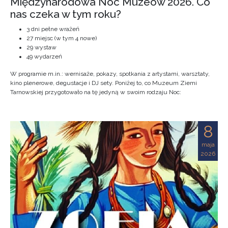
Międzynarodowa Noc Muzeów 2026. Co
nas czeka w tym roku?
3 dni pełne wrażeń
27 miejsc (w tym 4 nowe)
29 wystaw
49 wydarzeń
W programie m.in.: wernisaże, pokazy, spotkania z artystami, warsztaty,
kino plenerowe, degustacje i DJ sety. Poniżej to, co Muzeum Ziemi
Tarnowskiej przygotowało na tę jedyną w swoim rodzaju Noc:
8
maja
2026