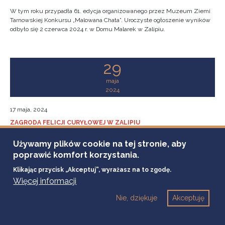
W tym roku przypadła 61. edycja organizowanego przez Muzeum Ziemi
Tarnowskiej Konkursu „Malowana Chata”. Uroczyste ogłoszenie wyników
odbyło się 2 czerwca 2024 r. w Domu Malarek w Zalipiu.
29
maja
2024
17 maja, 2024
ZAGRODA FELICJI CURYŁOWEJ W ZALIPIU
KONKURS „MALOWANA CHATA” – EDYCJA
61 – PLAN WYDARZENIA
Używamy plików cookie na tej stronie, aby
poprawić komfort korzystania.
Klikając przycisk „Akceptuj”, wyrażasz na to zgodę.
Więcej informacji
Nie, dziękuje
Akceptuję