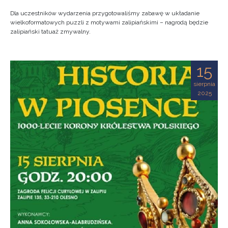
Dla uczestników wydarzenia przygotowaliśmy zabawę w układanie
wielkoformatowych puzzli z motywami zalipiańskimi – nagrodą będzie
zalipiański tatuaż zmywalny.
15
sierpnia
2025