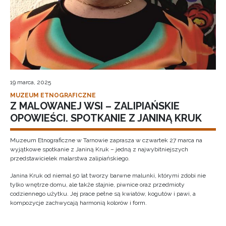
19 marca, 2025
MUZEUM ETNOGRAFICZNE
Z MALOWANEJ WSI – ZALIPIAŃSKIE
OPOWIEŚCI. SPOTKANIE Z JANINĄ KRUK
Muzeum Etnograficzne w Tarnowie zaprasza w czwartek 27 marca na
wyjątkowe spotkanie z Janiną Kruk – jedną z najwybitniejszych
przedstawicielek malarstwa zalipiańskiego.
Janina Kruk od niemal 50 lat tworzy barwne malunki, którymi zdobi nie
tylko wnętrze domu, ale także stajnie, piwnice oraz przedmioty
codziennego użytku. Jej prace pełne są kwiatów, kogutów i pawi, a
kompozycje zachwycają harmonią kolorów i form.