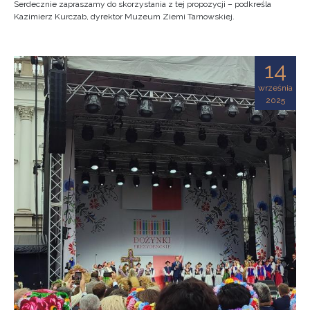
Serdecznie zapraszamy do skorzystania z tej propozycji – podkreśla
Kazimierz Kurczab, dyrektor Muzeum Ziemi Tarnowskiej.
14
września
2025