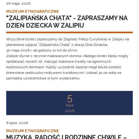
26 maja, 2026
MUZEUM ETNOGRAFICZNE
"ZALIPIAŃSKA CHATA" - ZAPRASZAMY NA
DZIEŃ DZIECKA W ZALIPIU
Wszystkie dzieci zapraszamy do Zagrody Felicji Curyłowej w Zalipiu na
plenerowe zajęcia "Zalipiańska Chata" z okazji Dnia Dziecka.
30 maja 2026 r. od godziny 11:00 do 16:00.
Zalipie słynie z ręcznie malowanych domów, dlatego dzieci będą mogły
spróbować swoich sił, malując kolorowe kwiaty na ogromnych
kartonowych domkach. Każdy uczestnik będzie mógł także ozdobić
drewniane serduszko motywami kwiatowymi i zabrać je ze sobą na
pamiątkę uczestnictwa w tym wydarzeniu.
5
lipca
2026
6 lipca, 2026
MUZEUM ETNOGRAFICZNE
MUZYKA, RADOŚĆ I RODZINNE CHWILE –