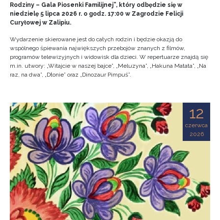
Rodziny – Gala Piosenki Familijnej”, który odbędzie się w
niedzielę 5 lipca 2026 r. o godz. 17:00 w Zagrodzie Felicji
Curyłowej w Zalipiu.
Wydarzenie skierowane jest do całych rodzin i będzie okazją do
wspólnego śpiewania największych przebojów znanych z filmów,
programów telewizyjnych i widowisk dla dzieci. W repertuarze znajdą się
m.in. utwory: „Witajcie w naszej bajce”, „Meluzyna”, „Hakuna Matata”, „Na
raz, na dwa”, „Dłonie” oraz „Dinozaur Pimpuś”.
12
czerwca
2026