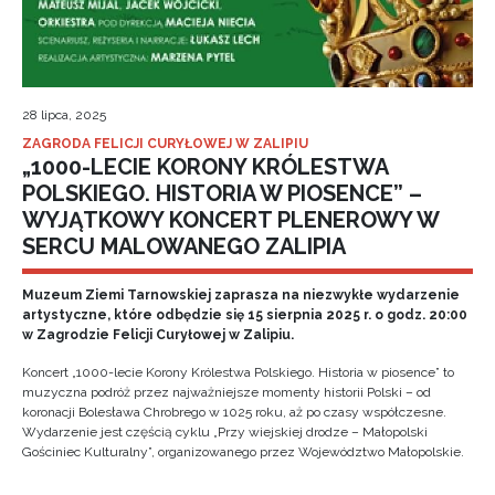
28 lipca, 2025
ZAGRODA FELICJI CURYŁOWEJ W ZALIPIU
„1000-LECIE KORONY KRÓLESTWA
POLSKIEGO. HISTORIA W PIOSENCE” –
WYJĄTKOWY KONCERT PLENEROWY W
SERCU MALOWANEGO ZALIPIA
Muzeum Ziemi Tarnowskiej zaprasza na niezwykłe wydarzenie
artystyczne, które odbędzie się 15 sierpnia 2025 r. o godz. 20:00
w Zagrodzie Felicji Curyłowej w Zalipiu.
Koncert „1000-lecie Korony Królestwa Polskiego. Historia w piosence” to
muzyczna podróż przez najważniejsze momenty historii Polski – od
koronacji Bolesława Chrobrego w 1025 roku, aż po czasy współczesne.
Wydarzenie jest częścią cyklu „Przy wiejskiej drodze – Małopolski
Gościniec Kulturalny”, organizowanego przez Województwo Małopolskie.