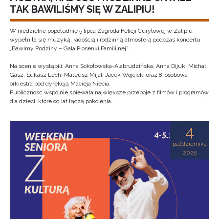
TAK BAWILIŚMY SIĘ W ZALIPIU!
W niedzielne popołudnie 5 lipca Zagroda Felicji Curyłowej w Zalipiu
wypełniła się muzyką, radością i rodzinną atmosferą podczas koncertu
„Bawimy Rodziny – Gala Piosenki Familijnej”.
Na scenie wystąpili: Anna Sokołowska-Alabrudzińska, Anna Dijuk, Michał
Gasz, Łukasz Lech, Mateusz Mijal, Jacek Wójcicki oraz 8-osobowa
orkiestra pod dyrekcją Macieja Niecia.
Publiczność wspólnie śpiewała największe przeboje z filmów i programów
dla dzieci, które od lat łączą pokolenia.
4
października
2025