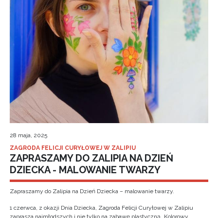
28 maja, 2025
ZAGRODA FELICJI CURYŁOWEJ W ZALIPIU
ZAPRASZAMY DO ZALIPIA NA DZIEŃ
DZIECKA - MALOWANIE TWARZY
Zapraszamy do Zalipia na Dzień Dziecka – malowanie twarzy.
1 czerwca, z okazji Dnia Dziecka, Zagroda Felicji Curyłowej w Zalipiu
zaprasza najmłodszych i nie tylko na zabawę plastyczną „Kolorowy