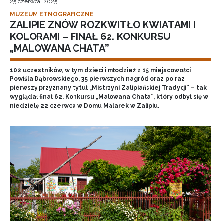
25 czerwca, 2025
MUZEUM ETNOGRAFICZNE
ZALIPIE ZNÓW ROZKWITŁO KWIATAMI I
KOLORAMI – FINAŁ 62. KONKURSU
„MALOWANA CHATA”
102 uczestników, w tym dzieci i młodzież z 15 miejscowości
Powiśla Dąbrowskiego, 35 pierwszych nagród oraz po raz
pierwszy przyznany tytuł „Mistrzyni Zalipiańskiej Tradycji” – tak
wyglądał finał 62. Konkursu „Malowana Chata”, który odbył się w
niedzielę 22 czerwca w Domu Malarek w Zalipiu.