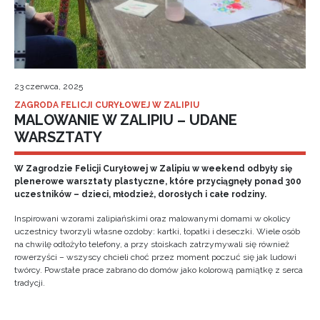
23 czerwca, 2025
ZAGRODA FELICJI CURYŁOWEJ W ZALIPIU
MALOWANIE W ZALIPIU – UDANE
WARSZTATY
W Zagrodzie Felicji Curyłowej w Zalipiu w weekend odbyły się
plenerowe warsztaty plastyczne, które przyciągnęły ponad 300
uczestników – dzieci, młodzież, dorosłych i całe rodziny.
Inspirowani wzorami zalipiańskimi oraz malowanymi domami w okolicy
uczestnicy tworzyli własne ozdoby: kartki, łopatki i deseczki. Wiele osób
na chwilę odłożyło telefony, a przy stoiskach zatrzymywali się również
rowerzyści – wszyscy chcieli choć przez moment poczuć się jak ludowi
twórcy. Powstałe prace zabrano do domów jako kolorową pamiątkę z serca
tradycji.