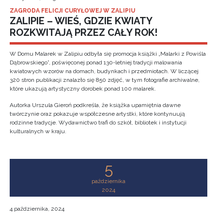
ZAGRODA FELICJI CURYŁOWEJ W ZALIPIU
ZALIPIE – WIEŚ, GDZIE KWIATY
ROZKWITAJĄ PRZEZ CAŁY ROK!
W Domu Malarek w Zalipiu odbyła się promocja książki „Malarki z Powiśla
Dąbrowskiego”, poświęconej ponad 130-letniej tradycji malowania
kwiatowych wzorów na domach, budynkach i przedmiotach. W liczącej
320 stron publikacji znalazło się 850 zdjęć, w tym fotografie archiwalne,
które ukazują artystyczny dorobek ponad 100 malarek.
Autorka Urszula Gieroń podkreśla, że książka upamiętnia dawne
twórczynie oraz pokazuje współczesne artystki, które kontynuują
rodzinne tradycje. Wydawnictwo trafi do szkół, bibliotek i instytucji
kulturalnych w kraju.
5
października
2024
4 października, 2024