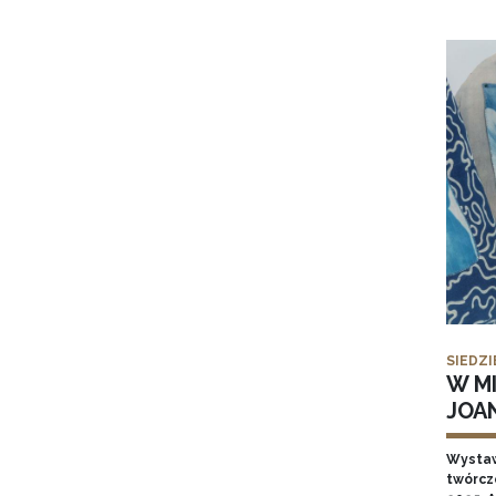
SIEDZI
W MI
JOA
Wysta
twórcz