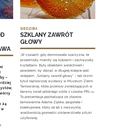
SIEDZIBA
OD
SZKLANY ZAWRÓT
GŁOWY
AWA
„W czasach, gdy dominowała szarzyzna, te
przedmioty mieniły się kolorami i zachwycały
kształtami. Były obiektem westchnień i
mi
powodem, by stanąć w długiej kolejce pod
ż
sklepem. „Szklany zawrót głowy” – tak brzmi
by –
tytuł najnowszej wystawy w Muzeum Ziemi
rdziej
Tarnowskiej, która przenosi zwiedzających w
ystów,
barwny świat polskiego szkła z czasów PRL-u.
twórcy
To prezentacja pochodząca ze zbiorów
tarnowianina Adama Ząbka, pasjonata i
k 24
kolekcjonera, który od lat z niezwykłą
0 w
wrażliwością gromadzi szklane dzieła sztuki
użytkowej.
u.