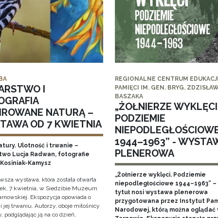
BA
REGIONALNE CENTRUM EDUKACJI
ARSTWO I
PAMIĘCI IM. GEN. BRYG. ZDZISŁA
BASZAKA
OGRAFIA
„ŻOŁNIERZE WYKLĘCI
PIROWANE NATURĄ –
PODZIEMIE
TAWA OD 7 KWIETNIA
NIEPODLEGŁOŚCIOW
1944–1963” - WYSTA
tury. Ulotność i trwanie –
PLENEROWA
two Lucja Radwan, fotografie
Kosiniak-Kamysz
„Żołnierze wyklęci. Podziemie
owsza wystawa, która została otwarta
niepodległościowe 1944–1963” – 
ek, 7 kwietnia, w Siedzibie Muzeum
tytuł nosi wystawa plenerowa
arnowskiej. Ekspozycja opowiada o
przygotowana przez Instytut Pam
i jej trwaniu. Autorzy, oboje miłośnicy
Narodowej, którą można oglądać
, podglądając ją na co dzień,