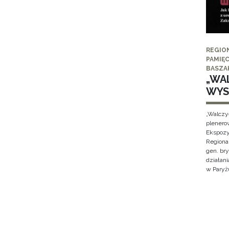
REGIO
PAMIĘC
BASZA
„WAL
WYS
„Walczy
plenero
Ekspozy
Regiona
gen. br
działan
w Paryżu