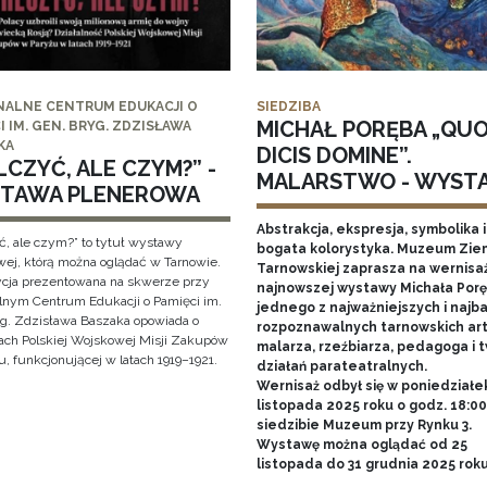
NALNE CENTRUM EDUKACJI O
SIEDZIBA
MICHAŁ PORĘBA „QU
I IM. GEN. BRYG. ZDZISŁAWA
KA
DICIS DOMINE”.
CZYĆ, ALE CZYM?” -
MALARSTWO - WYST
TAWA PLENEROWA
Abstrakcja, ekspresja, symbolika i
ć, ale czym?” to tytuł wystawy
bogata kolorystyka. Muzeum Zie
wej, którą można oglądać w Tarnowie.
Tarnowskiej zaprasza na wernisa
cja prezentowana na skwerze przy
najnowszej wystawy Michała Porę
lnym Centrum Edukacji o Pamięci im.
jednego z najważniejszych i najba
yg. Zdzisława Baszaka opowiada o
rozpoznawalnych tarnowskich art
iach Polskiej Wojskowej Misji Zakupów
malarza, rzeźbiarza, pedagoga i 
, funkcjonującej w latach 1919–1921.
działań parateatralnych.
Wernisaż odbył się w poniedziałe
listopada 2025 roku o godz. 18:0
siedzibie Muzeum przy Rynku 3.
Wystawę można oglądać od 25
listopada do 31 grudnia 2025 rok