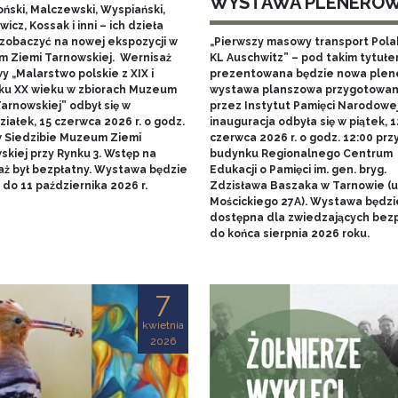
WYSTAWA PLENERO
ński, Malczewski, Wyspiański,
icz, Kossak i inni – ich dzieła
zobaczyć na nowej ekspozycji w
„Pierwszy masowy transport Pol
 Ziemi Tarnowskiej. Wernisaż
KL Auschwitz” – pod takim tytuł
 „Malarstwo polskie z XIX i
prezentowana będzie nowa ple
ku XX wieku w zbiorach Muzeum
wystawa planszowa przygotowa
arnowskiej” odbył się w
przez Instytut Pamięci Narodowej.
iałek, 15 czerwca 2026 r. o godz.
inauguracja odbyła się w piątek, 1
w Siedzibie Muzeum Ziemi
czerwca 2026 r. o godz. 12:00 prz
skiej przy Rynku 3. Wstęp na
budynku Regionalnego Centrum
aż był bezpłatny. Wystawa będzie
Edukacji o Pamięci im. gen. bryg.
do 11 października 2026 r.
Zdzisława Baszaka w Tarnowie (u
Mościckiego 27A). Wystawa będzi
dostępna dla zwiedzających bezp
do końca sierpnia 2026 roku.
7
kwietnia
2026