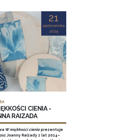
21
października
2025
BA
ĘKKOŚCI CIENIA -
NNA RAIZADA
wa
W miękkości cienia
prezentuje
ość Joanny Raizady z lat 2014–