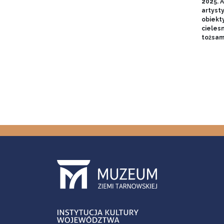
2025. A
artyst
obiekt
cieles
tożsam
Stron