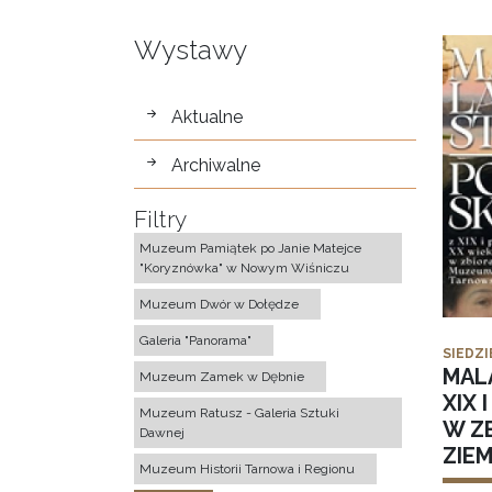
Wystawy
wystawy
Aktualne
Archiwalne
Filtry
Muzeum Pamiątek po Janie Matejce
"Koryznówka" w Nowym Wiśniczu
Muzeum Dwór w Dołędze
Galeria "Panorama"
SIEDZI
MAL
Muzeum Zamek w Dębnie
XIX 
Muzeum Ratusz - Galeria Sztuki
W Z
Dawnej
ZIE
Muzeum Historii Tarnowa i Regionu