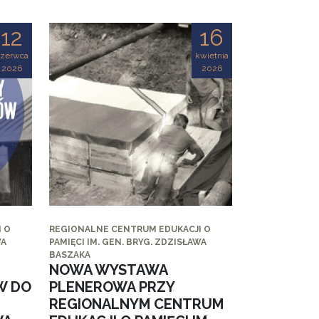
12
16
czerwca
kwietnia
2026
2026
 O
REGIONALNE CENTRUM EDUKACJI O
WA
PAMIĘCI IM. GEN. BRYG. ZDZISŁAWA
BASZAKA
NOWA WYSTAWA
W DO
PLENEROWA PRZY
REGIONALNYM CENTRUM