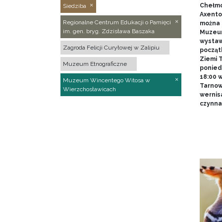
Chełmo
Siedziba
Axentow
Regionalne Centrum Edukacji o Pamięci
można 
im. gen. bryg. Zdzisława Baszaka
Muzeum
wystawy
Zagroda Felicji Curyłowej w Zalipiu
począt
Ziemi T
Muzeum Etnograficzne
poniedz
18:00 
Muzeum Wincentego Witosa w
Tarnow
Wierzchosławicach
wernis
czynna 