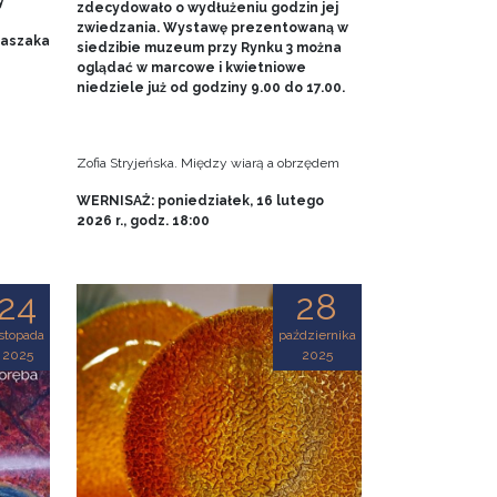
y
zdecydowało o wydłużeniu godzin jej
zwiedzania. Wystawę prezentowaną w
 Baszaka
siedzibie muzeum przy Rynku 3 można
oglądać w marcowe i kwietniowe
niedziele już od godziny 9.00 do 17.00.
Zofia Stryjeńska. Między wiarą a obrzędem
WERNISAŻ: poniedziałek, 16 lutego
2026 r., godz. 18:00
24
28
istopada
października
2025
2025