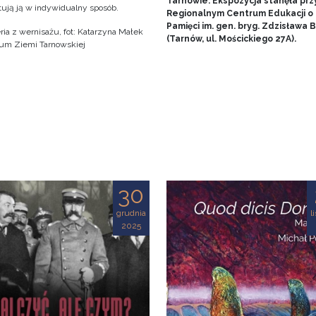
Tarnowie. Ekspozycja stanęła prz
tują ją w indywidualny sposób.
Regionalnym Centrum Edukacji o
Pamięci im. gen. bryg. Zdzisława
ria z wernisażu, fot: Katarzyna Małek
(Tarnów, ul. Mościckiego 27A).
m Ziemi Tarnowskiej
30
grudnia
l
2025