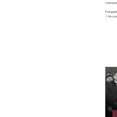
interpre
Fotogale
/ Muzeu