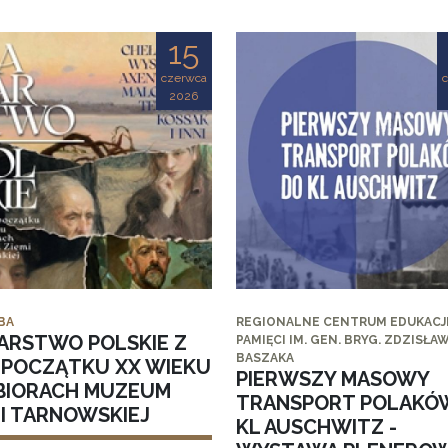
15
czerwca
2026
BA
REGIONALNE CENTRUM EDUKACJI
ARSTWO POLSKIE Z
PAMIĘCI IM. GEN. BRYG. ZDZISŁA
BASZAKA
I POCZĄTKU XX WIEKU
PIERWSZY MASOWY
BIORACH MUZEUM
TRANSPORT POLAKÓ
MI TARNOWSKIEJ
KL AUSCHWITZ -