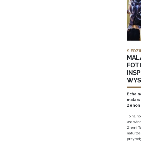
SIEDZI
MAL
FOT
INS
WYS
Echa na
malars
Zenon 
To najn
we wtor
Ziemi T
naturze 
przyrody