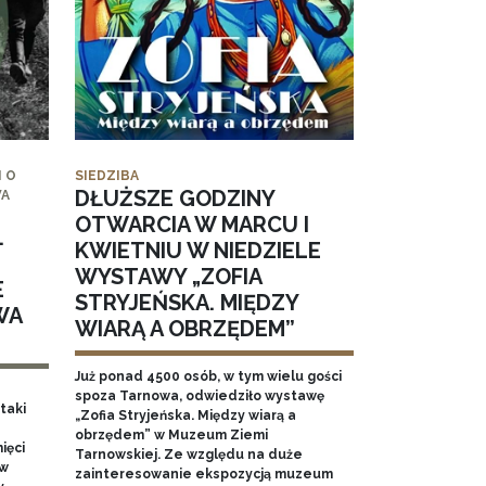
 O
SIEDZIBA
DŁUŻSZE GODZINY
WA
OTWARCIA W MARCU I
.
KWIETNIU W NIEDZIELE
WYSTAWY „ZOFIA
E
STRYJEŃSKA. MIĘDZY
WA
WIARĄ A OBRZĘDEM”
Już ponad 4500 osób, w tym wielu gości
spoza Tarnowa, odwiedziło wystawę
taki
„Zofia Stryjeńska. Między wiarą a
obrzędem” w Muzeum Ziemi
ięci
Tarnowskiej. Ze względu na duże
 w
zainteresowanie ekspozycją muzeum