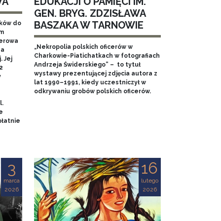
WA
EDUKACJI O PAMIĘCI IM.
GEN. BRYG. ZDZISŁAWA
BASZAKA W TARNOWIE
aków do
em
nerowa
„Nekropolia polskich oficerów w
na
Charkowie-Piatichatkach w fotografiach
 Jej
Andrzeja Świderskiego” – to tytuł
2
wystawy prezentującej zdjęcia autora z
y
lat 1990–1991, kiedy uczestniczył w
odkrywaniu grobów polskich oficerów.
l.
e
łatnie
3
16
marca
lutego
2026
2026