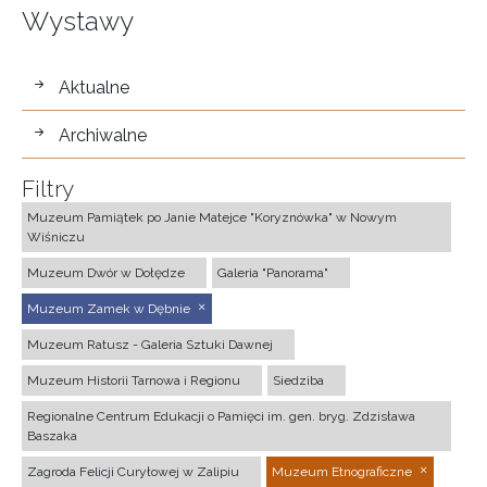
Wystawy
wystawy
Aktualne
Archiwalne
Filtry
Muzeum Pamiątek po Janie Matejce "Koryznówka" w Nowym
Wiśniczu
Muzeum Dwór w Dołędze
Galeria "Panorama"
Muzeum Zamek w Dębnie
Muzeum Ratusz - Galeria Sztuki Dawnej
Muzeum Historii Tarnowa i Regionu
Siedziba
Regionalne Centrum Edukacji o Pamięci im. gen. bryg. Zdzisława
Baszaka
Zagroda Felicji Curyłowej w Zalipiu
Muzeum Etnograficzne