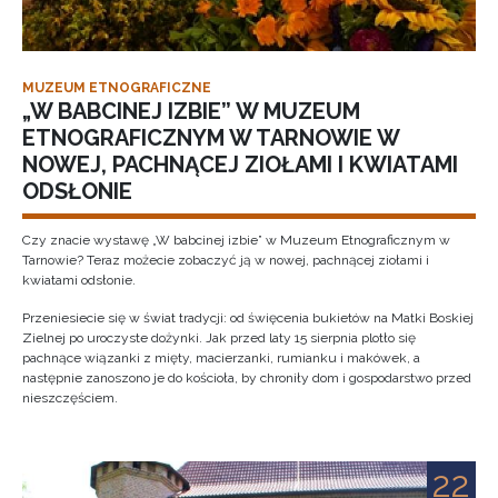
MUZEUM ETNOGRAFICZNE
„W BABCINEJ IZBIE” W MUZEUM
ETNOGRAFICZNYM W TARNOWIE W
NOWEJ, PACHNĄCEJ ZIOŁAMI I KWIATAMI
ODSŁONIE
Czy znacie wystawę „W babcinej izbie” w Muzeum Etnograficznym w
Tarnowie? Teraz możecie zobaczyć ją w nowej, pachnącej ziołami i
kwiatami odsłonie.
Przeniesiecie się w świat tradycji: od święcenia bukietów na Matki Boskiej
Zielnej po uroczyste dożynki. Jak przed laty 15 sierpnia plotło się
pachnące wiązanki z mięty, macierzanki, rumianku i makówek, a
następnie zanoszono je do kościoła, by chroniły dom i gospodarstwo przed
nieszczęściem.
22