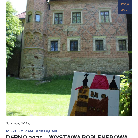
maja
2025
23 maja, 2025
MUZEUM ZAMEK W DĘBNIE
DĘBNO 2025 – WYSTAWA POPLENEROWA