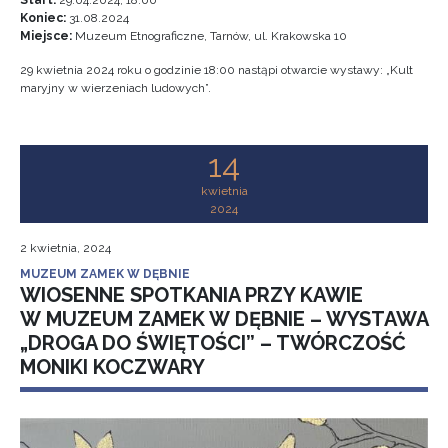
Start:
29.04.2024, 18:00
Koniec:
31.08.2024
Miejsce:
Muzeum Etnograficzne, Tarnów, ul. Krakowska 10
29 kwietnia 2024 roku o godzinie 18:00 nastąpi otwarcie wystawy: „Kult
maryjny w wierzeniach ludowych”.
14
kwietnia
2024
2 kwietnia, 2024
MUZEUM ZAMEK W DĘBNIE
WIOSENNE SPOTKANIA PRZY KAWIE
W MUZEUM ZAMEK W DĘBNIE – WYSTAWA
„DROGA DO ŚWIĘTOŚCI” – TWÓRCZOŚĆ
MONIKI KOCZWARY