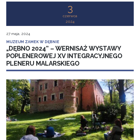
3
czerwca
2024
27 maja, 2024
MUZEUM ZAMEK W DĘBNIE
„DĘBNO 2024” – WERNISAŻ WYSTAWY
POPLENEROWEJ XV INTEGRACYJNEGO
PLENERU MALARSKIEGO