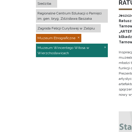
RATU
Siedziba
Regionalne Centrum Edukacji o Pamięci
Jeszcz
im. gen. bryg. Zdzisława Baszaka
Ratusz 
Tarnow
Zagroda Felicji Curyłowej w Zalipiu
„ARTEFA
kilkad
Muzeum Etnograficzne
Tarnow
Muzeum Wincentego Witosa w
Inspira
Wierzchosławicach
muzealn
młodzi 
funkcji
Prezent
artystyc
artefak
spojrze
nowy w