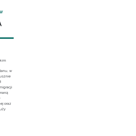
 W
A
skim
tanu, w
usznie
8
migracji
znaną
e
ej oraz
duży