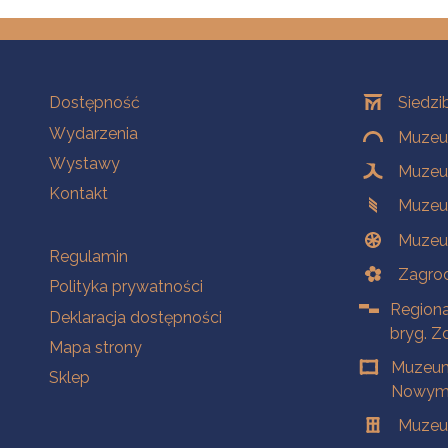
Na skróty
Oddziały
Dostępność
Siedzi
Wydarzenia
Muzeum
Wystawy
Muzeum
Kontakt
Muzeu
Muzeu
Na skróty
Regulamin
Zagrod
Polityka prywatności
Regiona
Deklaracja dostępności
bryg. Z
Mapa strony
Muzeum
Sklep
Nowym 
Muzeu