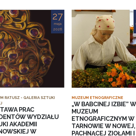
27
maja
2026
M RATUSZ - GALERIA SZTUKI
MUZEUM ETNOGRAFICZNE
„W BABCINEJ IZBIE” W
J
TAWA PRAC
MUZEUM
DENTÓW WYDZIAŁU
ETNOGRAFICZNYM W
KI AKADEMII
TARNOWIE W NOWEJ,
NOWSKIEJ W
PACHNĄCEJ ZIOŁAMI I