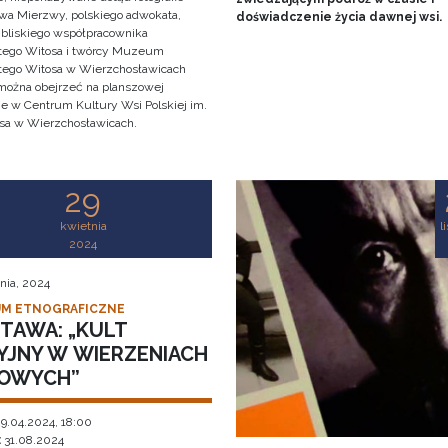
awa Mierzwy, polskiego adwokata,
doświadczenie życia dawnej wsi.
, bliskiego współpracownika
ego Witosa i twórcy Muzeum
ego Witosa w Wierzchosławicach
można obejrzeć na planszowej
e w Centrum Kultury Wsi Polskiej im.
sa w Wierzchosławicach.
29
kwietnia
l
2024
nia, 2024
M ETNOGRAFICZNE
TAWA: „KULT
YJNY W WIERZENIACH
OWYCH”
9.04.2024, 18:00
:
31.08.2024