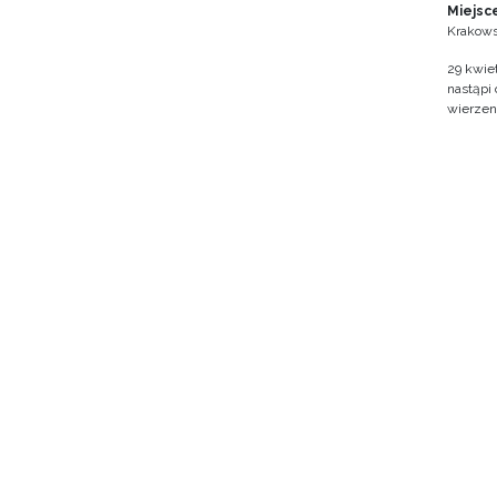
Miejsc
Krakows
29 kwie
nastąpi
wierzen