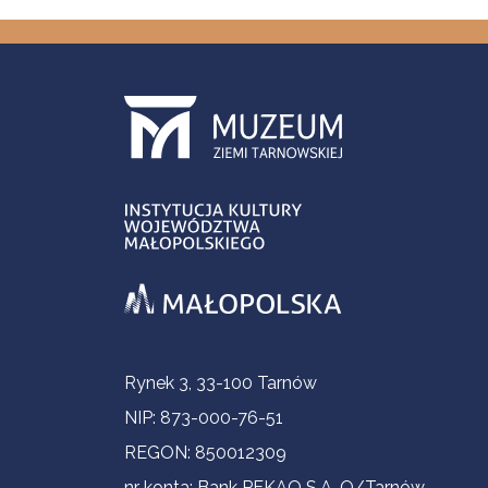
Informacje kontaktowe
Rynek 3, 33-100 Tarnów
NIP: 873-000-76-51
REGON: 850012309
nr konta: Bank PEKAO S.A. O/Tarnów