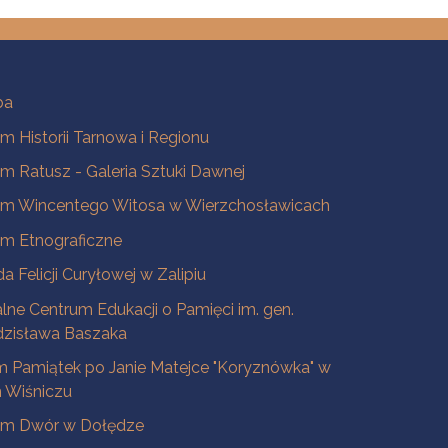
ba
 Historii Tarnowa i Regionu
 Ratusz - Galeria Sztuki Dawnej
m Wincentego Witosa w Wierzchosławicach
m Etnograficzne
a Felicji Curyłowej w Zalipiu
lne Centrum Edukacji o Pamięci im. gen.
dzisława Baszaka
 Pamiątek po Janie Matejce "Koryznówka" w
Wiśniczu
m Dwór w Dołędze