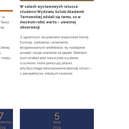
W salach wystawowych ratusza
studenci Wydziału Sztuki Akademii
” w
Tarnowskiej oddali się temu, co w
 Teraz
muzeum robić warto – uważnej
cej
obserwacji.
Z ogromnym skupieniem analizowali formę,
funkcję, zdobienia i ornamenty
ielnej
eksponowanych artefaktów, by następnie
5
przelać swoje wrażenia na papier. Efektem
z mięty,
tych działań jest niezwykła wystawa
rysunków, które pokazują proces
artystycznego odwzorowania dawnej sztuki –
z perspektywy młodych twórców.
7
5
iernika
lipca
024
2024