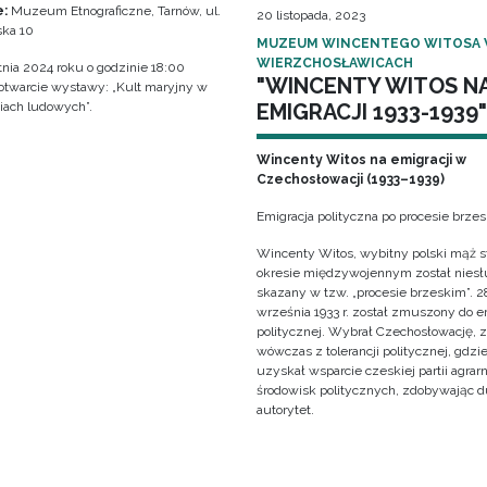
e:
Muzeum Etnograficzne, Tarnów, ul.
20 listopada, 2023
ka 10
MUZEUM WINCENTEGO WITOSA
WIERZCHOSŁAWICACH
tnia 2024 roku o godzinie 18:00
"WINCENTY WITOS N
 otwarcie wystawy: „Kult maryjny w
EMIGRACJI 1933-1939"
iach ludowych”.
Wincenty Witos na emigracji w
Czechosłowacji (1933–1939)
Emigracja polityczna po procesie brze
Wincenty Witos, wybitny polski mąż s
okresie międzywojennym został niesł
skazany w tzw. „procesie brzeskim”. 2
września 1933 r. został zmuszony do e
politycznej. Wybrał Czechosłowację, 
wówczas z tolerancji politycznej, gdzi
uzyskał wsparcie czeskiej partii agrarn
środowisk politycznych, zdobywając 
autorytet.