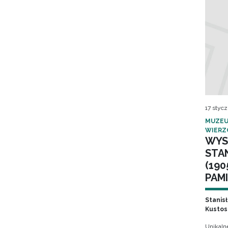
17 stycz
MUZEU
WIERZ
WYS
STA
(190
PAMI
Stanis
Kustos
Unikaln