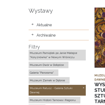
Wystawy
wystawy
Aktualne
Archiwalne
Filtry
Muzeum Pamiątek po Janie Matejce
"Koryznówka" w Nowym Wiśniczu
Muzeum Dwór w Dołędze
Galeria "Panorama"
MUZEU
DAWNE
Muzeum Zamek w Dębnie
WYS
Muzeum Ratusz - Galeria Sztuki
STU
Dawnej
SZTU
Muzeum Historii Tarnowa i Regionu
TAR