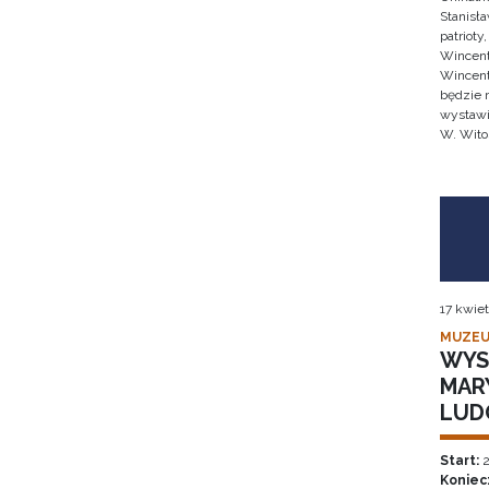
Stanisł
patrioty
Wincent
Wincent
będzie 
wystawi
W. Wito
17 kwiet
MUZEU
WYS
MAR
LUD
Start:
2
Koniec