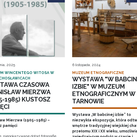
nia, 2025
6 listopada, 2024
M WINCENTEGO WITOSA W
MUZEUM ETNOGRAFICZNE
WYSTAWA "W BABCIN
CHOSŁAWICACH
TAWA CZASOWA
IZBIE" W MUZEUM
NISŁAW MIERZWA
ETNOGRAFICZNYM W
5-1985) KUSTOSZ
TARNOWIE
ĘCI
Wystawa „W babcinej izbie” to
ław Mierzwa (1905–1985) –
niezwykła ekspozycja, która odt
z pamięci
wnętrze tradycyjnej wiejskiej cha
przełomu XIX i XX wieku, umożliwi
e, niepokazywane dotąd fotografie
zwiedzającym podróż w czasie i