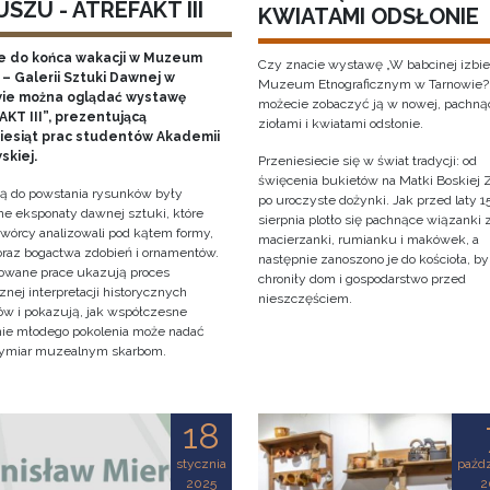
SZU - ATREFAKT III
KWIATAMI ODSŁONIE
e do końca wakacji w Muzeum
Czy znacie wystawę „W babcinej izbie
– Galerii Sztuki Dawnej w
Muzeum Etnograficznym w Tarnowie?
ie można oglądać wystawę
możecie zobaczyć ją w nowej, pachną
KT III”, prezentującą
ziołami i kwiatami odsłonie.
ziesiąt prac studentów Akademii
skiej.
Przeniesiecie się w świat tradycji: od
święcenia bukietów na Matki Boskiej Z
cją do powstania rysunków były
po uroczyste dożynki. Jak przed laty 1
e eksponaty dawnej sztuki, które
sierpnia plotło się pachnące wiązanki 
twórcy analizowali pod kątem formy,
macierzanki, rumianku i makówek, a
 oraz bogactwa zdobień i ornamentów.
następnie zanoszono je do kościoła, by
owane prace ukazują proces
chroniły dom i gospodarstwo przed
znej interpretacji historycznych
nieszczęściem.
tów i pokazują, jak współczesne
nie młodego pokolenia może nadać
ymiar muzealnym skarbom.
18
stycznia
paźdz
2025
2