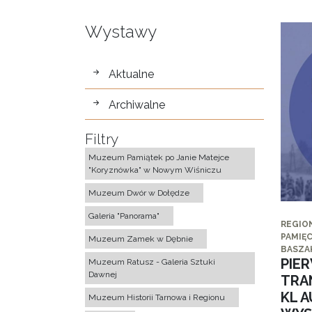
Wystawy
wystawy
Aktualne
Archiwalne
Filtry
Muzeum Pamiątek po Janie Matejce
"Koryznówka" w Nowym Wiśniczu
Muzeum Dwór w Dołędze
Galeria "Panorama"
REGIO
PAMIĘC
Muzeum Zamek w Dębnie
BASZA
PIE
Muzeum Ratusz - Galeria Sztuki
Dawnej
TRA
KL 
Muzeum Historii Tarnowa i Regionu