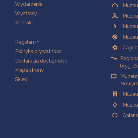
Wydarzenia
Muzeum
Wystawy
Muzeum
Kontakt
Muzeu
Muzeu
Na skróty
Regulamin
Zagrod
Polityka prywatności
Regiona
Deklaracja dostępności
bryg. Z
Mapa strony
Muzeum
Sklep
Nowym 
Muzeu
Muzeu
Galeri