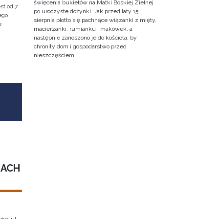
święcenia bukietów na Matki Boskiej Zielnej
st od 7
po uroczyste dożynki. Jak przed laty 15
ego
sierpnia plotło się pachnące wiązanki z mięty,
e
macierzanki, rumianku i makówek, a
następnie zanoszono je do kościoła, by
chroniły dom i gospodarstwo przed
nieszczęściem.
IACH