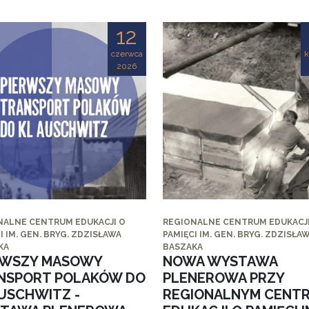
12
czerwca
k
2026
NALNE CENTRUM EDUKACJI O
REGIONALNE CENTRUM EDUKACJI
I IM. GEN. BRYG. ZDZISŁAWA
PAMIĘCI IM. GEN. BRYG. ZDZISŁA
KA
BASZAKA
RWSZY MASOWY
NOWA WYSTAWA
NSPORT POLAKÓW DO
PLENEROWA PRZY
AUSCHWITZ -
REGIONALNYM CENT