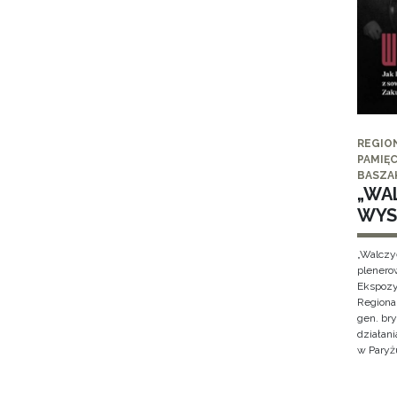
REGIO
PAMIĘC
BASZA
„WAL
WYS
„Walczy
plenero
Ekspozy
Regiona
gen. br
działan
w Paryżu