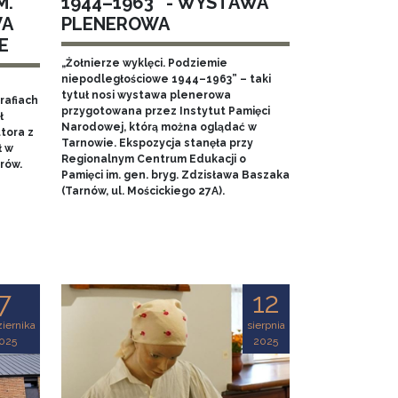
M.
1944–1963” - WYSTAWA
WA
PLENEROWA
E
„Żołnierze wyklęci. Podziemie
niepodległościowe 1944–1963” – taki
tytuł nosi wystawa plenerowa
rafiach
przygotowana przez Instytut Pamięci
ł
Narodowej, którą można oglądać w
tora z
Tarnowie. Ekspozycja stanęła przy
ł w
Regionalnym Centrum Edukacji o
rów.
Pamięci im. gen. bryg. Zdzisława Baszaka
(Tarnów, ul. Mościckiego 27A).
7
12
iernika
sierpnia
025
2025