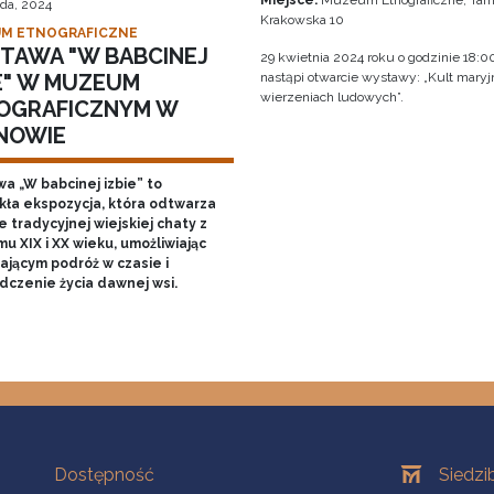
Miejsce:
Muzeum Etnograficzne, Tarn
ada, 2024
Krakowska 10
M ETNOGRAFICZNE
TAWA "W BABCINEJ
29 kwietnia 2024 roku o godzinie 18:0
IE" W MUZEUM
nastąpi otwarcie wystawy: „Kult mary
wierzeniach ludowych”.
OGRAFICZNYM W
NOWIE
a „W babcinej izbie” to
kła ekspozycja, która odtwarza
 tradycyjnej wiejskiej chaty z
u XIX i XX wieku, umożliwiając
ającym podróż w czasie i
dczenie życia dawnej wsi.
Na skróty
Oddziały
Dostępność
Siedzi