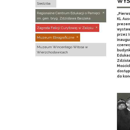
WYS
Siedziba
Regionalne Centrum Edukacji o Pamięci
„Pierw
im. gen. bryg. Zdzisława Baszaka
KL Aus
prezen
Zagroda Felicji Curyłowej w Zalipiu
wystaw
przez I
Muzeum Etnograficzne
inaugur
czerwca
Muzeum Wincentego Witosa w
budynk
Wierzchosławicach
Edukacj
Zdzisł
Mościc
dostęp
do końc