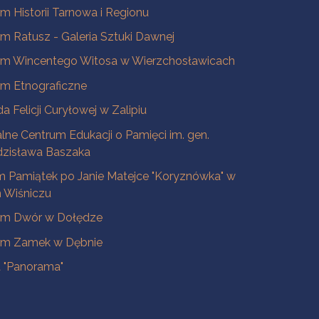
 Historii Tarnowa i Regionu
 Ratusz - Galeria Sztuki Dawnej
m Wincentego Witosa w Wierzchosławicach
m Etnograficzne
a Felicji Curyłowej w Zalipiu
lne Centrum Edukacji o Pamięci im. gen.
dzisława Baszaka
 Pamiątek po Janie Matejce "Koryznówka" w
Wiśniczu
m Dwór w Dołędze
m Zamek w Dębnie
a "Panorama"