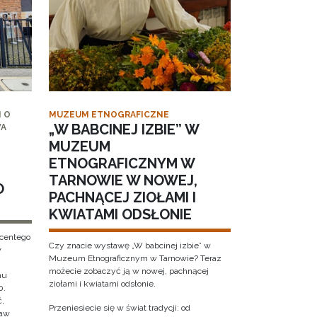
 O
MUZEUM ETNOGRAFICZNE
„W BABCINEJ IZBIE” W
WA
MUZEUM
ETNOGRAFICZNYM W
TARNOWIE W NOWEJ,
O
PACHNĄCEJ ZIOŁAMI I
KWIATAMI ODSŁONIE
ncentego
Czy znacie wystawę „W babcinej izbie” w
w
Muzeum Etnograficznym w Tarnowie? Teraz
możecie zobaczyć ją w nowej, pachnącej
hu
ziołami i kwiatami odsłonie.
0.
ć,
Przeniesiecie się w świat tradycji: od
ław