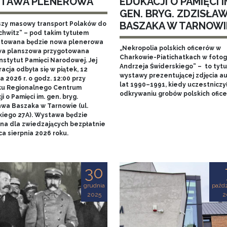
TAWA PLENEROWA
EDUKACJI O PAMIĘCI I
GEN. BRYG. ZDZISŁA
BASZAKA W TARNOWI
szy masowy transport Polaków do
chwitz” – pod takim tytułem
towana będzie nowa plenerowa
„Nekropolia polskich oficerów w
a planszowa przygotowana
Charkowie-Piatichatkach w fotog
nstytut Pamięci Narodowej. Jej
Andrzeja Świderskiego” – to tytu
acja odbyła się w piątek, 12
wystawy prezentującej zdjęcia au
 2026 r. o godz. 12:00 przy
lat 1990–1991, kiedy uczestniczy
u Regionalnego Centrum
odkrywaniu grobów polskich ofice
i o Pamięci im. gen. bryg.
awa Baszaka w Tarnowie (ul.
kiego 27A). Wystawa będzie
na dla zwiedzających bezpłatnie
a sierpnia 2026 roku.
30
grudnia
paźdz
2025
2