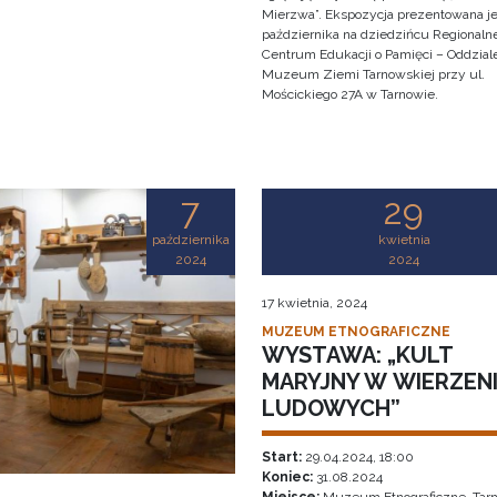
Mierzwa”. Ekspozycja prezentowana je
października na dziedzińcu Regionaln
Centrum Edukacji o Pamięci – Oddzial
Muzeum Ziemi Tarnowskiej przy ul.
Mościckiego 27A w Tarnowie.
7
29
października
kwietnia
2024
2024
17 kwietnia, 2024
MUZEUM ETNOGRAFICZNE
WYSTAWA: „KULT
MARYJNY W WIERZEN
LUDOWYCH”
Start:
29.04.2024, 18:00
Koniec:
31.08.2024