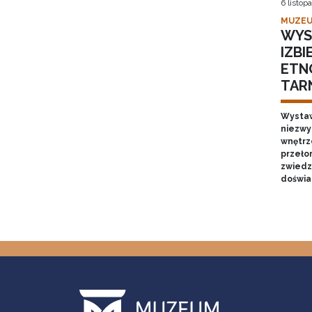
6 listop
MUZEU
WYS
IZB
ETN
TAR
Wystaw
niezwy
wnętrze
przełom
zwiedz
doświa