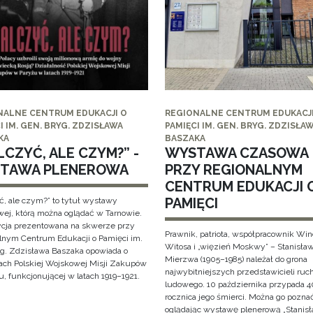
NALNE CENTRUM EDUKACJI O
REGIONALNE CENTRUM EDUKACJI
I IM. GEN. BRYG. ZDZISŁAWA
PAMIĘCI IM. GEN. BRYG. ZDZISŁA
KA
BASZAKA
CZYĆ, ALE CZYM?” -
WYSTAWA CZASOWA
TAWA PLENEROWA
PRZY REGIONALNYM
CENTRUM EDUKACJI 
PAMIĘCI
ć, ale czym?” to tytuł wystawy
wej, którą można oglądać w Tarnowie.
cja prezentowana na skwerze przy
Prawnik, patriota, współpracownik Wi
lnym Centrum Edukacji o Pamięci im.
Witosa i „więzień Moskwy” – Stanisła
yg. Zdzisława Baszaka opowiada o
Mierzwa (1905–1985) należał do grona
iach Polskiej Wojskowej Misji Zakupów
najwybitniejszych przedstawicieli ruc
, funkcjonującej w latach 1919–1921.
ludowego. 10 października przypada 4
rocznica jego śmierci. Można go pozna
oglądając wystawę plenerową „Stanis