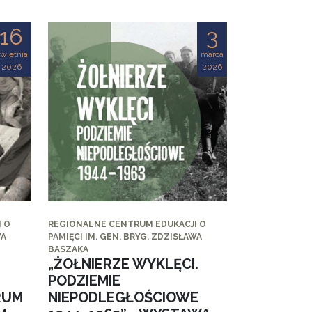
16
3
wietnia
marca
2026
2026
 O
REGIONALNE CENTRUM EDUKACJI O
WA
PAMIĘCI IM. GEN. BRYG. ZDZISŁAWA
BASZAKA
„ŻOŁNIERZE WYKLĘCI.
PODZIEMIE
RUM
NIEPODLEGŁOŚCIOWE