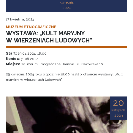
kwietnia
2024
17 kwietnia, 2024
MUZEUM ETNOGRAFICZNE
WYSTAWA: „KULT MARYJNY
W WIERZENIACH LUDOWYCH”
Start:
29.04.2024, 18:00
Koniec:
31.08.2024
Miejsce:
Muzeum Etnograficzne, Tarnów, ul. Krakowska 10
29 kwietnia 2024 roku o godzinie 18:00 nastąpi otwarcie wystawy: „Kult
maryjny w wierzeniach ludowych”.
20
listopada
2023