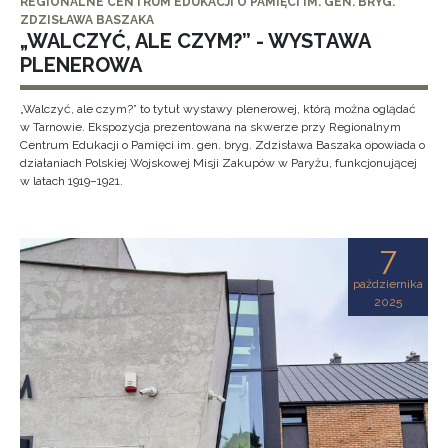
REGIONALNE CENTRUM EDUKACJI O PAMIĘCI IM. GEN. BRYG.
ZDZISŁAWA BASZAKA
„WALCZYĆ, ALE CZYM?” - WYSTAWA
PLENEROWA
„Walczyć, ale czym?” to tytuł wystawy plenerowej, którą można oglądać
w Tarnowie. Ekspozycja prezentowana na skwerze przy Regionalnym
Centrum Edukacji o Pamięci im. gen. bryg. Zdzisława Baszaka opowiada o
działaniach Polskiej Wojskowej Misji Zakupów w Paryżu, funkcjonującej
w latach 1919–1921.
7
października
2025