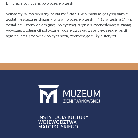
Emigracja polityczna po procesie brzeskim
Wincenty Witos, wybitny polski mąż stanu, w okresie międzywojennym
został niesłusznie skazany w tzw. „procesie brzeskim”. 28 września 1933 r.
został zmuszony do emigracji politycznej. Wybrał Czechosłowację, znaną
wówczas z tolerancji politycznej, gdzie uzyskał wsparcie czeskiej partii
agrarnej oraz środowisk politycznych, zdobywając duży autorytet.