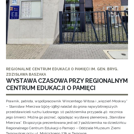
REGIONALNE CENTRUM EDUKACJI O PAMIĘCI IM. GEN. BRYG.
ZDZISŁAWA BASZAKA
WYSTAWA CZASOWA PRZY REGIONALNYM
CENTRUM EDUKACJI O PAMIĘCI
Prawnik, patriota, współpracownik Wincentego Witosa i „więzień Moskwy”
– Stanisław Mierzwa (1905–1985) należał do grona najwybitniejszych
przedstawicieli ruchu ludowego. 10 października przypada 40. rocznica
jego śmierci. Można go poznać, oglądając wystawę plenerową „Stanisław
Mierzwa”. Ekspozycja prezentowana jest od 7 października na dziedzińcu
Regionalnego Centrum Edukacji o Pamięci – Oddziale Muzeum Ziemi
Tarnowskiej przy ul. Mościckiego 27A w Tarnowie.