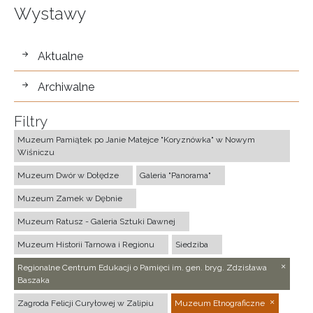
Wystawy
wystawy
Aktualne
Archiwalne
Filtry
Muzeum Pamiątek po Janie Matejce "Koryznówka" w Nowym
Wiśniczu
Muzeum Dwór w Dołędze
Galeria "Panorama"
Muzeum Zamek w Dębnie
Muzeum Ratusz - Galeria Sztuki Dawnej
Muzeum Historii Tarnowa i Regionu
Siedziba
Regionalne Centrum Edukacji o Pamięci im. gen. bryg. Zdzisława
Baszaka
Zagroda Felicji Curyłowej w Zalipiu
Muzeum Etnograficzne