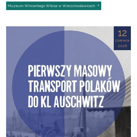
Muzeum Wincentego Witosa w Wierzchosławicach
12
czerwca
2026