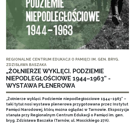
REGIONALNE CENTRUM EDUKACJI O PAMIĘCI IM. GEN. BRYG.
ZDZISŁAWA BASZAKA
„ŻOŁNIERZE WYKLĘCI. PODZIEMIE
NIEPODLEGŁOŚCIOWE 1944–1963” -
WYSTAWA PLENEROWA
„Żołnierze wyklęci. Podziemie niepodległościowe 1944–1963” –
taki tytuł nosi wystawa plenerowa przygotowana przez Instytut
Pamięci Narodowej, którą można oglądać w Tarnowie. Ekspozycja
stanęła przy Regionalnym Centrum Edukacji o Pamięci im. gen.
bryg. Zdzisława Baszaka (Tarnów, ul. Mościckiego 27A).