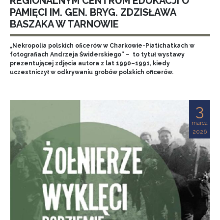
REGIONALNYM CENTRUM EDUKACJI O
PAMIĘCI IM. GEN. BRYG. ZDZISŁAWA
BASZAKA W TARNOWIE
„Nekropolia polskich oficerów w Charkowie-Piatichatkach w
fotografiach Andrzeja Świderskiego” – to tytuł wystawy
prezentującej zdjęcia autora z lat 1990–1991, kiedy
uczestniczył w odkrywaniu grobów polskich oficerów.
3
marca
2026