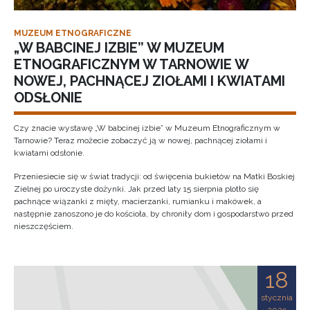
MUZEUM ETNOGRAFICZNE
„W BABCINEJ IZBIE” W MUZEUM
ETNOGRAFICZNYM W TARNOWIE W
NOWEJ, PACHNĄCEJ ZIOŁAMI I KWIATAMI
ODSŁONIE
Czy znacie wystawę „W babcinej izbie” w Muzeum Etnograficznym w
Tarnowie? Teraz możecie zobaczyć ją w nowej, pachnącej ziołami i
kwiatami odsłonie.
Przeniesiecie się w świat tradycji: od święcenia bukietów na Matki Boskiej
Zielnej po uroczyste dożynki. Jak przed laty 15 sierpnia plotło się
pachnące wiązanki z mięty, macierzanki, rumianku i makówek, a
następnie zanoszono je do kościoła, by chroniły dom i gospodarstwo przed
nieszczęściem.
18
stycznia