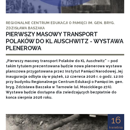
REGIONALNE CENTRUM EDUKACJI O PAMIĘCI IM. GEN. BRYG.
ZDZISŁAWA BASZAKA
PIERWSZY MASOWY TRANSPORT
POLAKÓW DO KL AUSCHWITZ - WYSTAWA
PLENEROWA
„Pierwszy masowy transport Polaków do KL Auschwitz” – pod
takim tytułem prezentowana będzie nowa plenerowa wystawa
planszowa przygotowana przez Instytut Pamięci Narodowej. Jej
inauguracja odbyła się w piątek, 12 czerwca 2026 r. o godz. 12:00
przy budynku Regionalnego Centrum Edukacji o Pamięci im. gen.
bryg. Zdzisława Baszaka w Tarnowie (ul. Mościckiego 27A).
Wystawa będzie dostępna dla zwiedzających bezpłatnie do
końca sierpnia 2026 roku.
16
kwietnia