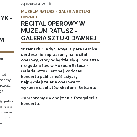
24 czerwca, 2026
MUZEUM RATUSZ - GALERIA SZTUKI
YK -
DAWNEJ
RECITAL OPEROWY W
MUZEUM RATUSZ -
GALERIA SZTUKI DAWNEJ
M
W ramach 8. edycji Royal Opera Festival
serdecznie zapraszamy na recital
tem
operowy, który odbędzie się 4 lipca 2026
r. o godz. 18.00 w Muzeum Ratusz –
Galeria Sztuki Dawnej. Podczas
nicę
koncertu publiczność usłyszy
raszamy
najpiękniejsze arie operowe w
rczości
wykonaniu solistów Akademii Belcanto.
ga.
Zapraszamy do obejrzenia fotogalerii z
 grafiki
koncertu:
pastele,
 przede
uliczki,
że