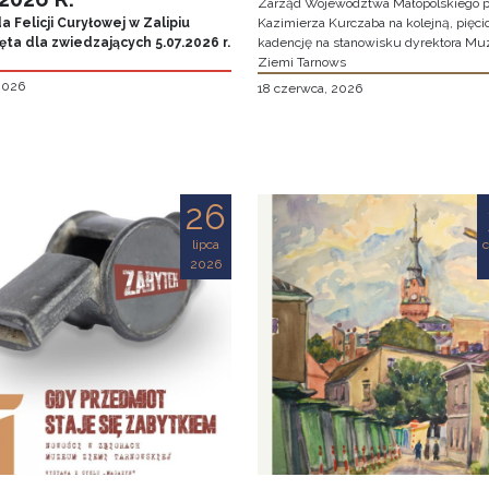
Zarząd Województwa Małopolskiego p
 Felicji Curyłowej w Zalipiu
Kazimierza Kurczaba na kolejną, pięcio
ta dla zwiedzających 5.07.2026 r.
kadencję na stanowisku dyrektora M
Ziemi Tarnows
 2026
18 czerwca, 2026
26
lipca
2026