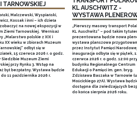
TRANSPORT POLAKÓ
MI TARNOWSKIEJ
KL AUSCHWITZ -
WYSTAWA PLENERO
ński, Malczewski, Wyspiański,
icz, Kossak i inni – ich dzieła
zobaczyć na nowej ekspozycji w
„Pierwszy masowy transport Pol
 Ziemi Tarnowskiej. Wernisaż
KL Auschwitz” – pod takim tytuł
 „Malarstwo polskie z XIX i
prezentowana będzie nowa ple
ku XX wieku w zbiorach Muzeum
wystawa planszowa przygotowa
arnowskiej” odbył się w
przez Instytut Pamięci Narodowej.
iałek, 15 czerwca 2026 r. o godz.
inauguracja odbyła się w piątek, 1
w Siedzibie Muzeum Ziemi
czerwca 2026 r. o godz. 12:00 prz
skiej przy Rynku 3. Wstęp na
budynku Regionalnego Centrum
aż był bezpłatny. Wystawa będzie
Edukacji o Pamięci im. gen. bryg.
do 11 października 2026 r.
Zdzisława Baszaka w Tarnowie (u
Mościckiego 27A). Wystawa będzi
dostępna dla zwiedzających bezp
do końca sierpnia 2026 roku.