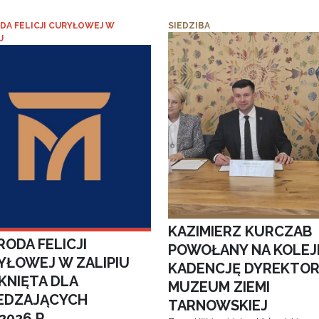
DA FELICJI CURYŁOWEJ W
SIEDZIBA
U
KAZIMIERZ KURCZAB
ODA FELICJI
POWOŁANY NA KOLEJ
YŁOWEJ W ZALIPIU
KADENCJĘ DYREKTO
KNIĘTA DLA
MUZEUM ZIEMI
EDZAJĄCYCH
TARNOWSKIEJ
.2026 R.