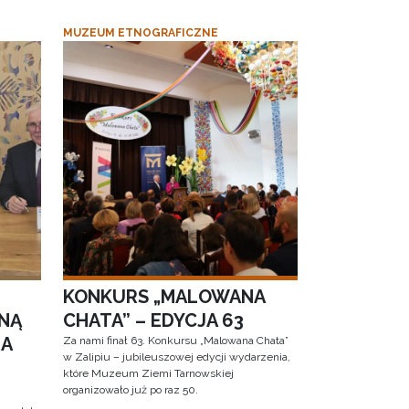
MUZEUM ETNOGRAFICZNE
KONKURS „MALOWANA
NĄ
CHATA” – EDYCJA 63
RA
Za nami finał 63. Konkursu „Malowana Chata”
w Zalipiu – jubileuszowej edycji wydarzenia,
które Muzeum Ziemi Tarnowskiej
organizowało już po raz 50.