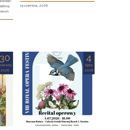
owołał
15 czerwca, 2026
letnią
uzeum
30
4
czerwca
lipca
2026
2026