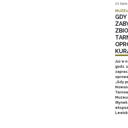
22 lipca
MUZEU
GDY 
ZAB
ZBI
TAR
OPR
KUR
Już w n
godz. 
zapras
oprowa
„Gdy p
Nowośc
Tarnow
Muzeum
(Rynek
ekspozy
Lewick