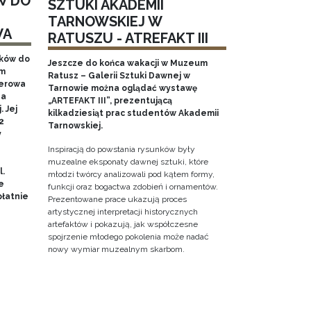
W DO
SZTUKI AKADEMII
TARNOWSKIEJ W
WA
RATUSZU - ATREFAKT III
aków do
Jeszcze do końca wakacji w Muzeum
em
Ratusz – Galerii Sztuki Dawnej w
nerowa
Tarnowie można oglądać wystawę
na
„ARTEFAKT III”, prezentującą
 Jej
kilkadziesiąt prac studentów Akademii
2
Tarnowskiej.
y
Inspiracją do powstania rysunków były
muzealne eksponaty dawnej sztuki, które
l.
młodzi twórcy analizowali pod kątem formy,
e
funkcji oraz bogactwa zdobień i ornamentów.
łatnie
Prezentowane prace ukazują proces
artystycznej interpretacji historycznych
artefaktów i pokazują, jak współczesne
spojrzenie młodego pokolenia może nadać
nowy wymiar muzealnym skarbom.