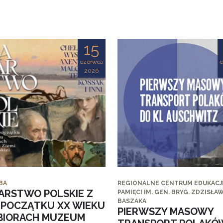
15
czerwca
2026
BA
REGIONALNE CENTRUM EDUKACJI
ARSTWO POLSKIE Z
PAMIĘCI IM. GEN. BRYG. ZDZISŁA
BASZAKA
I POCZĄTKU XX WIEKU
PIERWSZY MASOWY
BIORACH MUZEUM