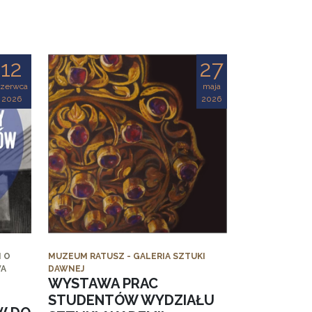
12
27
czerwca
maja
2026
2026
 O
MUZEUM RATUSZ - GALERIA SZTUKI
WA
DAWNEJ
WYSTAWA PRAC
STUDENTÓW WYDZIAŁU