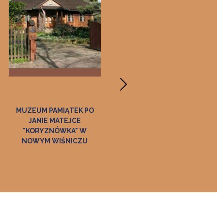
MUZEUM PAMIĄTEK PO
MUZEUM HISTORII
JANIE MATEJCE
TARNOWA I REGIONU
"KORYZNÓWKA" W
NOWYM WIŚNICZU