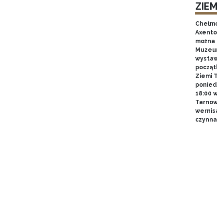
ZIE
Chełmo
Axentow
można 
Muzeum
wystawy
począt
Ziemi T
poniedz
18:00 
Tarnow
wernis
czynna 