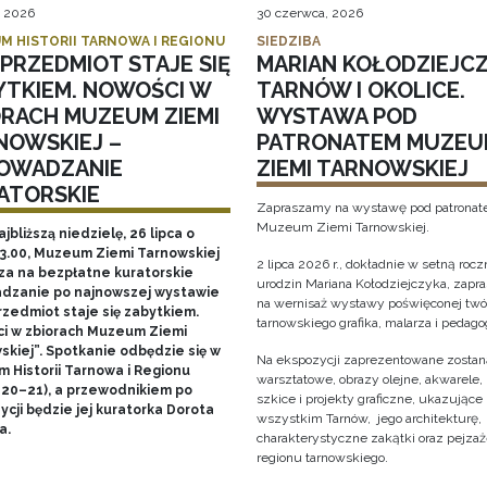
, 2026
30 czerwca, 2026
M HISTORII TARNOWA I REGIONU
SIEDZIBA
PRZEDMIOT STAJE SIĘ
MARIAN KOŁODZIEJCZ
YTKIEM. NOWOŚCI W
TARNÓW I OKOLICE.
ORACH MUZEUM ZIEMI
WYSTAWA POD
NOWSKIEJ –
PATRONATEM MUZEU
OWADZANIE
ZIEMI TARNOWSKIEJ
ATORSKIE
Zapraszamy na wystawę pod patrona
Muzeum Ziemi Tarnowskiej.
ajbliższą niedzielę, 26 lipca o
13.00, Muzeum Ziemi Tarnowskiej
2 lipca 2026 r., dokładnie w setną rocz
za na bezpłatne kuratorskie
urodzin Mariana Kołodziejczyka, zap
dzanie po najnowszej wystawie
na wernisaż wystawy poświęconej twó
rzedmiot staje się zabytkiem.
tarnowskiego grafika, malarza i pedago
i w zbiorach Muzeum Ziemi
skiej”. Spotkanie odbędzie się w
Na ekspozycji zaprezentowane zostaną
 Historii Tarnowa i Regionu
warsztatowe, obrazy olejne, akwarele, 
 20–21), a przewodnikiem po
szkice i projekty graficzne, ukazujące
cji będzie jej kuratorka Dorota
wszystkim Tarnów, jego architekturę, 
a.
charakterystyczne zakątki oraz pejza
regionu tarnowskiego.