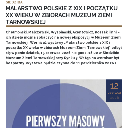
SIEDZIBA
MALARSTWO POLSKIE Z XIX I POCZĄTKU
XX WIEKU W ZBIORACH MUZEUM ZIEMI
TARNOWSKIEJ
Chełmoński, Malczewski, Wyspiański, Axentowicz, Kossak i inni –
ich dzieła można zobaczyć na nowej ekspozycji w Muzeum Ziemi
Tarnowskiej. Wernisaż wystawy „Malarstwo polskie z XIX i
początku XX wieku w zbiorach Muzeum Ziemi Tarnowskiej” odbył
się w poniedziałek, 15 czerwca 2026 r. o godz. 18:00 w Siedzibie
Muzeum Ziemi Tarnowskiej przy Rynku 3. Wstęp na wernisaż był
bezpłatny. Wystawa będzie czynna do 11 października 2026 r.
12
czerwca
2026