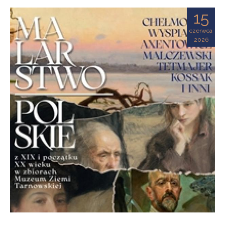
Ziemi
15
Tarnowskiej
czerwca
2026