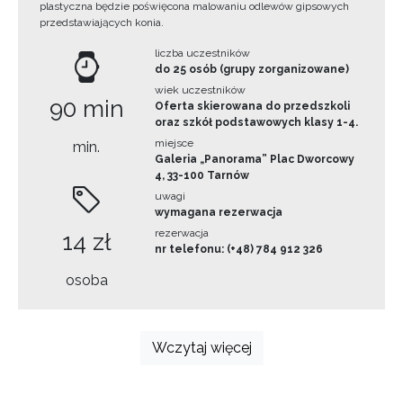
plastyczna będzie poświęcona malowaniu odlewów gipsowych
przedstawiających konia.
liczba uczestników
do 25 osób (grupy zorganizowane)
wiek uczestników
90 min
Oferta skierowana do przedszkoli
oraz szkół podstawowych klasy 1-4.
miejsce
min.
Galeria „Panorama” Plac Dworcowy
4, 33-100 Tarnów
uwagi
wymagana rezerwacja
rezerwacja
14 zł
nr telefonu: (+48) 784 912 326
osoba
Wczytaj więcej