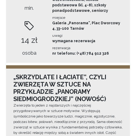
podstawowa (kl. 4-8), szkoły
min.
ponadpodstawowe, seniorzy
miejsce
Galeria „Panorama”, Plac Dworcowy
4, 33-100 Tarnów
uwagi
14 zł
wymagana rezerwacja
rezerwacja
osoba
nr telefonu: (+48) 784 912 326
„SKRZYDLATE I ŁACIATE”, CZYLI
ZWIERZĘTA W SZTUCE NA
PRZYKŁADZIE „PANORAMY
SIEDMIOGRODZKIEJ” (NOWOŚĆ)
Zwierzęta to jeden z najstarszych i najczęściej
przygotowywanych w sztuce motywów. Występują
symbolicznie jako towarzysze ludzi, magicznie, egzotycznie,
podczas bitew, polowań, nieodłącznie z przyrodą. Sama obecność
zwierząt w sztuce wynika z fundamentalnej potrzeby człowieka,
by określić relację między sobą a światem innych istot. Część