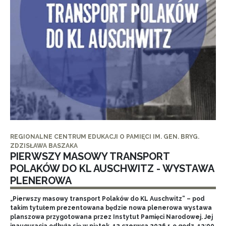
REGIONALNE CENTRUM EDUKACJI O PAMIĘCI IM. GEN. BRYG.
ZDZISŁAWA BASZAKA
PIERWSZY MASOWY TRANSPORT
POLAKÓW DO KL AUSCHWITZ - WYSTAWA
PLENEROWA
„Pierwszy masowy transport Polaków do KL Auschwitz” – pod
takim tytułem prezentowana będzie nowa plenerowa wystawa
planszowa przygotowana przez Instytut Pamięci Narodowej. Jej
inauguracja odbyła się w piątek, 12 czerwca 2026 r. o godz. 12:00