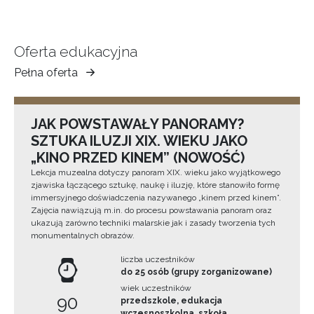
Oferta edukacyjna
Pełna oferta
Muzeum
Ziemi
Tarnowskiej
JAK POWSTAWAŁY PANORAMY?
SZTUKA ILUZJI XIX. WIEKU JAKO
„KINO PRZED KINEM” (NOWOŚĆ)
Lekcja muzealna dotyczy panoram XIX. wieku jako wyjątkowego
zjawiska łączącego sztukę, naukę i iluzję, które stanowiło formę
immersyjnego doświadczenia nazywanego „kinem przed kinem”.
Zajęcia nawiązują m.in. do procesu powstawania panoram oraz
ukazują zarówno techniki malarskie jak i zasady tworzenia tych
monumentalnych obrazów.
liczba uczestników
do 25 osób (grupy zorganizowane)
wiek uczestników
90
przedszkole, edukacja
wczesnoszkolna, szkoła