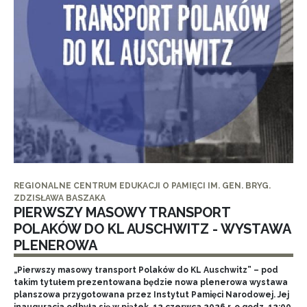
REGIONALNE CENTRUM EDUKACJI O PAMIĘCI IM. GEN. BRYG.
ZDZISŁAWA BASZAKA
PIERWSZY MASOWY TRANSPORT
POLAKÓW DO KL AUSCHWITZ - WYSTAWA
PLENEROWA
„Pierwszy masowy transport Polaków do KL Auschwitz” – pod
takim tytułem prezentowana będzie nowa plenerowa wystawa
planszowa przygotowana przez Instytut Pamięci Narodowej. Jej
inauguracja odbyła się w piątek, 12 czerwca 2026 r. o godz. 12:00