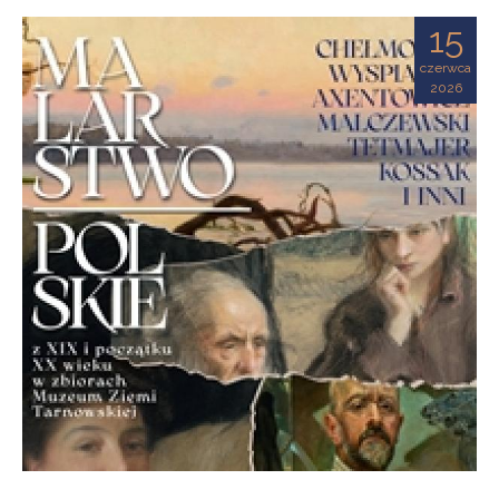
Ziemi
15
Tarnowskiej
czerwca
2026