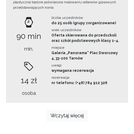
plastyczna będzie poświęcona malowaniu odlewów gipsowych
przedstawiających konia.
liczba uczestników
do 25 osób (grupy zorganizowane)
wiek uczestników
90 min
Oferta skierowana do przedszkoli
oraz szkół podstawowych klasy 1-4.
miejsce
min.
Galeria „Panorama” Plac Dworcowy
4, 33-100 Tarnów
uwagi
wymagana rezerwacja
rezerwacja
14 zł
nr telefonu: (+48) 784 912 326
osoba
Wczytaj więcej