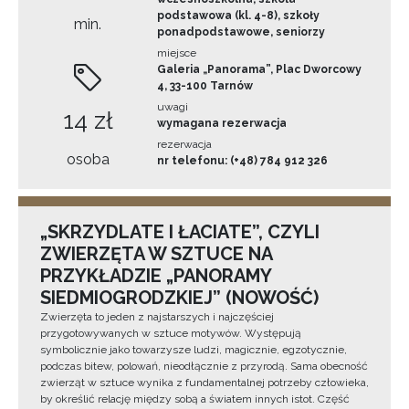
podstawowa (kl. 4-8), szkoły
min.
ponadpodstawowe, seniorzy
miejsce
Galeria „Panorama”, Plac Dworcowy
4, 33-100 Tarnów
uwagi
14 zł
wymagana rezerwacja
rezerwacja
osoba
nr telefonu: (+48) 784 912 326
„SKRZYDLATE I ŁACIATE”, CZYLI
ZWIERZĘTA W SZTUCE NA
PRZYKŁADZIE „PANORAMY
SIEDMIOGRODZKIEJ” (NOWOŚĆ)
Zwierzęta to jeden z najstarszych i najczęściej
przygotowywanych w sztuce motywów. Występują
symbolicznie jako towarzysze ludzi, magicznie, egzotycznie,
podczas bitew, polowań, nieodłącznie z przyrodą. Sama obecność
zwierząt w sztuce wynika z fundamentalnej potrzeby człowieka,
by określić relację między sobą a światem innych istot. Część