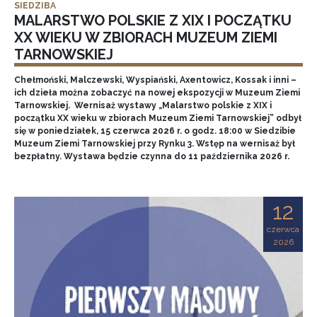
SIEDZIBA
MALARSTWO POLSKIE Z XIX I POCZĄTKU
XX WIEKU W ZBIORACH MUZEUM ZIEMI
TARNOWSKIEJ
Chełmoński, Malczewski, Wyspiański, Axentowicz, Kossak i inni –
ich dzieła można zobaczyć na nowej ekspozycji w Muzeum Ziemi
Tarnowskiej. Wernisaż wystawy „Malarstwo polskie z XIX i
początku XX wieku w zbiorach Muzeum Ziemi Tarnowskiej” odbył
się w poniedziałek, 15 czerwca 2026 r. o godz. 18:00 w Siedzibie
Muzeum Ziemi Tarnowskiej przy Rynku 3. Wstęp na wernisaż był
bezpłatny. Wystawa będzie czynna do 11 października 2026 r.
12
czerwca
2026