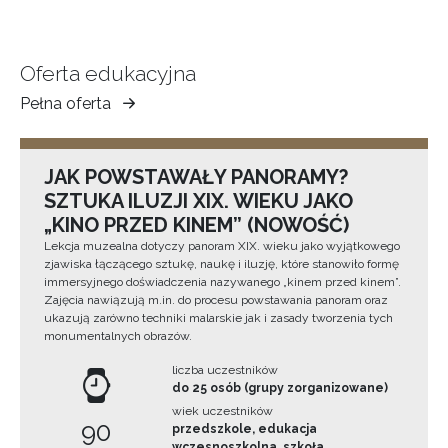
Oferta edukacyjna
Pełna oferta
Muzeum
Ziemi
Tarnowskiej
JAK POWSTAWAŁY PANORAMY?
SZTUKA ILUZJI XIX. WIEKU JAKO
„KINO PRZED KINEM” (NOWOŚĆ)
Lekcja muzealna dotyczy panoram XIX. wieku jako wyjątkowego
zjawiska łączącego sztukę, naukę i iluzję, które stanowiło formę
immersyjnego doświadczenia nazywanego „kinem przed kinem”.
Zajęcia nawiązują m.in. do procesu powstawania panoram oraz
ukazują zarówno techniki malarskie jak i zasady tworzenia tych
monumentalnych obrazów.
liczba uczestników
do 25 osób (grupy zorganizowane)
wiek uczestników
90
przedszkole, edukacja
wczesnoszkolna, szkoła