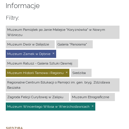
Informacje
Filtry:
Muzeum Pamiątek po Janie Matejce "Koryznówka" w Nowym
Wiśniczu
Muzeum Dwór w Dołędze
Galeria "Panorama"
Muzeum Zamek w Dębnie
Muzeum Ratusz - Galeria Sztuki Dawnej
Muzeum Historii Tarnowa i Regionu
Siedziba
Regionalne Centrum Edukacji o Pamięci im. gen. bryg. Zdzisława
Baszaka
Zagroda Felicji Curyłowej w Zalipiu
Muzeum Etnograficzne
Muzeum Wincentego Witosa w Wierzchosławicach
SIEDZIBA