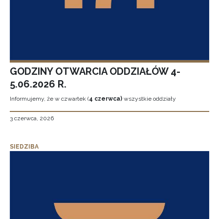
GODZINY OTWARCIA ODDZIAŁÓW 4-
5.06.2026 R.
Informujemy, że w czwartek (
4 czerwca)
wszystkie oddziały
3 czerwca, 2026
SIEDZIBA