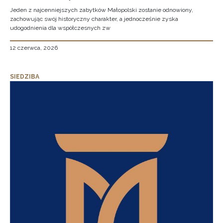
Jeden z najcenniejszych zabytków Małopolski zostanie odnowiony,
zachowując swój historyczny charakter, a jednocześnie zyska
udogodnienia dla współczesnych zw
12 czerwca, 2026
SIEDZIBA