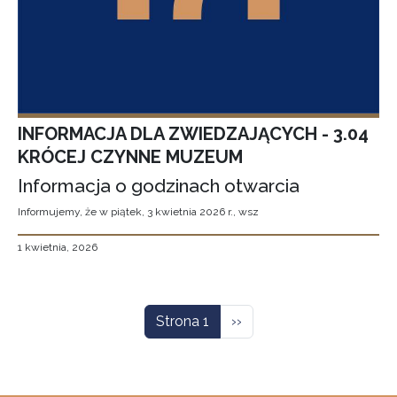
INFORMACJA DLA ZWIEDZAJĄCYCH - 3.04
KRÓCEJ CZYNNE MUZEUM
Informacja o godzinach otwarcia
Informujemy, że w piątek, 3 kwietnia 2026 r., wsz
1 kwietnia, 2026
Stronicowanie
Następna strona
Strona 1
››