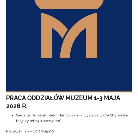
PRACA ODDZIAŁÓW MUZEUM 1-3 MAJA
2026 R.
Siedziba Muzeum Ziemi Tarnowskiej – wystawa „Zofia Stryjeńska.
Między wiarą a obrzędem”
Piątek, 1 maja – 10:00-15:00