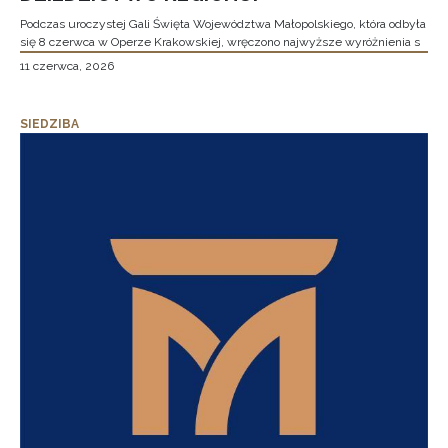
Podczas uroczystej Gali Święta Województwa Małopolskiego, która odbyła
się 8 czerwca w Operze Krakowskiej, wręczono najwyższe wyróżnienia s
11 czerwca, 2026
SIEDZIBA