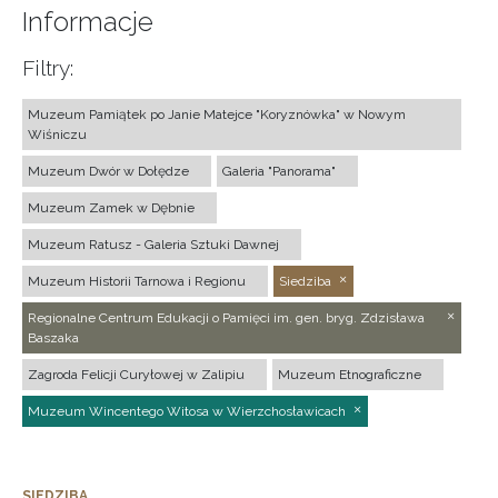
Informacje
Filtry:
Muzeum Pamiątek po Janie Matejce "Koryznówka" w Nowym
Wiśniczu
Muzeum Dwór w Dołędze
Galeria "Panorama"
Muzeum Zamek w Dębnie
Muzeum Ratusz - Galeria Sztuki Dawnej
Muzeum Historii Tarnowa i Regionu
Siedziba
Regionalne Centrum Edukacji o Pamięci im. gen. bryg. Zdzisława
Baszaka
Zagroda Felicji Curyłowej w Zalipiu
Muzeum Etnograficzne
Muzeum Wincentego Witosa w Wierzchosławicach
SIEDZIBA