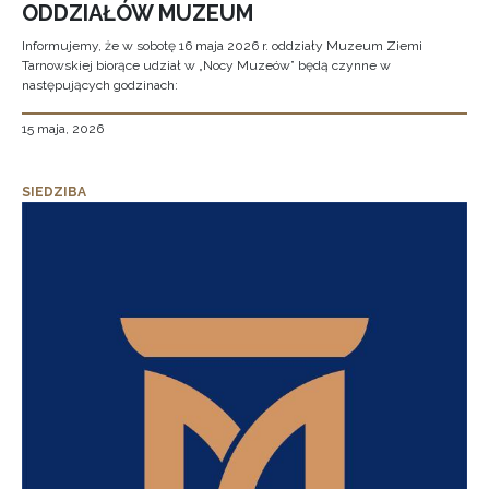
ODDZIAŁÓW MUZEUM
Informujemy, że w sobotę 16 maja 2026 r. oddziały Muzeum Ziemi
Tarnowskiej biorące udział w „Nocy Muzeów” będą czynne w
następujących godzinach:
15 maja, 2026
SIEDZIBA