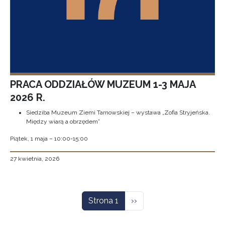
PRACA ODDZIAŁÓW MUZEUM 1-3 MAJA
2026 R.
Siedziba Muzeum Ziemi Tarnowskiej – wystawa „Zofia Stryjeńska.
Między wiarą a obrzędem”
Piątek, 1 maja – 10:00-15:00
27 kwietnia, 2026
Stronicowanie
Następna strona
Strona 1
››