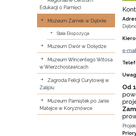
Regionalne Centrum
Edukacji o Pamięci
Kont
Adres
Muzeum Zamek w Dębnie
Dębno
Stała Ekspozycja
Kiero
Muzeum Dwór w Dołędze
e-mai
Muzeum Wincentego Witosa
Telef
w Wierzchosławicach
Uwag
Zagroda Felicji Curyłowej w
Od 1
Zalipiu
powo
proj
Muzeum Pamiątek po Janie
Zam
Matejce w Koryznówce
prow
Proje
Prior