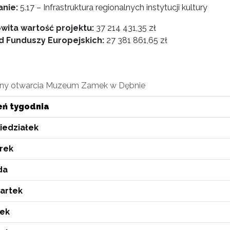
anie:
5.17 – Infrastruktura regionalnych instytucji kultury
wita wartość projektu:
37 214 431,35 zł
 Funduszy Europejskich:
27 381 861,65 zł
ny otwarcia Muzeum Zamek w Dębnie
eń tygodnia
iedziałek
rek
da
artek
tek