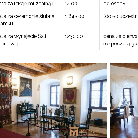
ta za lekcję muzealną II
14,00
od osoby
ata za ceremonię ślubną
1 845,00
(do 50 uczestn
Zamku
ta za wynajęcie Sali
1230,00
cena za pierws
certowej
rozpoczętą go