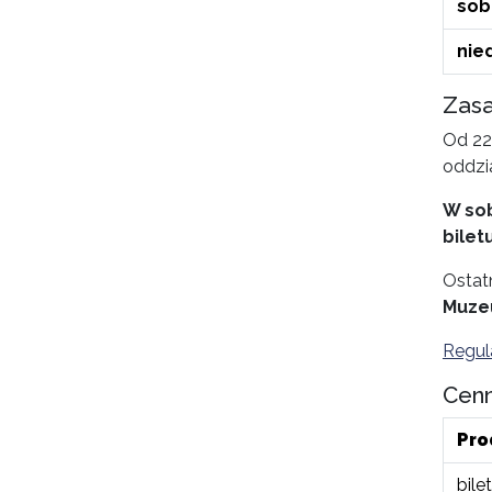
sob
nie
Zasa
Od 22
oddzi
W sob
biletu
Ostat
Muze
Regul
Cenn
Pro
bile