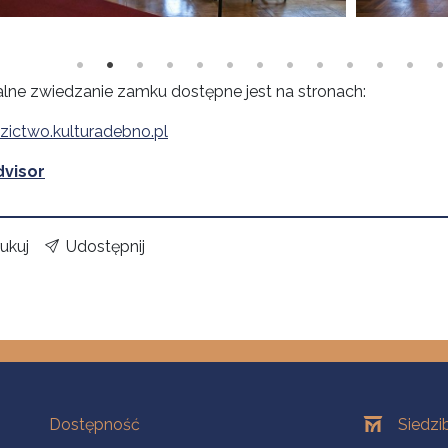
alne zwiedzanie zamku dostępne jest na stronach:
zictwo.kulturadebno.pl
dvisor
ukuj
Udostępnij
Na skróty
Oddziały
Dostępność
Siedzi