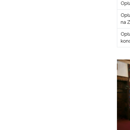
Opła
Opł
na 
Opła
kon