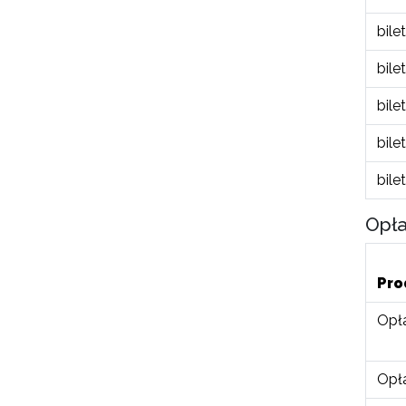
bile
bile
bile
bile
bile
Opła
Pro
Opł
Opła