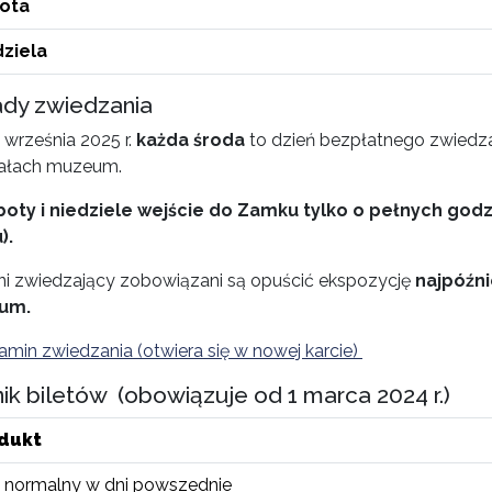
ota
dziela
dy zwiedzania
 września 2025 r.
każda środa
to dzień bezpłatnego zwiedz
ałach muzeum.
oty i niedziele wejście do Zamku tylko o pełnych god
).
ni zwiedzający zobowiązani są opuścić ekspozycję
najpóźni
um.
amin zwiedzania (otwiera się w nowej karcie)
ik biletów (obowiązuje od 1 marca 2024 r.)
dukt
t normalny w dni powszednie