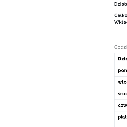
Dział
Całko
Wkład
Godzi
Dzi
pon
wto
śro
czw
pią