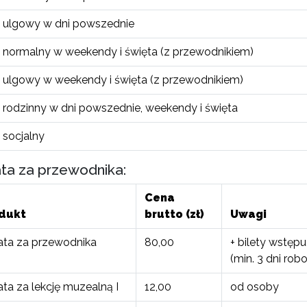
t ulgowy w dni powszednie
t normalny w weekendy i święta (z przewodnikiem)
t ulgowy w weekendy i święta (z przewodnikiem)
t rodzinny w dni powszednie, weekendy i święta
t socjalny
ta za przewodnika:
Cena
dukt
brutto (zł)
Uwagi
ata za przewodnika
80,00
+ bilety wstępu
(min. 3 dni rob
ta za lekcję muzealną I
12,00
od osoby