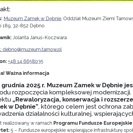
akt:
:
Muzeum Zamek w Dębnie
, Oddział Muzeum Ziemi Tarnows
 189, 32-852 Dębno
wnik:
Jolanta Januś-Koczwara
l: debno@muzeum.tarnow.pl
on:
+48 14 6658035
a! Ważna informacja
 grudnia 2025 r. Muzeum Zamek w Dębnie jes
du rozpoczęcia kompleksowej modernizacji. 
ektu
„Rewaloryzacja, konserwacja i rozszerz
ek w Dębnie”
, którego celem jest ochrona z
adzenia działalności kulturalnej, wspierających
kt realizowany w ramach
Programu Fundusze Europejskie 
ytet:
5 – Fundusze europejskie wspierające infrastrukturę sp