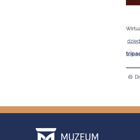
Wirtu
dzied
tripa
Dr