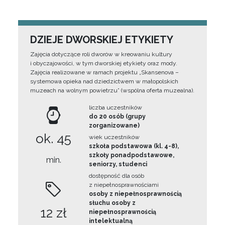
DZIEJE DWORSKIEJ ETYKIETY
Zajęcia dotyczące roli dworów w kreowaniu kultury
i obyczajowości, w tym dworskiej etykiety oraz mody.
Zajęcia realizowane w ramach projektu „Skansenova –
systemowa opieka nad dziedzictwem w małopolskich
muzeach na wolnym powietrzu” (wspólna oferta muzealna).
liczba uczestników
do 20 osób (grupy
zorganizowane)
ok. 45
wiek uczestników
szkoła podstawowa (kl. 4-8),
szkoły ponadpodstawowe,
min.
seniorzy, studenci
dostępność dla osób
z niepełnosprawnościami
osoby z niepełnosprawnością
słuchu osoby z
12 zł
niepełnosprawnością
intelektualną