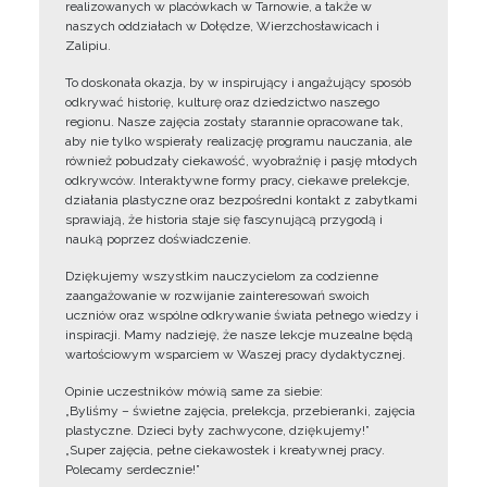
realizowanych w placówkach w Tarnowie, a także w
naszych oddziałach w Dołędze, Wierzchosławicach i
Zalipiu.
To doskonała okazja, by w inspirujący i angażujący sposób
odkrywać historię, kulturę oraz dziedzictwo naszego
regionu. Nasze zajęcia zostały starannie opracowane tak,
aby nie tylko wspierały realizację programu nauczania, ale
również pobudzały ciekawość, wyobraźnię i pasję młodych
odkrywców. Interaktywne formy pracy, ciekawe prelekcje,
działania plastyczne oraz bezpośredni kontakt z zabytkami
sprawiają, że historia staje się fascynującą przygodą i
nauką poprzez doświadczenie.
Dziękujemy wszystkim nauczycielom za codzienne
zaangażowanie w rozwijanie zainteresowań swoich
uczniów oraz wspólne odkrywanie świata pełnego wiedzy i
inspiracji. Mamy nadzieję, że nasze lekcje muzealne będą
wartościowym wsparciem w Waszej pracy dydaktycznej.
Opinie uczestników mówią same za siebie:
„Byliśmy – świetne zajęcia, prelekcja, przebieranki, zajęcia
plastyczne. Dzieci były zachwycone, dziękujemy!”
„Super zajęcia, pełne ciekawostek i kreatywnej pracy.
Polecamy serdecznie!”