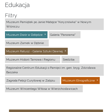
Edukacja
Filtry
Muzeum Pamiątek po Janie Matejce "Koryznówka" w Nowym
Wiśniczu
Muzeum Dwór w Dołędze
Galeria "Panorama"
Muzeum Zamek w Dębnie
Muzeum Ratusz - Galeria Sztuki Dawnej
Muzeum Historii Tarnowa i Regionu
Siedziba
Regionalne Centrum Edukacji o Pamięci im. gen. bryg. Zdzisława
Baszaka
Zagroda Felicji Curyłowej w Zalipiu
Muzeum Etnograficzne
Muzeum Wincentego Witosa w Wierzchosławicach