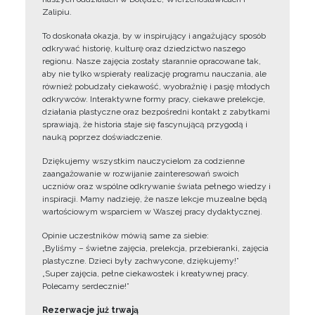
Zalipiu.
To doskonała okazja, by w inspirujący i angażujący sposób
odkrywać historię, kulturę oraz dziedzictwo naszego
regionu. Nasze zajęcia zostały starannie opracowane tak,
aby nie tylko wspierały realizację programu nauczania, ale
również pobudzały ciekawość, wyobraźnię i pasję młodych
odkrywców. Interaktywne formy pracy, ciekawe prelekcje,
działania plastyczne oraz bezpośredni kontakt z zabytkami
sprawiają, że historia staje się fascynującą przygodą i
nauką poprzez doświadczenie.
Dziękujemy wszystkim nauczycielom za codzienne
zaangażowanie w rozwijanie zainteresowań swoich
uczniów oraz wspólne odkrywanie świata pełnego wiedzy i
inspiracji. Mamy nadzieję, że nasze lekcje muzealne będą
wartościowym wsparciem w Waszej pracy dydaktycznej.
Opinie uczestników mówią same za siebie:
„Byliśmy – świetne zajęcia, prelekcja, przebieranki, zajęcia
plastyczne. Dzieci były zachwycone, dziękujemy!”
„Super zajęcia, pełne ciekawostek i kreatywnej pracy.
Polecamy serdecznie!”
Rezerwacje już trwają