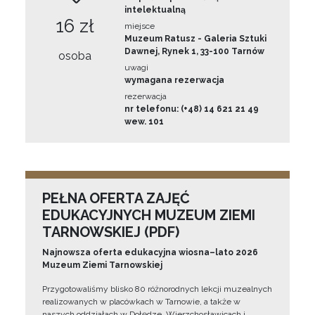
intelektualną
16 zł
miejsce
Muzeum Ratusz - Galeria Sztuki
Dawnej, Rynek 1, 33-100 Tarnów
osoba
uwagi
wymagana rezerwacja
rezerwacja
nr telefonu: (+48) 14 621 21 49
wew. 101
PEŁNA OFERTA ZAJĘĆ
EDUKACYJNYCH MUZEUM ZIEMI
TARNOWSKIEJ (PDF)
Najnowsza oferta edukacyjna wiosna–lato 2026
Muzeum Ziemi Tarnowskiej
Przygotowaliśmy blisko 80 różnorodnych lekcji muzealnych
realizowanych w placówkach w Tarnowie, a także w
naszych oddziałach w Dołędze, Wierzchosławicach i