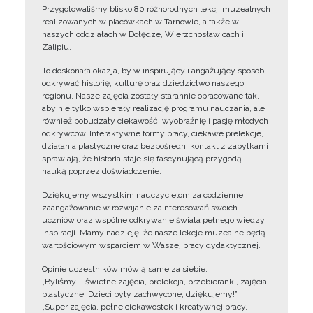
Przygotowaliśmy blisko 80 różnorodnych lekcji muzealnych
realizowanych w placówkach w Tarnowie, a także w
naszych oddziałach w Dołędze, Wierzchosławicach i
Zalipiu.
To doskonała okazja, by w inspirujący i angażujący sposób
odkrywać historię, kulturę oraz dziedzictwo naszego
regionu. Nasze zajęcia zostały starannie opracowane tak,
aby nie tylko wspierały realizację programu nauczania, ale
również pobudzały ciekawość, wyobraźnię i pasję młodych
odkrywców. Interaktywne formy pracy, ciekawe prelekcje,
działania plastyczne oraz bezpośredni kontakt z zabytkami
sprawiają, że historia staje się fascynującą przygodą i
nauką poprzez doświadczenie.
Dziękujemy wszystkim nauczycielom za codzienne
zaangażowanie w rozwijanie zainteresowań swoich
uczniów oraz wspólne odkrywanie świata pełnego wiedzy i
inspiracji. Mamy nadzieję, że nasze lekcje muzealne będą
wartościowym wsparciem w Waszej pracy dydaktycznej.
Opinie uczestników mówią same za siebie:
„Byliśmy – świetne zajęcia, prelekcja, przebieranki, zajęcia
plastyczne. Dzieci były zachwycone, dziękujemy!”
„Super zajęcia, pełne ciekawostek i kreatywnej pracy.