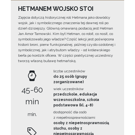
HETMANEM WOJSKO STOI
Zajęcia dotyczą historycznej roli Hetmana jako dowódcy
wojsk, jak i symbolicznego znaczenia tej dawnej roli po
dzień dzisiejszy. Główną omawianą postacią jest Hetman
Jan Amor Tarnowski. Kim był Hetman, co robił, co nosił, co
symbolizowało jego władze? Część lekcji jest poświęcona
historii broni, pierw funkcjonalnej, później czysto ozdobnej i
symbolicznej, jak i atrybutom władzy - od królewskiego
berła po kordzik oficera. W części praktycznej uczestnicy
tworzą własną buławę hetmańską.
liczba uczestników
do 25 osób (grupy
zorganizowane)
45-60
wiek uczestników
przedszkole, edukacja
min
wczesnoszkolna, szkoła
podstawowa (kl. 4-8)
dostępność dla osób
min.
z niepełnosprawnościami
osoby z niepełnosprawnością
słuchu, osoby z
niepełnosprawnością