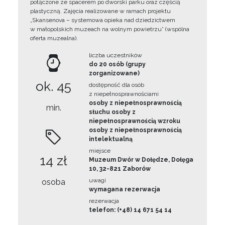
połączone ze spacerem po dworski parku oraz częścią
plastyczną. Zajęcia realizowane w ramach projektu
„Skansenova – systemowa opieka nad dziedzictwem
w małopolskich muzeach na wolnym powietrzu” (wspólna
oferta muzealna).
liczba uczestników
do 20 osób (grupy
zorganizowane)
ok. 45
dostępność dla osób
z niepełnosprawnościami
osoby z niepełnosprawnością
min.
słuchu osoby z
niepełnosprawnością wzroku
osoby z niepełnosprawnością
intelektualną
miejsce
14 zł
Muzeum Dwór w Dołędze, Dołęga
10, 32-821 Zaborów
uwagi
osoba
wymagana rezerwacja
rezerwacja
telefon: (+48) 14 671 54 14