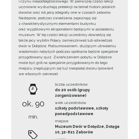
i czynu niepodległościowego. W pierwszej części lekcji
uczniowie wysłuchają prelekcji na temat historii polskich
dworów oraz roli jaką odegrały one w czasach zaborów.
Następnie, podczas zwiedzania zapoznają się
z charakterystycznymi elementami budynku
oraz wyjątkowymi eksponatami będącymi w posiadaniu
muzeum. W tej części lekcji uczestnicy dowiedzą się
także jacy wybitni Polacy zamieszkiwali lub odwiedzali
dwór w Dołędze. Podsumowaniem, służącym utrwaleniu
wiadomości nabytych podczas spotkania będzie specjalnie
przygotowany quiz. Zwieńczeniem pobytu w Dołędze
może być grill na specjalnie przygotowanym do tego
miejscu znajdującym się tuż nieopodal dworu (prowiant
we własnych zakresie).
liczba uczestników
do 20 osób (grupy
zorganizowane)
ok. 90
wiek uczestników
szkoły podstawowe, szkoły
ponadpodstawowe
min.
miejsce
Muzeum Dwór w Dołędze, Dołęga
10, 32-821 Zaborów