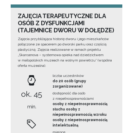
ZAJĘCIA TERAPEUTYCZNE DLA
OSÓB Z DYSFUNKCJAMI
(TAJEMNICE DWORU W DOŁĘDZE)
Zajęcia przybliżająca historię dworu i jego mieszkańców
połączone ze spacerem po dworski parku oraz częścią
plastyczną. Zajęcia realizowane w ramach projektu
„Skansenova – systemowa opieka nad dziedzictwem
w małopolskich muzeach na wolnym powietrzu” (wspólna
oferta muzealna).
liczba uczestników
do 20 osób (grupy
zorganizowane)
ok. 45
dostępność dla osób
z niepełnosprawnościami
osoby z niepełnosprawnością
min.
słuchu osoby z
niepełnosprawnością wzroku
osoby z niepełnosprawnością
intelektualną
miejsce