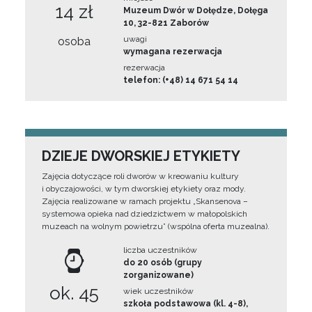
14 zł
Muzeum Dwór w Dołędze, Dołęga
10, 32-821 Zaborów
uwagi
osoba
wymagana rezerwacja
rezerwacja
telefon: (+48) 14 671 54 14
DZIEJE DWORSKIEJ ETYKIETY
Zajęcia dotyczące roli dworów w kreowaniu kultury
i obyczajowości, w tym dworskiej etykiety oraz mody.
Zajęcia realizowane w ramach projektu „Skansenova –
systemowa opieka nad dziedzictwem w małopolskich
muzeach na wolnym powietrzu” (wspólna oferta muzealna).
liczba uczestników
do 20 osób (grupy
zorganizowane)
ok. 45
wiek uczestników
szkoła podstawowa (kl. 4-8),