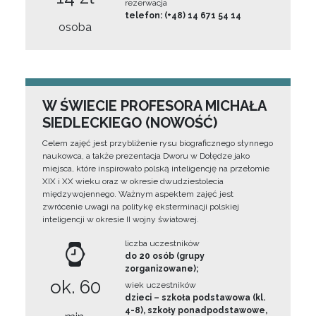
rezerwacja
telefon: (+48) 14 671 54 14
osoba
W ŚWIECIE PROFESORA MICHAŁA
SIEDLECKIEGO (NOWOŚĆ)
Celem zajęć jest przybliżenie rysu biograficznego słynnego
naukowca, a także prezentacja Dworu w Dołędze jako
miejsca, które inspirowało polską inteligencję na przełomie
XIX i XX wieku oraz w okresie dwudziestolecia
międzywojennego. Ważnym aspektem zajęć jest
zwrócenie uwagi na politykę eksterminacji polskiej
inteligencji w okresie II wojny światowej.
liczba uczestników
do 20 osób (grupy
zorganizowane);
ok. 60
wiek uczestników
dzieci – szkoła podstawowa (kl.
4-8), szkoły ponadpodstawowe,