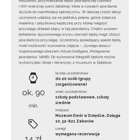
możliwość przymierzenia replik powstańczej czamary
i XIX-wiecznej sukni żałobnej, która w czasach powstania
służyła do manifestacji patriotyzmu. W dalszej części lekcji
uczniowie udadzą się na pobliską polanę, gdzie zobaczą
maleńką i zabytkową kapliczkę przy której niegdyś
przysięgę składali idący w bój powstańcy. Chętni wzorem
bohaterów styczniowego zrywu również będą mogli złożyć
powstańczą przysięgę. Uczestnicy posiadający aparat będą
mieli możliwość wykonania zdjęcia – „żywego obrazu”
inspirowanego obrazem Artura Grottgera „Pożegnanie
powstańca” (1866). Do wykonania fotografii będzie można
wykorzystać stroje i rekwizyty z muzeum w Dołędze.
liczba uczestników
do 20 osób (grupy
zorganizowane)
ok. 90
wiek uczestników
szkoły podstawowe, szkoły
średnie
min.
miejsce
Muzeum Dwór w Dołędze, Dołęga
10, 32-821 Zaborów
uwagi
wymagana rezerwacja
14 zł