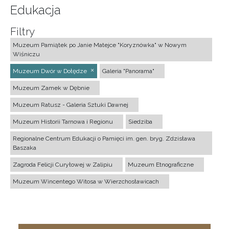
Edukacja
Filtry
Muzeum Pamiątek po Janie Matejce "Koryznówka" w Nowym
Wiśniczu
Muzeum Dwór w Dołędze
Galeria "Panorama"
Muzeum Zamek w Dębnie
Muzeum Ratusz - Galeria Sztuki Dawnej
Muzeum Historii Tarnowa i Regionu
Siedziba
Regionalne Centrum Edukacji o Pamięci im. gen. bryg. Zdzisława
Baszaka
Zagroda Felicji Curyłowej w Zalipiu
Muzeum Etnograficzne
Muzeum Wincentego Witosa w Wierzchosławicach