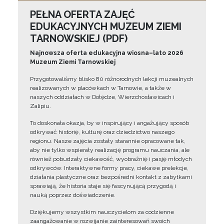
PEŁNA OFERTA ZAJĘĆ
EDUKACYJNYCH MUZEUM ZIEMI
TARNOWSKIEJ (PDF)
Najnowsza oferta edukacyjna wiosna–lato 2026
Muzeum Ziemi Tarnowskiej
Przygotowaliśmy blisko 80 różnorodnych lekcji muzealnych
realizowanych w placówkach w Tarnowie, a także w
naszych oddziałach w Dołędze, Wierzchosławicach i
Zalipiu.
To doskonała okazja, by w inspirujący i angażujący sposób
odkrywać historię, kulturę oraz dziedzictwo naszego
regionu. Nasze zajęcia zostały starannie opracowane tak,
aby nie tylko wspierały realizację programu nauczania, ale
również pobudzały ciekawość, wyobraźnię i pasję młodych
odkrywców. Interaktywne formy pracy, ciekawe prelekcje,
działania plastyczne oraz bezpośredni kontakt z zabytkami
sprawiają, że historia staje się fascynującą przygodą i
nauką poprzez doświadczenie.
Dziękujemy wszystkim nauczycielom za codzienne
zaangażowanie w rozwijanie zainteresowań swoich