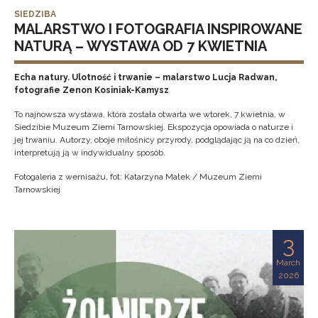
SIEDZIBA
MALARSTWO I FOTOGRAFIA INSPIROWANE
NATURĄ – WYSTAWA OD 7 KWIETNIA
Echa natury. Ulotność i trwanie – malarstwo Lucja Radwan,
fotografie Zenon Kosiniak-Kamysz
To najnowsza wystawa, która została otwarta we wtorek, 7 kwietnia, w
Siedzibie Muzeum Ziemi Tarnowskiej. Ekspozycja opowiada o naturze i
jej trwaniu. Autorzy, oboje miłośnicy przyrody, podglądając ją na co dzień,
interpretują ją w indywidualny sposób.
Fotogaleria z wernisażu, fot: Katarzyna Małek / Muzeum Ziemi
Tarnowskiej
3
March
2026