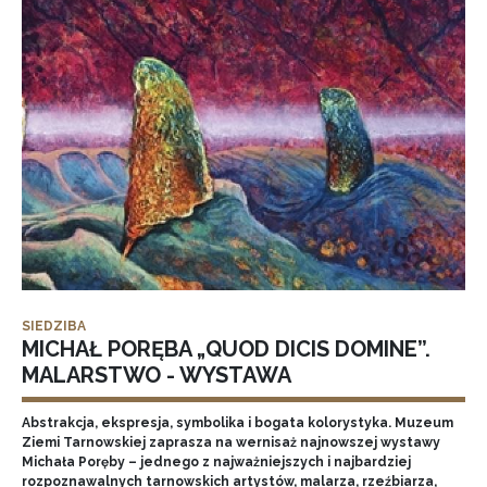
SIEDZIBA
MICHAŁ PORĘBA „QUOD DICIS DOMINE”.
MALARSTWO - WYSTAWA
Abstrakcja, ekspresja, symbolika i bogata kolorystyka. Muzeum
Ziemi Tarnowskiej zaprasza na wernisaż najnowszej wystawy
Michała Poręby – jednego z najważniejszych i najbardziej
rozpoznawalnych tarnowskich artystów, malarza, rzeźbiarza,