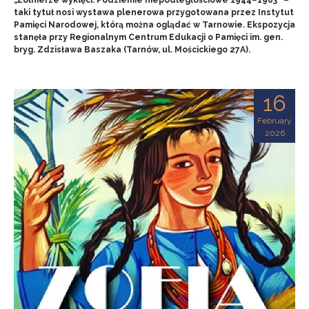
„Żołnierze wyklęci. Podziemie niepodległościowe 1944–1963” –
taki tytuł nosi wystawa plenerowa przygotowana przez Instytut
Pamięci Narodowej, którą można oglądać w Tarnowie. Ekspozycja
stanęła przy Regionalnym Centrum Edukacji o Pamięci im. gen.
bryg. Zdzisława Baszaka (Tarnów, ul. Mościckiego 27A).
16
February
2026