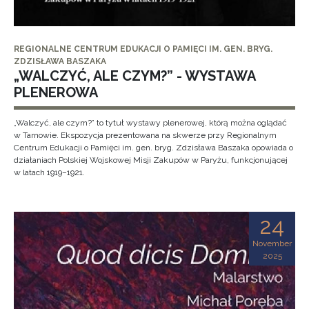
REGIONALNE CENTRUM EDUKACJI O PAMIĘCI IM. GEN. BRYG.
ZDZISŁAWA BASZAKA
„WALCZYĆ, ALE CZYM?” - WYSTAWA
PLENEROWA
„Walczyć, ale czym?” to tytuł wystawy plenerowej, którą można oglądać
w Tarnowie. Ekspozycja prezentowana na skwerze przy Regionalnym
Centrum Edukacji o Pamięci im. gen. bryg. Zdzisława Baszaka opowiada o
działaniach Polskiej Wojskowej Misji Zakupów w Paryżu, funkcjonującej
w latach 1919–1921.
24
November
2025