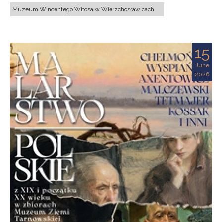
Muzeum Wincentego Witosa w Wierzchosławicach
15
June
2026