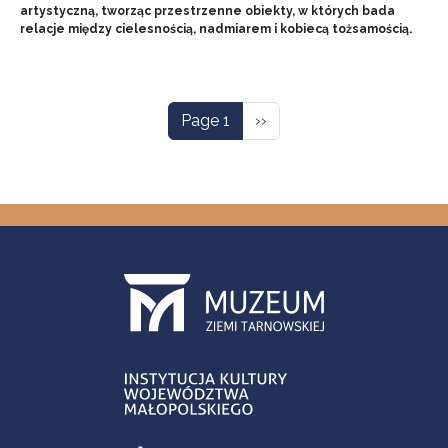
artystyczną, tworząc przestrzenne obiekty, w których bada
relacje między cielesnością, nadmiarem i kobiecą tożsamością.
Pagination
Next page
Page 1
››