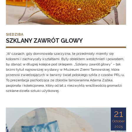
SIEDZIBA
SZKLANY ZAWRÓT GŁOWY
„W czasach, gdy dominowała szarzyzna, te przedmioty mieniły się
kolorami i zachwycały kształtami. Były obiektem westchnień i powodem,
by stanąć w długiej kolejce pod sklepem. „Szklany zawrót głowy” – tak
brzmi tytuł najnowszej wystawy w Muzeum Ziemi Tarnowskiej, która
przenosi zwiedzających w barwny świat polskiego szkła z czasów PRL-u.
To prezentacja pochodząca ze zbiorów tarnowianina Adama Ząbka,
pasjonata i kolekcjonera, który od lat z niezwykłą wrażliwością gromadzi
szklane dzieła sztuki użytkowej.
21
October
2025