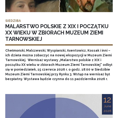
SIEDZIBA
MALARSTWO POLSKIE Z XIX I POCZĄTKU
XX WIEKU W ZBIORACH MUZEUM ZIEMI
TARNOWSKIEJ
Chełmoński, Malczewski, Wyspiański, Axentowicz, Kossak i inni –
ich dzieła można zobaczyć na nowej ekspozycji w Muzeum Ziemi
Tarnowskiej. Wernisaż wystawy „Malarstwo polskie z XIX i
początku XX wieku w zbiorach Muzeum Ziemi Tarnowskiej” odbył
się w poniedziałek, 15 czerwca 2026 r. o godz. 18:00 w Siedzibie
Muzeum Ziemi Tarnowskiej przy Rynku 3. Wstęp na wernisaż był
bezpłatny. Wystawa będzie czynna do 11 października 2026 r.
12
June
2026