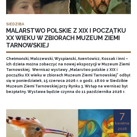
SIEDZIBA
MALARSTWO POLSKIE Z XIX I POCZĄTKU
XX WIEKU W ZBIORACH MUZEUM ZIEMI
TARNOWSKIEJ
Chełmoński, Malczewski, Wyspiański, Axentowicz, Kossak i inni –
ich dzieła można zobaczyć na nowej ekspozycji w Muzeum Ziemi
Tarnowskiej. Wernisaż wystawy „Malarstwo polskie z XIX i
początku XX wieku w zbiorach Muzeum Ziemi Tarnowskiej” odbył
się w poniedziałek, 15 czerwca 2026 r. o godz. 18:00 w Siedzibie
Muzeum Ziemi Tarnowskiej przy Rynku 3. Wstęp na wernisaż był
bezpłatny. Wystawa będzie czynna do 11 października 2026 r.
7
kwietnia
2026