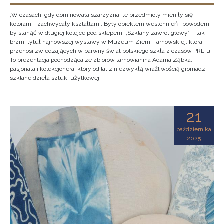
„W czasach, gdy dominowała szarzyzna, te przedmioty mieniły się
kolorami i zachwycały kształtami. Były obiektem westchnień i powodem,
by stanąć w długiej kolejce pod sklepem. „Szklany zawrót głowy” – tak
brzmi tytuł najnowszej wystawy w Muzeum Ziemi Tarnowskiej, która
przenosi zwiedzających w barwny świat polskiego szkła z czasów PRL-u.
To prezentacja pochodząca ze zbiorów tarnowianina Adama Ząbka,
pasjonata i kolekcjonera, który od lat z niezwykłą wrażliwością gromadzi
szklane dzieła sztuki użytkowej.
21
października
2025