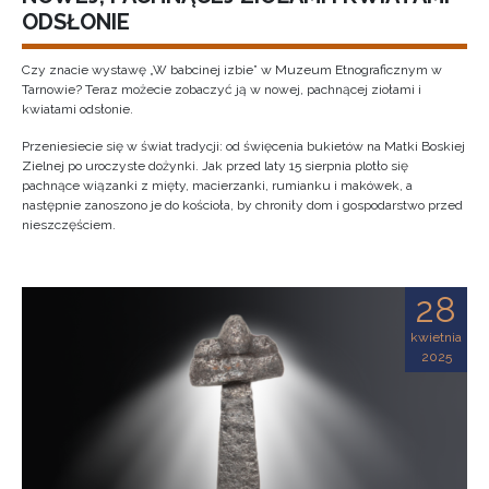
ODSŁONIE
Czy znacie wystawę „W babcinej izbie” w Muzeum Etnograficznym w
Tarnowie? Teraz możecie zobaczyć ją w nowej, pachnącej ziołami i
kwiatami odsłonie.
Przeniesiecie się w świat tradycji: od święcenia bukietów na Matki Boskiej
Zielnej po uroczyste dożynki. Jak przed laty 15 sierpnia plotło się
pachnące wiązanki z mięty, macierzanki, rumianku i makówek, a
następnie zanoszono je do kościoła, by chroniły dom i gospodarstwo przed
nieszczęściem.
28
kwietnia
2025