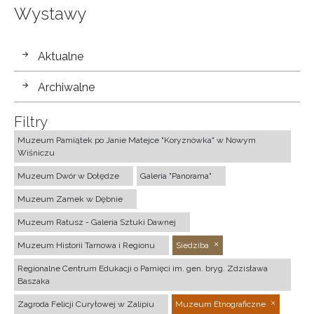
Wystawy
wystawy
Aktualne
Archiwalne
Filtry
Muzeum Pamiątek po Janie Matejce "Koryznówka" w Nowym
Wiśniczu
Muzeum Dwór w Dołędze
Galeria "Panorama"
Muzeum Zamek w Dębnie
Muzeum Ratusz - Galeria Sztuki Dawnej
Muzeum Historii Tarnowa i Regionu
Siedziba
Regionalne Centrum Edukacji o Pamięci im. gen. bryg. Zdzisława
Baszaka
Zagroda Felicji Curyłowej w Zalipiu
Muzeum Etnograficzne