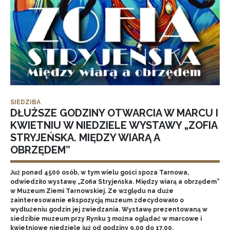
SIEDZIBA
DŁUŻSZE GODZINY OTWARCIA W MARCU I
KWIETNIU W NIEDZIELE WYSTAWY „ZOFIA
STRYJEŃSKA. MIĘDZY WIARĄ A
OBRZĘDEM”
Już ponad 4500 osób, w tym wielu gości spoza Tarnowa,
odwiedziło wystawę „Zofia Stryjeńska. Między wiarą a obrzędem”
w Muzeum Ziemi Tarnowskiej. Ze względu na duże
zainteresowanie ekspozycją muzeum zdecydowało o
wydłużeniu godzin jej zwiedzania. Wystawę prezentowaną w
siedzibie muzeum przy Rynku 3 można oglądać w marcowe i
kwietniowe niedziele już od godziny 9.00 do 17.00.