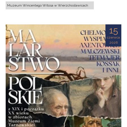
Muzeum Wincentego Witosa w Wierzchosławicach
15
czerwca
2026