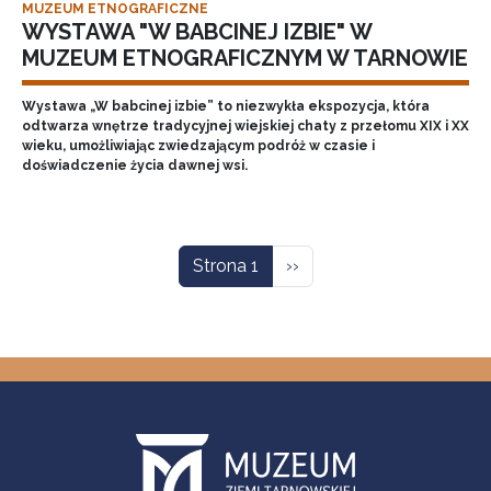
MUZEUM ETNOGRAFICZNE
WYSTAWA "W BABCINEJ IZBIE" W
MUZEUM ETNOGRAFICZNYM W TARNOWIE
Wystawa „W babcinej izbie” to niezwykła ekspozycja, która
odtwarza wnętrze tradycyjnej wiejskiej chaty z przełomu XIX i XX
wieku, umożliwiając zwiedzającym podróż w czasie i
doświadczenie życia dawnej wsi.
Stronicowanie
Następna strona
Strona 1
››