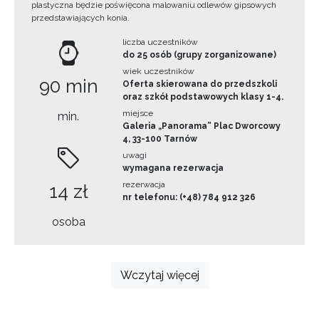
plastyczna będzie poświęcona malowaniu odlewów gipsowych
przedstawiających konia.
liczba uczestników
do 25 osób (grupy zorganizowane)
wiek uczestników
90 min
Oferta skierowana do przedszkoli
oraz szkół podstawowych klasy 1-4.
miejsce
min.
Galeria „Panorama” Plac Dworcowy
4, 33-100 Tarnów
uwagi
wymagana rezerwacja
rezerwacja
14 zł
nr telefonu: (+48) 784 912 326
osoba
Wczytaj więcej