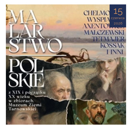
Ziemi
15
Tarnowskiej
czerwca
2026