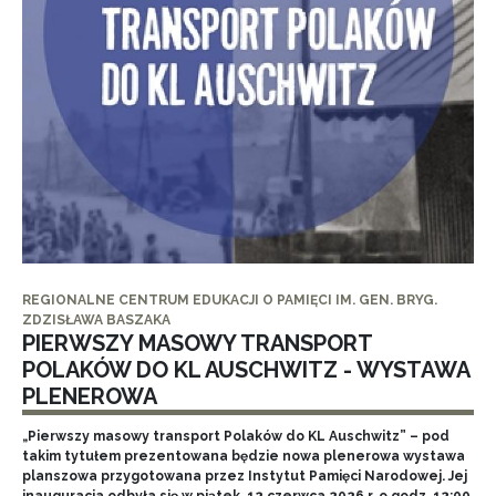
REGIONALNE CENTRUM EDUKACJI O PAMIĘCI IM. GEN. BRYG.
ZDZISŁAWA BASZAKA
PIERWSZY MASOWY TRANSPORT
POLAKÓW DO KL AUSCHWITZ - WYSTAWA
PLENEROWA
„Pierwszy masowy transport Polaków do KL Auschwitz” – pod
takim tytułem prezentowana będzie nowa plenerowa wystawa
planszowa przygotowana przez Instytut Pamięci Narodowej. Jej
inauguracja odbyła się w piątek, 12 czerwca 2026 r. o godz. 12:00