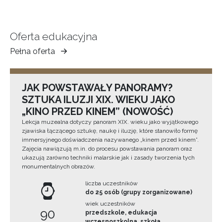
Oferta edukacyjna
Pełna oferta
Muzeum
Ziemi
Tarnowskiej
JAK POWSTAWAŁY PANORAMY?
SZTUKA ILUZJI XIX. WIEKU JAKO
„KINO PRZED KINEM” (NOWOŚĆ)
Lekcja muzealna dotyczy panoram XIX. wieku jako wyjątkowego
zjawiska łączącego sztukę, naukę i iluzję, które stanowiło formę
immersyjnego doświadczenia nazywanego „kinem przed kinem”.
Zajęcia nawiązują m.in. do procesu powstawania panoram oraz
ukazują zarówno techniki malarskie jak i zasady tworzenia tych
monumentalnych obrazów.
liczba uczestników
do 25 osób (grupy zorganizowane)
wiek uczestników
90
przedszkole, edukacja
wczesnoszkolna, szkoła