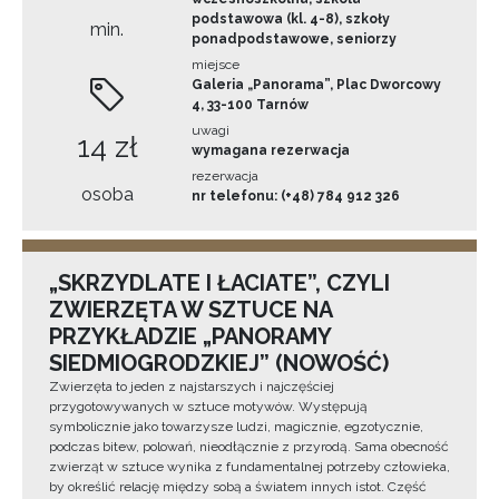
podstawowa (kl. 4-8), szkoły
min.
ponadpodstawowe, seniorzy
miejsce
Galeria „Panorama”, Plac Dworcowy
4, 33-100 Tarnów
uwagi
14 zł
wymagana rezerwacja
rezerwacja
osoba
nr telefonu: (+48) 784 912 326
„SKRZYDLATE I ŁACIATE”, CZYLI
ZWIERZĘTA W SZTUCE NA
PRZYKŁADZIE „PANORAMY
SIEDMIOGRODZKIEJ” (NOWOŚĆ)
Zwierzęta to jeden z najstarszych i najczęściej
przygotowywanych w sztuce motywów. Występują
symbolicznie jako towarzysze ludzi, magicznie, egzotycznie,
podczas bitew, polowań, nieodłącznie z przyrodą. Sama obecność
zwierząt w sztuce wynika z fundamentalnej potrzeby człowieka,
by określić relację między sobą a światem innych istot. Część