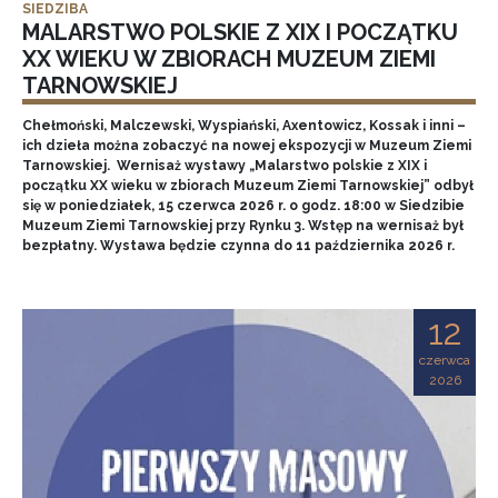
SIEDZIBA
MALARSTWO POLSKIE Z XIX I POCZĄTKU
XX WIEKU W ZBIORACH MUZEUM ZIEMI
TARNOWSKIEJ
Chełmoński, Malczewski, Wyspiański, Axentowicz, Kossak i inni –
ich dzieła można zobaczyć na nowej ekspozycji w Muzeum Ziemi
Tarnowskiej. Wernisaż wystawy „Malarstwo polskie z XIX i
początku XX wieku w zbiorach Muzeum Ziemi Tarnowskiej” odbył
się w poniedziałek, 15 czerwca 2026 r. o godz. 18:00 w Siedzibie
Muzeum Ziemi Tarnowskiej przy Rynku 3. Wstęp na wernisaż był
bezpłatny. Wystawa będzie czynna do 11 października 2026 r.
12
czerwca
2026