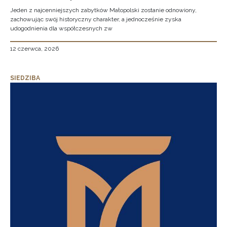
Jeden z najcenniejszych zabytków Małopolski zostanie odnowiony,
zachowując swój historyczny charakter, a jednocześnie zyska
udogodnienia dla współczesnych zw
12 czerwca, 2026
SIEDZIBA