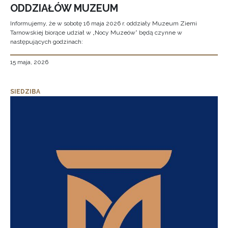
ODDZIAŁÓW MUZEUM
Informujemy, że w sobotę 16 maja 2026 r. oddziały Muzeum Ziemi
Tarnowskiej biorące udział w „Nocy Muzeów” będą czynne w
następujących godzinach:
15 maja, 2026
SIEDZIBA