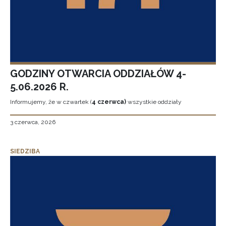
GODZINY OTWARCIA ODDZIAŁÓW 4-
5.06.2026 R.
Informujemy, że w czwartek (
4 czerwca)
wszystkie oddziały
3 czerwca, 2026
SIEDZIBA