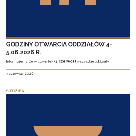
GODZINY OTWARCIA ODDZIAŁÓW 4-
5.06.2026 R.
Informujemy, że w czwartek (
4 czerwca)
wszystkie oddziały
3 czerwca, 2026
SIEDZIBA