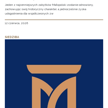
Jeden z najcenniejszych zabytków Małopolski zostanie odnowiony,
zachowując swój historyczny charakter, a jednocześnie zyska
udogodnienia dla współczesnych zw
12 czerwca, 2026
SIEDZIBA