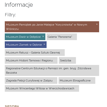
Informacje
Filtry:
Muzeum Pamiątek po Janie Matejce "Koryznówka" w Nowym
Wiśniczu
Muzeum Dwór w Dołędze
Galeria "Panorama"
Muzeum Zamek w Dębnie
Muzeum Ratusz - Galeria Sztuki Dawnej
Muzeum Historii Tarnowa i Regionu
Siedziba
Regionalne Centrum Edukacji o Pamięci im. gen. bryg. Zdzisława
Baszaka
Zagroda Felicji Curyłowej w Zalipiu
Muzeum Etnograficzne
Muzeum Wincentego Witosa w Wierzchosławicach
SIEDZIBA