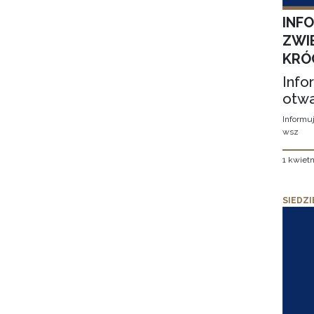
INF
ZWI
KRÓ
Info
otwa
Informuj
wsz
1 kwietn
SIEDZI