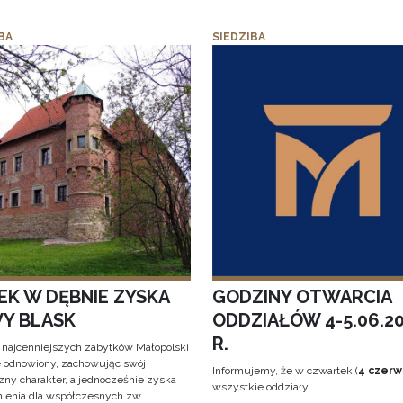
BA
SIEDZIBA
EK W DĘBNIE ZYSKA
GODZINY OTWARCIA
Y BLASK
ODDZIAŁÓW 4-5.06.2
R.
 najcenniejszych zabytków Małopolski
e odnowiony, zachowując swój
Informujemy, że w czwartek (
4 czerw
zny charakter, a jednocześnie zyska
wszystkie oddziały
ienia dla współczesnych zw