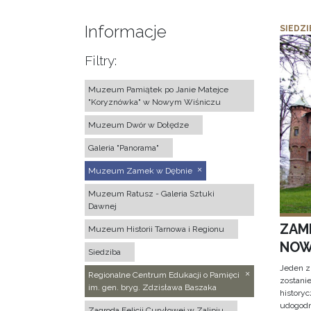
Informacje
SIEDZI
Filtry:
Muzeum Pamiątek po Janie Matejce
"Koryznówka" w Nowym Wiśniczu
Muzeum Dwór w Dołędze
Galeria "Panorama"
Muzeum Zamek w Dębnie
Muzeum Ratusz - Galeria Sztuki
Dawnej
ZAM
Muzeum Historii Tarnowa i Regionu
NOW
Siedziba
Jeden z
Regionalne Centrum Edukacji o Pamięci
zostani
im. gen. bryg. Zdzisława Baszaka
historyc
udogodn
Zagroda Felicji Curyłowej w Zalipiu