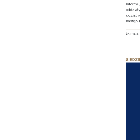
Informu
oddział
udział 
następu
15 maja
SIEDZI