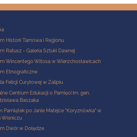
ba
 Historii Tarnowa i Regionu
 Ratusz - Galeria Sztuki Dawnej
m Wincentego Witosa w Wierzchosławicach
m Etnograficzne
a Felicji Curyłowej w Zalipiu
lne Centrum Edukacji o Pamięci im. gen.
dzisława Baszaka
 Pamiątek po Janie Matejce "Koryznówka" w
Wiśniczu
m Dwór w Dołędze