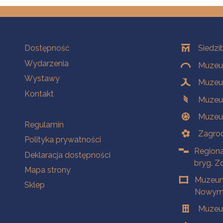
Na skróty
Oddziały
Dostępność
Siedzi
Wydarzenia
Muzeum
Wystawy
Muzeum
Kontakt
Muzeu
Muzeu
Na skróty
Regulamin
Zagrod
Polityka prywatności
Regiona
Deklaracja dostępności
bryg. Z
Mapa strony
Muzeum
Sklep
Nowym 
Muzeu