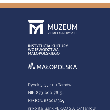
Informacje kontaktowe
Rynek 3, 33-100 Tarnów
NIP: 873-000-76-51
REGON: 850012309
nr konta: Bank PEKAO S.A. O/Tarnów