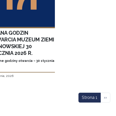
ANA GODZIN
ARCIA MUZEUM ZIEMI
NOWSKIEJ 30
ZNIA 2026 R.
ne godziny otwarcia – 30 stycznia
znia, 2026
icowanie
Nastę
Strona 1
››