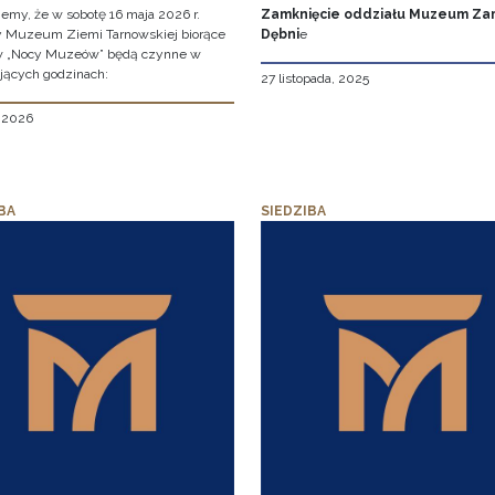
jemy, że w sobotę 16 maja 2026 r.
Zamknięcie oddziału Muzeum Za
y Muzeum Ziemi Tarnowskiej biorące
Dębni
e
w „Nocy Muzeów” będą czynne w
jących godzinach:
27 listopada, 2025
, 2026
BA
SIEDZIBA