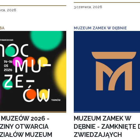
3 czerwca, 2026
wca, 2026
BA
MUZEUM ZAMEK W DĘBNIE
 MUZEÓW 2026 -
MUZEUM ZAMEK W
ZINY OTWARCIA
DĘBNIE - ZAMKNIĘTE 
ZIAŁÓW MUZEUM
ZWIEDZAJĄYCH