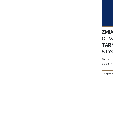
ZMI
OTW
TAR
STYC
Skróco
2026 r.
27 styc
Stron