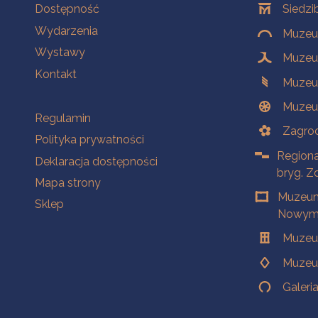
Na skróty
Oddziały
Dostępność
Siedzi
Wydarzenia
Muzeum
Wystawy
Muzeum
Kontakt
Muzeu
Muzeu
Na skróty
Regulamin
Zagrod
Polityka prywatności
Regiona
Deklaracja dostępności
bryg. Z
Mapa strony
Muzeum
Sklep
Nowym 
Muzeu
Muzeu
Galeri