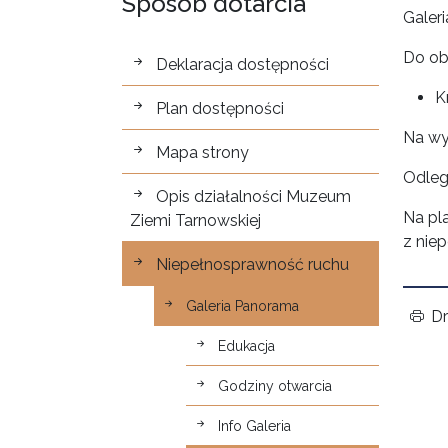
Sposób dotarcia
Galer
Dostępność
Do ob
Deklaracja dostępności
K
Plan dostępności
Na wym
Mapa strony
Odleg
Opis działalności Muzeum
Na pl
Ziemi Tarnowskiej
z nie
Niepełnosprawność ruchu
Galeria Panorama
Dr
Edukacja
Godziny otwarcia
Info Galeria