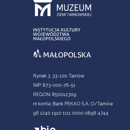
Informacje kontaktowe
Rynek 3, 33-100 Tarnów
NIP: 873-000-76-51
REGON: 850012309
nr konta: Bank PEKAO S.A. O/Tarnów
96 1240 1910 1111 0000 0898 4744