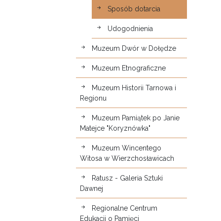
Sposób dotarcia
Udogodnienia
Muzeum Dwór w Dołędze
Muzeum Etnograficzne
Muzeum Historii Tarnowa i
Regionu
Muzeum Pamiątek po Janie
Matejce "Koryznówka"
Muzeum Wincentego
Witosa w Wierzchosławicach
Ratusz - Galeria Sztuki
Dawnej
Regionalne Centrum
Edukacji o Pamięci