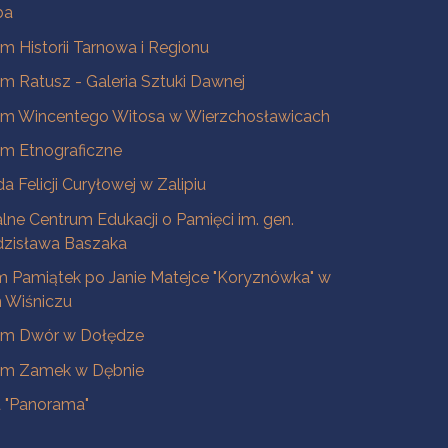
ba
 Historii Tarnowa i Regionu
 Ratusz - Galeria Sztuki Dawnej
m Wincentego Witosa w Wierzchosławicach
m Etnograficzne
a Felicji Curyłowej w Zalipiu
lne Centrum Edukacji o Pamięci im. gen.
dzisława Baszaka
 Pamiątek po Janie Matejce "Koryznówka" w
Wiśniczu
m Dwór w Dołędze
m Zamek w Dębnie
a "Panorama"