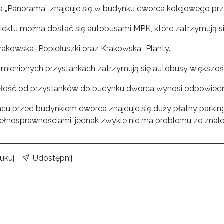
ia „Panorama” znajduje się w budynku dworca kolejowego prz
iektu można dostać się autobusami MPK, które zatrzymują si
rakowska–Popiełuszki oraz Krakowska–Planty.
ienionych przystankach zatrzymują się autobusy większości l
łość od przystanków do budynku dworca wynosi odpowiedni
acu przed budynkiem dworca znajduje się duży płatny parkin
pełnosprawnościami, jednak zwykle nie ma problemu ze znal
ukuj
Udostępnij