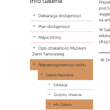
Info Galeria
Preze
pod S
Dostępność
węgie
Deklaracja dostępności
na ant
Plan dostępności
W Gal
eduka
Mapa strony
1849 l
Opis działalności Muzeum
Ziemi Tarnowskiej
Dr
Niepełnosprawność ruchu
Galeria Panorama
Edukacja
Godziny otwarcia
Info Galeria