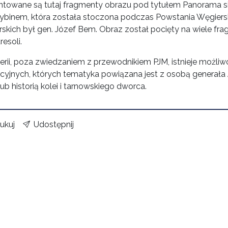
ntowane są tutaj fragmenty obrazu pod tytułem Panorama s
ybinem, która została stoczona podczas Powstania Węgier
rskich był gen. Józef Bem. Obraz został pocięty na wiele fr
resoli.
erii, poza zwiedzaniem z przewodnikiem PJM, istnieje możliw
cyjnych, których tematyka powiązana jest z osobą generał
ub historią kolei i tarnowskiego dworca.
ukuj
Udostępnij