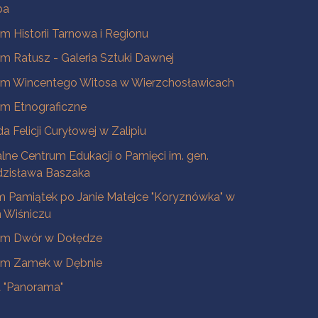
ba
 Historii Tarnowa i Regionu
 Ratusz - Galeria Sztuki Dawnej
m Wincentego Witosa w Wierzchosławicach
m Etnograficzne
a Felicji Curyłowej w Zalipiu
lne Centrum Edukacji o Pamięci im. gen.
dzisława Baszaka
 Pamiątek po Janie Matejce "Koryznówka" w
Wiśniczu
m Dwór w Dołędze
m Zamek w Dębnie
a "Panorama"