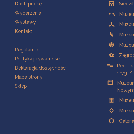
Na skróty
Oddziały
Dostępność
Siedzi
Wydarzenia
Muzeum
Wystawy
Muzeum
Kontakt
Muzeu
Muzeu
Na skróty
Regulamin
Zagrod
Polityka prywatności
Regiona
Deklaracja dostępności
bryg. Z
Mapa strony
Muzeum
Sklep
Nowym 
Muzeu
Muzeu
Galeri