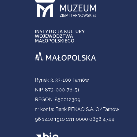
Informacje kontaktowe
Rynek 3, 33-100 Tarnów
NIP: 873-000-76-51
REGON: 850012309
nr konta: Bank PEKAO S.A. O/Tarnów
96 1240 1910 1111 0000 0898 4744