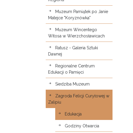
Muzeum Pamiątek po Janie
Matejce "Koryznówka"
Muzeum Wincentego
Witosa w Wierzchosławicach
Ratusz - Galeria Sztuki
Dawnej
Regionalne Centrum
Edukacji o Pamięci
Siedziba Muzeum
Zagroda Felicji Curyłowej w
Zalipiu
Edukacja
Godziny Otwarcia