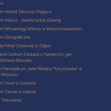
ba
 Historii Tarnowa i Regionu
 Ratusz - Galeria Sztuki Dawnej
m Wincentego Witosa w Wierzchosławicach
m Etnograficzne
a Felicji Curyłowej w Zalipiu
lne Centrum Edukacji o Pamięci im. gen.
dzisława Baszaka
 Pamiątek po Janie Matejce "Koryznówka" w
Wiśniczu
m Dwór w Dołędze
m Zamek w Dębnie
a "Panorama"