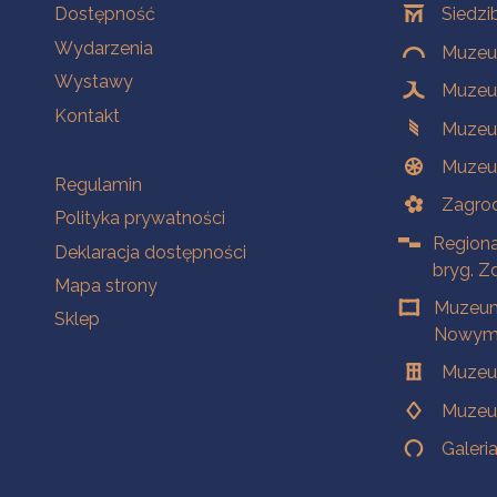
Na skróty
Oddziały
Dostępność
Siedzi
Wydarzenia
Muzeum
Wystawy
Muzeum
Kontakt
Muzeu
Muzeu
Na skróty
Regulamin
Zagrod
Polityka prywatności
Regiona
Deklaracja dostępności
bryg. Z
Mapa strony
Muzeum
Sklep
Nowym 
Muzeu
Muzeu
Galeri