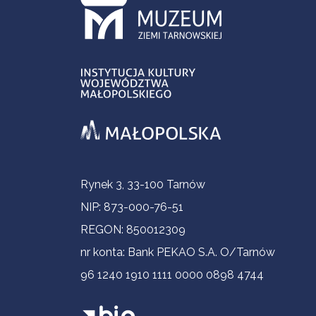
Informacje kontaktowe
Rynek 3, 33-100 Tarnów
NIP: 873-000-76-51
REGON: 850012309
nr konta: Bank PEKAO S.A. O/Tarnów
96 1240 1910 1111 0000 0898 4744