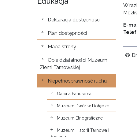
Edukacja
W raz
Możli
Dostępność
Deklaracja dostępności
E-mai
Tele
Plan dostępności
Mapa strony
Dr
Opis działalności Muzeum
Ziemi Tarnowskiej
Niepełnosprawność ruchu
Galeria Panorama
Muzeum Dwór w Dołędze
Muzeum Etnograficzne
Muzeum Historii Tarnowa i
Regionu