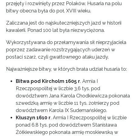
przejęty i rozwinięty przez Polaków. Husaria na polu
bitwy obecna była do poł. XVIII wieku.
Zaliczana jest do najskuteczniejszych jazd w historii
kawalerii. Ponad 100 lat była niezwyciężona.
Wykorzystywana do przełamywania sił nieprzyjaciela
poprzez zadawanie rozstrzygających uderzeń w
postaci szarż, czyli gwałtownego ataku jazdy.
Najważniejsze bitwy, w których brała udział husaria to:
Bitwa pod Kircholm 1605 r
. Armia I
Rzeczpospolitej w liczbie 3,6 tys. pod
dowództwem Jana Karola Chodkiewicza pokonała
szwedzką armię w liczbie 11 tys. żołnierzy pod
dowództwem Karola IX Sudemańskiego.
Kłuszyn 1610 r
. Armia I Rzeczpospolitej w liczbie
ponad 6,8 tys. pod dowództwem Stanisława
Żółkiewskiego pokonała armię moskiewską w