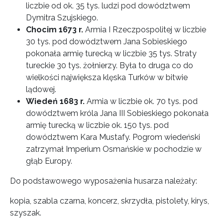
liczbie od ok. 35 tys. ludzi pod dowództwem
Dymitra Szujskiego.
Chocim 1673 r.
Armia I Rzeczpospolitej w liczbie
30 tys. pod dowództwem Jana Sobieskiego
pokonała armię turecką w liczbie 35 tys. Straty
tureckie 30 tys. żołnierzy. Była to druga co do
wielkości największa klęska Turków w bitwie
lądowej.
Wiedeń 1683 r.
Armia w liczbie ok. 70 tys. pod
dowództwem króla Jana III Sobieskiego pokonała
armię turecką w liczbie ok. 150 tys. pod
dowództwem Kara Mustafy. Pogrom wiedeński
zatrzymał Imperium Osmańskie w pochodzie w
głąb Europy.
Do podstawowego wyposażenia husarza należały:
kopia, szabla czarna, koncerz, skrzydła, pistolety, kirys,
szyszak.